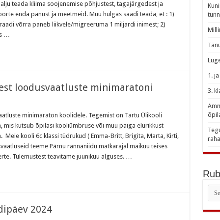
alju teada kliima soojenemise põhjustest, tagajärgedest ja
Kuni
oorte enda panust ja meetmeid. Muu hulgas saadi teada, et : 1)
tunn
aadi võrra paneb liikvele/migreeruma 1 miljardi inimest; 2)
Mill
us …
Tänu
Luge
1. j
mest loodusvaatluste minimaratoni
3. k
Amme
õpil
atluste minimaraton koolidele. Tegemist on Tartu Ülikooli
 mis kutsub õpilasi kooliümbruse või muu paiga elurikkust
Tegu
eie kooli 6c klassi tüdrukud ( Emma-Britt, Brigita, Marta, Kirti,
raha
usvaatluseid teeme Pärnu rannaniidu matkarajal maikuu teises
te. Tulemustest teavitame juunikuu alguses. …
Rubr
Rubr
rdipäev 2024