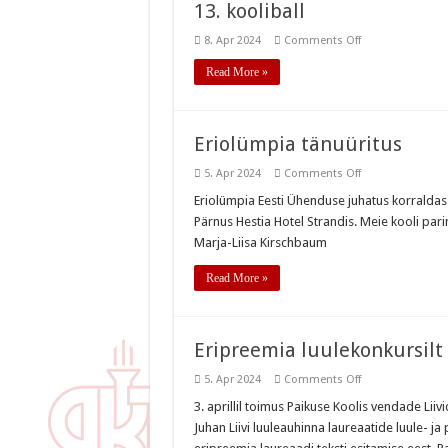
13. kooliball
on
8. Apr 2024
Comments Off
13.
kooliball
Read More »
Eriolümpia tänuüritus
on
5. Apr 2024
Comments Off
Eriolümpia
tänuüritus
Eriolümpia Eesti Ühenduse juhatus korraldas 
Pärnus Hestia Hotel Strandis. Meie kooli pari
Marja-Liisa Kirschbaum
Read More »
Eripreemia luulekonkursilt
on
5. Apr 2024
Comments Off
Eripreemia
luulekonkursilt
3. aprillil toimus Paikuse Koolis vendade Liivi
Juhan Liivi luuleauhinna laureaatide luule- ja