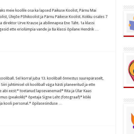
saks meie koolile osa ka lapsed Paikuse Koolist, Pärnu Mai
list, Ülejõe Põhikoolist ja Pärnu Päikese Koolist. Kokku osales 7
ga direktor Urve Krause ja abilinnapea Ene Täht. 1a klassi
gesid ette eriolümpia vande ja 8a klassi õpilane Hendrik …
 kooliball. Sel korral juba 13. kooliball õnnestus suurepäraselt,
iri juhtimisel oli kooliball väga hästi planeeritud ja ette
 abi eest:* toetanud lapsevanemad* Rita ja Ülar Kaas
hmus (peakokk)* õpetaja Signe Leht (fotograaf)* kõiki
ja kooli personal.* õpilasesinduse …