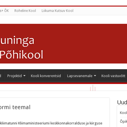
s+ ÕK
Roheline Kool
Liikuma Kutsuv Kool
d
Projektid
Kooli konverentsid
Lapsevanemale
Kooli vastuvõtt
Uud
formi teemal
Kool
Õpik
e kliimatunni Kliimaministeeriumi keskkonnakorralduse ja kiirguse