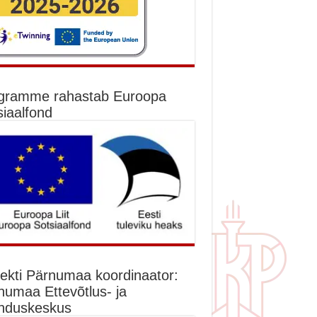
gramme rahastab Euroopa
siaalfond
jekti Pärnumaa koordinaator:
numaa Ettevõtlus- ja
nduskeskus