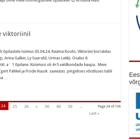
alju õnne meie loomingulisele õpilasele! 😊 Kristiina Hunt
viktoriinil
i õpilastele toimus 03.04.24. Rääma Koolis. Viktoriini korraldas
 Arina Galkin, Ly Suursild, Urmas Lekk). Osales 8
-9.kl. a´ 1 õpilane. Küsimusi oli 4×5 valdkondade kaupa. Meie
ert Pähkel ja Frode Kuusk saavutas pingelises võistluses tubli
Ees
 ka …
võr
24
25
26
»
30
40
50
...
Page 24 of 136
Last »