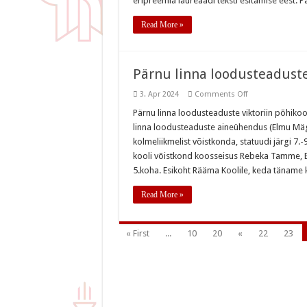
eripreemia laureaadi teksti esitamise eest. P
Read More »
Pärnu linna loodusteaduste 
on
3. Apr 2024
Comments Off
Pärnu
linna
Pärnu linna loodusteaduste viktoriin põhikool
loodusteaduste
linna loodusteaduste aineühendus (Elmu Mägi,
viktoriinil
kolmeliikmelist võistkonda, statuudi järgi 7.
kooli võistkond koosseisus Rebeka Tamme, Eg
5.koha. Esikoht Rääma Koolile, keda täname
Read More »
« First
...
10
20
«
22
23