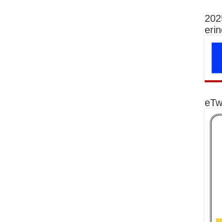
202
eri
eTw