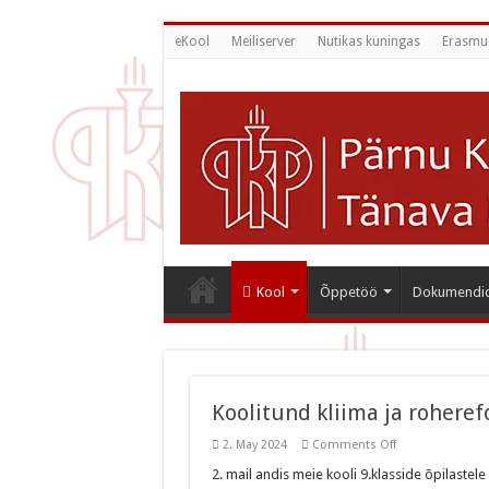
eKool
Meiliserver
Nutikas kuningas
Erasmu
Kool
Õppetöö
Dokumendi
Koolitund kliima ja rohere
on
2. May 2024
Comments Off
Koolitund
kliima
2. mail andis meie kooli 9.klasside õpilastel
ja