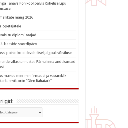
nga Tänava Põhikool pälvis Rohelise Lipu
ustuse
imallikate mäng 2026
 lõpetajatele
misisu diplomi saajad
a 2. klasside spordipäev
lassi poisid koolidevahelisel jalgpallivõistlusel
nde villas tunnustati Pärnu linna andekamaid
asi
s maikuu mini-minifirmadel ja vabariiklik
tarkuseviktoriin “Olen Rahatark”
iigid:
iigid: