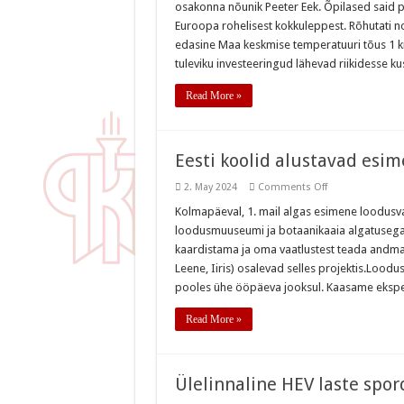
osakonna nõunik Peeter Eek. Õpilased said p
rohereformi
teemal
Euroopa rohelisest kokkuleppest. Rõhutati n
edasine Maa keskmise temperatuuri tõus 1 kr
tuleviku investeeringud lähevad riikidesse k
Read More »
Eesti koolid alustavad esi
on
2. May 2024
Comments Off
Eesti
koolid
Kolmapäeval, 1. mail algas esimene loodusva
alustavad
loodusmuuseumi ja botaanikaaia algatusega,
esimest
loodusvaatluste
kaardistama ja oma vaatlustest teada andma. M
minimaratoni
Leene, Iiris) osalevad selles projektis.Lood
pooles ühe ööpäeva jooksul. Kaasame eksper
Read More »
Ülelinnaline HEV laste spo