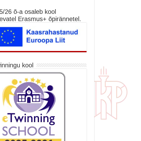
5/26 õ-a osaleb kool
nevatel Erasmus+ õpirännetel.
inningu kool