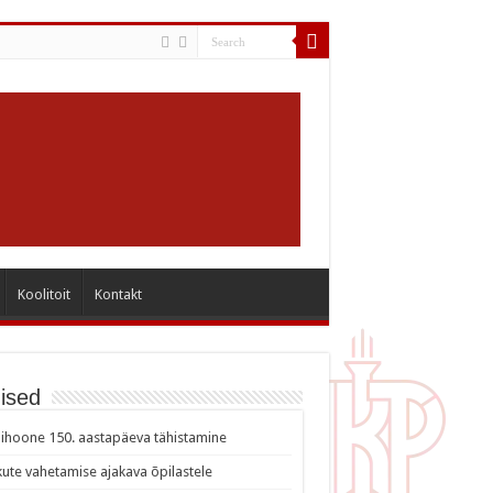
Koolitoit
Kontakt
ised
ihoone 150. aastapäeva tähistamine
ute vahetamise ajakava õpilastele