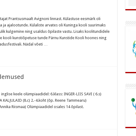
tajat Prantsusmaalt Avignoni linnast. Külastuse eesmärk oli
ia ja ajalootunde. Külaliste arvates oli Kuninga kooli suurimaks
lik kulgemine ning usaldus õpilaste vastu. Lisaks koolitundidele
ie kooli kunstiõpetuse tunde Pärnu Kunstide Kooli hoones ning
dusfestivali. Nädal võeti …
tulemused
inglise keele olümpiaadidel: 6.klass: INGER-LIIS SAVI ( 6.s)
NNA KALJULAID (8.c) 2.-4.koht (õp. Reene Tammearu)
Annika Riismaa) Olümpiaadidel osales 14 õpilast.