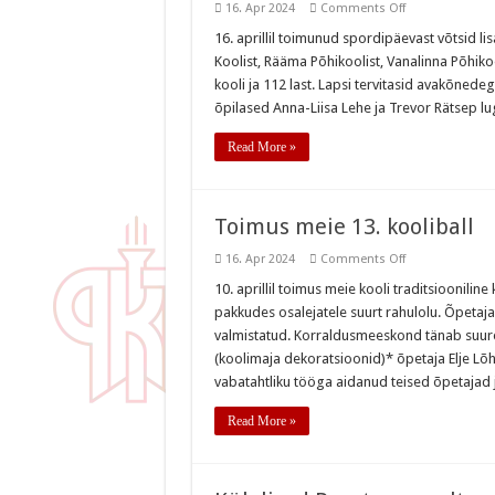
on
16. Apr 2024
Comments Off
Ülelinnaline
HEV
16. aprillil toimunud spordipäevast võtsid li
laste
Koolist, Rääma Põhikoolist, Vanalinna Põhikoo
spordipäev
2024
kooli ja 112 last. Lapsi tervitasid avakõnede
õpilased Anna-Liisa Lehe ja Trevor Rätsep lu
Read More »
Toimus meie 13. kooliball
on
16. Apr 2024
Comments Off
Toimus
meie
10. aprillil toimus meie kooli traditsiooniline
13.
pakkudes osalejatele suurt rahulolu. Õpetaja Si
kooliball
valmistatud. Korraldusmeeskond tänab suure
(koolimaja dekoratsioonid)* õpetaja Elje Lõ
vabatahtliku tööga aidanud teised õpetajad 
Read More »