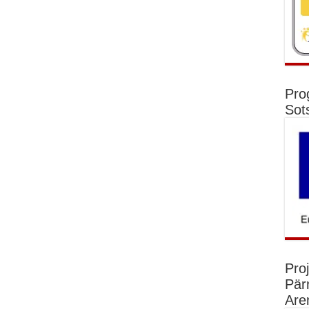
Pro
Sot
Pro
Pär
Are