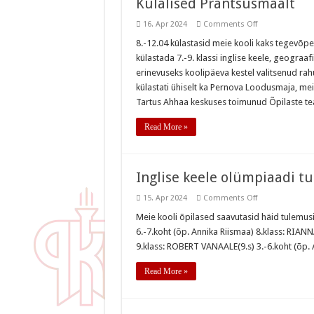
Külalised Prantsusmaalt
on
16. Apr 2024
Comments Off
Külalised
Prantsusmaalt
8.-12.04 külastasid meie kooli kaks tegevõpe
külastada 7.-9. klassi inglise keele, geograaf
erinevuseks koolipäeva kestel valitsenud rahu
külastati ühiselt ka Pernova Loodusmaja, me
Tartus Ahhaa keskuses toimunud Õpilaste tea
Read More »
Inglise keele olümpiaadi 
on
15. Apr 2024
Comments Off
Inglise
keele
Meie kooli õpilased saavutasid häid tulemusi 
olümpiaadi
6.-7.koht (õp. Annika Riismaa) 8.klass: RIA
tulemused
9.klass: ROBERT VANAALE(9.s) 3.-6.koht (õp. 
Read More »