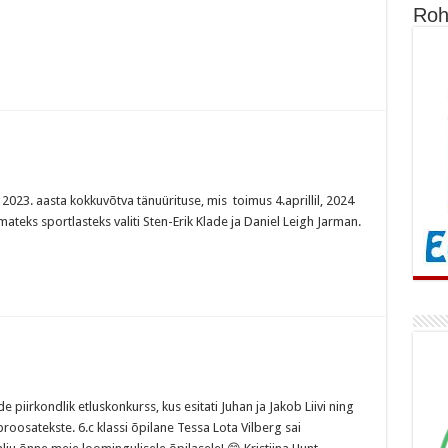
Roh
2023. aasta kokkuvõtva tänuürituse, mis toimus 4.aprillil, 2024
mateks sportlasteks valiti Sten-Erik Klade ja Daniel Leigh Jarman.
de piirkondlik etluskonkurss, kus esitati Juhan ja Jakob Liivi ning
 proosatekste. 6.c klassi õpilane Tessa Lota Vilberg sai