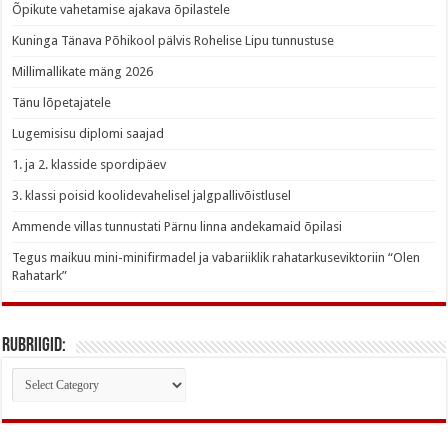
Õpikute vahetamise ajakava õpilastele
Kuninga Tänava Põhikool pälvis Rohelise Lipu tunnustuse
Millimallikate mäng 2026
Tänu lõpetajatele
Lugemisisu diplomi saajad
1. ja 2. klasside spordipäev
3. klassi poisid koolidevahelisel jalgpallivõistlusel
Ammende villas tunnustati Pärnu linna andekamaid õpilasi
Tegus maikuu mini-minifirmadel ja vabariiklik rahatarkuseviktoriin “Olen
Rahatark”
Rubriigid:
Rubriigid: