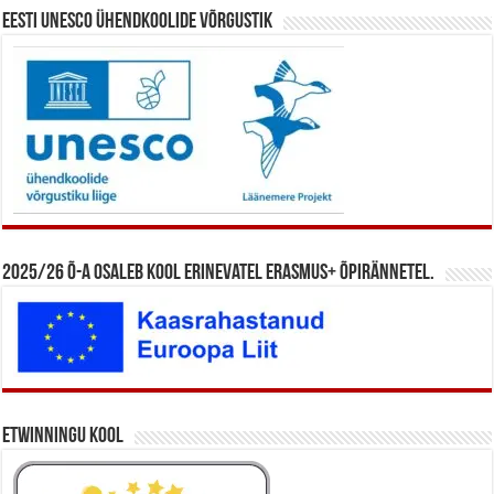
Eesti UNESCO ühendkoolide võrgustik
2025/26 õ-a osaleb kool erinevatel Erasmus+ õpirännetel.
eTwinningu kool