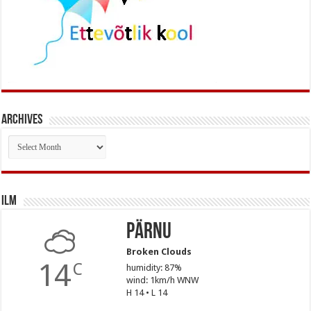
Archives
Archives
Ilm
Pärnu
Broken Clouds
14
C
humidity: 87%
wind: 1km/h WNW
H 14 • L 14