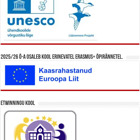
2025/26 õ-a osaleb kool erinevatel Erasmus+ õpirännetel.
eTwinningu kool