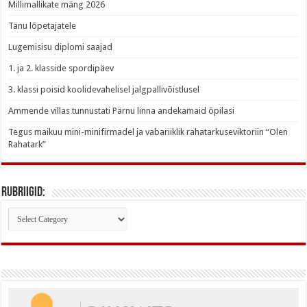
Millimallikate mäng 2026
Tänu lõpetajatele
Lugemisisu diplomi saajad
1. ja 2. klasside spordipäev
3. klassi poisid koolidevahelisel jalgpallivõistlusel
Ammende villas tunnustati Pärnu linna andekamaid õpilasi
Tegus maikuu mini-minifirmadel ja vabariiklik rahatarkuseviktoriin “Olen
Rahatark”
Rubriigid:
Rubriigid: