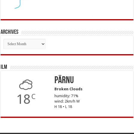
Archives
Archives
Ilm
Pärnu
Broken Clouds
18
C
humidity: 71%
wind: 2km/h W
H 18 • L 18