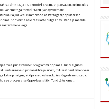
 tähistasime 13. ja 14. oktoobril Erasmus+ päeva. Kutsusime üles
vana)vanematega teemal “Minu (vana)vanemate
tunud. Paljud veel kümmekond aastat tagasi populaarsed
õlma. Soovisime neid taas laste hulgas tutvustada ja meelde
es saatsid meile väga …
smajas “Vee puhastamise” programmi õppimas. Tunni alguses
 uuriti erinevaid pinnasekihte ja arvati, millisest neist läheb vesi
ega katse ja selgus, et õpilased oskasid päris õigesti ennustada.
hti see protsess ise õppeklassis läbi. Tund täitis oma …