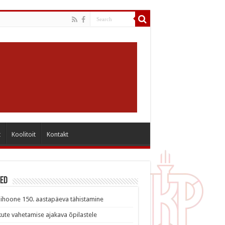
t
Koolitoit
Kontakt
sed
ihoone 150. aastapäeva tähistamine
ute vahetamise ajakava õpilastele