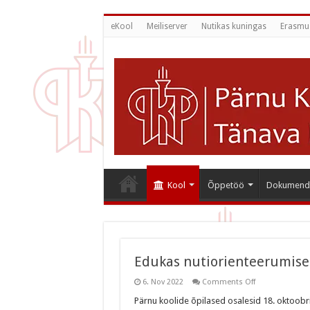
eKool
Meiliserver
Nutikas kuningas
Erasmu
Kool
Õppetöö
Dokumend
Edukas nutiorienteerumise 
on
6. Nov 2022
Comments Off
Edukas
nutiorienteeru
Pärnu koolide õpilased osalesid 18. oktoobril
võistlus