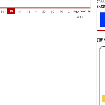
2025/
Eras
40
39
41
42
»
50
60
70
...
Page 40 of 136
Last »
eTwi