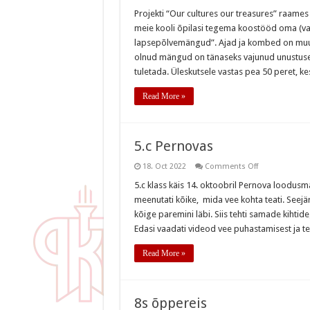
Erasmus+
päeva
Projekti “Our cultures our treasures” raames
tähistamine
meie kooli õpilasi tegema koostööd oma (
lapsepõlvemängud”. Ajad ja kombed on muu
olnud mängud on tänaseks vajunud unustuseh
tuletada. Üleskutsele vastas pea 50 peret, k
Read More »
5.c Pernovas
on
18. Oct 2022
Comments Off
5.c
Pernovas
5.c klass käis 14. oktoobril Pernova loodu
meenutati kõike, mida vee kohta teati. Seejärel
kõige paremini läbi. Siis tehti samade kihtid
Edasi vaadati videod vee puhastamisest ja te
Read More »
8s õppereis