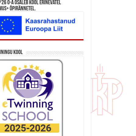
26 õ-a osaleb kool erinevatel
mus+ õpirännetel.
nningu kool