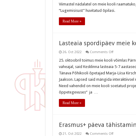
kool
Viimastel nädalatel on meie kooli raamatukog
on
“Lugemisisust” huvitatud õpilasi.
liitunud
„Lugemisisu“
programmiga
Read More »
Lasteaia spordipäev meie k
on
26. Oct 2022
Comments Off
Lasteaia
spordipäev
25. oktoobril toimus meie kooli võimlas Pärn
meie
vaheajal, said Kesklinna lasteaia 5-7 aastas
kooli
võimlas
Tänava Põhikooli õpetajad Marja-Liisa Kirsc
Jaakson. Lapsed said mängida interaktiivsel 
Need vahendid on meie kooli soetatud proje
õppetegevuses“ ja …
Read More »
Erasmus+ päeva tähistami
on
21. Oct 2022
Comments Off