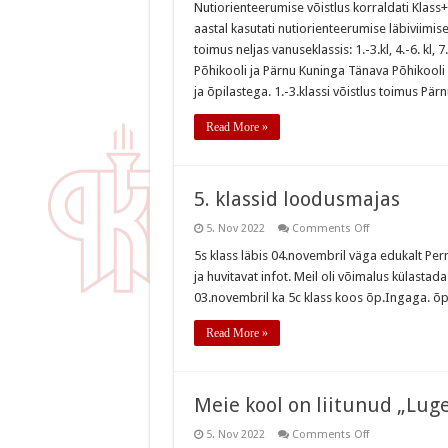
Nutiorienteerumise võistlus korraldati Klass
aastal kasutati nutiorienteerumise läbiviimi
toimus neljas vanuseklassis: 1.-3.kl, 4.-6. kl,
Põhikooli ja Pärnu Kuninga Tänava Põhikooli
ja õpilastega. 1.-3.klassi võistlus toimus Pär
Read More »
5. klassid loodusmajas
on
5. Nov 2022
Comments Off
5.
klassid
5s klass läbis 04.novembril väga edukalt P
loodusmajas
ja huvitavat infot. Meil oli võimalus külasta
03.novembril ka 5c klass koos õp.Ingaga. õ
Read More »
Meie kool on liitunud „Lu
on
5. Nov 2022
Comments Off
Meie