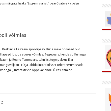
us märgata lisaks “Lugemisrallist” osavõtjatele ka palju
ooli võimlas
u Kesklinna Lasteaia spordipäev. Kuna meie õpilased olid
ed lapsed lustida suures võimlas. Tegevusi juhendasid Kuninga
hbaum ja Reene Tammearu, tehnilist tuge pakkus Elar
mänguväljakul LÜ ja läbida interaktiivset orienteerumisrada.
ktidega „Interaktiivse õppevahendi LÜ kasutamine
ne