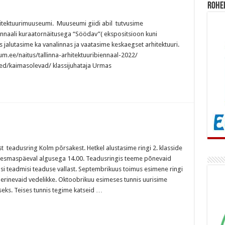
Rohe
rhitektuurimuuseumi. Muuseumi giidi abil tutvusime
iennaali kuraatornäitusega “Söödav”( ekspositsioon kuni
is jalutasime ka vanalinnas ja vaatasime keskaegset arhitektuuri.
m.ee/naitus/tallinna-arhitektuuribiennaal-2022/
ed/kaimasolevad/ klassijuhataja Urmas
t teadusring Kolm põrsakest. Hetkel alustasime ringi 2. klasside
a esmaspäeval algusega 14.00. Teadusringis teeme põnevaid
i teadmisi teaduse vallast. Septembrikuus toimus esimene ringi
 erinevaid vedelikke. Oktoobrikuu esimeses tunnis uurisime
useks. Teises tunnis tegime katseid …