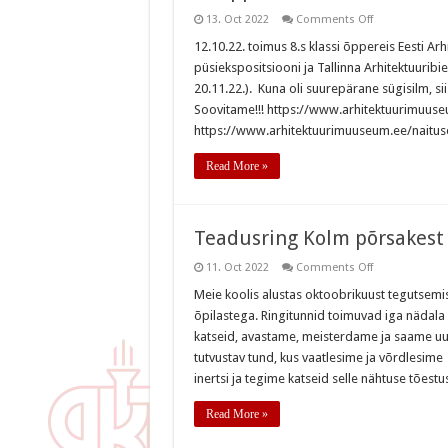
on
13. Oct 2022
Comments Off
8s
õppereis
12.10.22. toimus 8.s klassi õppereis Eesti A
püsiekspositsiooni ja Tallinna Arhitektuurib
20.11.22.). Kuna oli suurepärane sügisilm, si
Soovitame!!! https://www.arhitektuurimuuseu
https://www.arhitektuurimuuseum.ee/naitus
Read More »
Teadusring Kolm põrsakest
on
11. Oct 2022
Comments Off
Teadusring
Kolm
Meie koolis alustas oktoobrikuust tegutsemis
põrsakest
õpilastega. Ringitunnid toimuvad iga nädal
katseid, avastame, meisterdame ja saame uus
tutvustav tund, kus vaatlesime ja võrdlesime
inertsi ja tegime katseid selle nähtuse tõest
Read More »