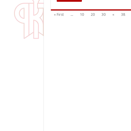
« First
...
10
20
30
«
38