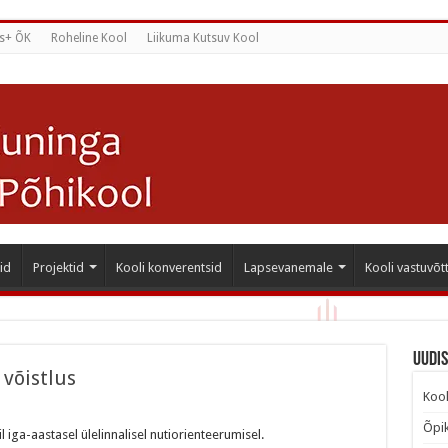
s+ ÕK
Roheline Kool
Liikuma Kutsuv Kool
id
Projektid
Kooli konverentsid
Lapsevanemale
Kooli vastuvõt
Uudi
võistlus
Kool
Õpik
mise
 iga-aastasel ülelinnalisel nutiorienteerumisel.