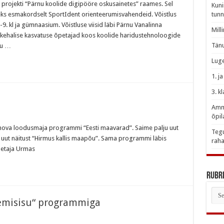
+ projekti “Pärnu koolide digipööre oskusainetes” raames. Sel
Kuni
seks esmakordselt SportIdent orienteerumisvahendeid. Võistlus
tunn
 7.-9. kl ja gümnaasium. Võistluse viisid läbi Pärnu Vanalinna
Mill
 kehalise kasvatuse õpetajad koos koolide haridustehnoloogide
Tänu
nu …
Luge
1. j
3. k
Amme
õpil
ernova loodusmaja programmi “Eesti maavarad”. Saime palju uut
Tegu
da uut näitust “Hirmus kallis maapõu”. Sama programmi läbis
raha
petaja Urmas
Rubri
Rubr
gemisisu“ programmiga