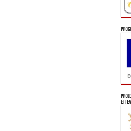
Prog
Proj
Ettev