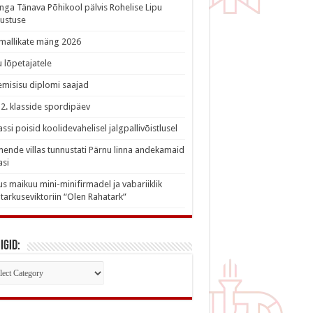
nga Tänava Põhikool pälvis Rohelise Lipu
ustuse
imallikate mäng 2026
 lõpetajatele
misisu diplomi saajad
a 2. klasside spordipäev
lassi poisid koolidevahelisel jalgpallivõistlusel
nde villas tunnustati Pärnu linna andekamaid
asi
s maikuu mini-minifirmadel ja vabariiklik
tarkuseviktoriin “Olen Rahatark”
igid:
iigid: