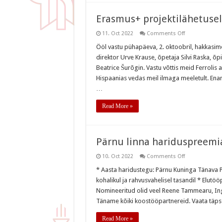
Erasmus+ projektilähetusel
on
11. Oct 2022
Comments Off
Erasmus+
projektilähetu
Ööl vastu pühapäeva, 2. oktoobril, hakkasim
Hispaanias
direktor Urve Krause, õpetaja Silvi Raska, õpi
Beatrice Šurõgin. Vastu võttis meid Ferrolis 
Hispaanias vedas meil ilmaga meeletult. Enama
…
Read More »
Pärnu linna hariduspreemi
on
10. Oct 2022
Comments Off
Pärnu
linna
* Aasta haridustegu: Pärnu Kuninga Tänava 
hariduspreem
kohalikul ja rahvusvahelisel tasandil * Elutö
2022
Nomineeritud olid veel Reene Tammearu, Inga
Täname kõiki koostööpartnereid. Vaata täpse
Read More »