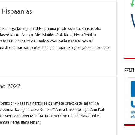
 Hispaanias
sel
e Kuninga kooli juurest Hispaania poole sõitma. Kaasas olid
lased Kerttu Aruoja, Mirt Matilda Sofi Kirss, Nora Reial ja
asuv CEIP Cruceiro de Canido kool. Selle nädala jooksul
sti olid päevad päikselised ja soojad. Projekti jaoks oli kohalik
Eesti
ad 2022
Põhikool – kaasava hariduse parimate praktikate jagamine
iad
öpreemia: koolijuht Urve Krause * Aasta klassiõpetaja: Anu Päit
 Merisaar, Reet Meetua. Koolipere on teie üle väga uhke!
malt Pärnu linna lehelt.