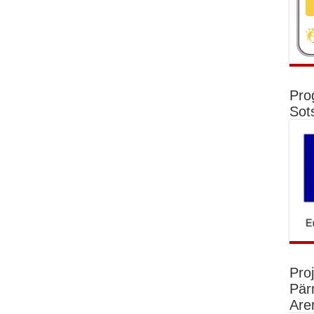
Pro
Sot
Pro
Pär
Are