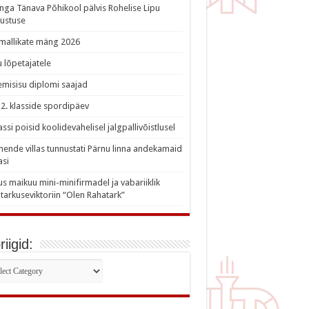
nga Tänava Põhikool pälvis Rohelise Lipu
ustuse
imallikate mäng 2026
 lõpetajatele
misisu diplomi saajad
a 2. klasside spordipäev
lassi poisid koolidevahelisel jalgpallivõistlusel
nde villas tunnustati Pärnu linna andekamaid
asi
s maikuu mini-minifirmadel ja vabariiklik
tarkuseviktoriin “Olen Rahatark”
iigid:
iigid: