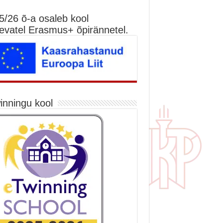
5/26 õ-a osaleb kool
nevatel Erasmus+ õpirännetel.
inningu kool