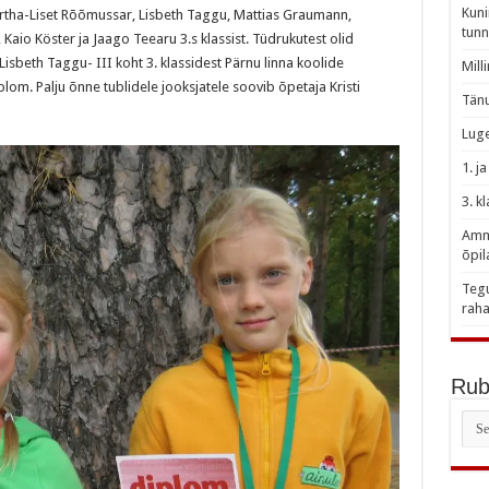
Kuni
 Martha-Liset Rõõmussar, Lisbeth Taggu, Mattias Graumann,
tunn
Kaio Köster ja Jaago Teearu 3.s klassist. Tüdrukutest olid
isbeth Taggu- III koht 3. klassidest Pärnu linna koolide
Mill
plom. Palju õnne tublidele jooksjatele soovib õpetaja Kristi
Tänu
Luge
1. j
3. k
Amme
õpil
Tegu
raha
Rubr
Rubr