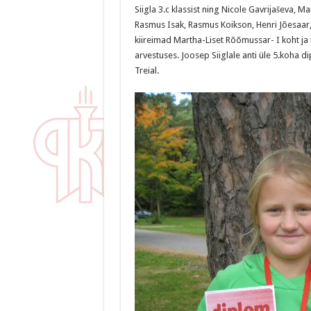
Siigla 3.c klassist ning Nicole Gavrijaševa,
Rasmus Isak, Rasmus Koikson, Henri Jõesaar, 
kiireimad Martha-Liset Rõõmussar- I koht ja L
arvestuses. Joosep Siiglale anti üle 5.koha di
Treial.