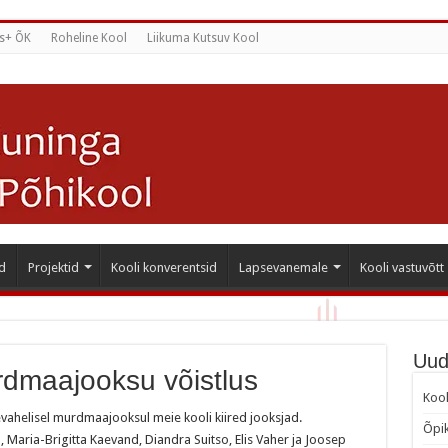
s+ ÕK
Roheline Kool
Liikuma Kutsuv Kool
d
Projektid
Kooli konverentsid
Lapsevanemale
Kooli vastuvõtt
Uud
rdmaajooksu võistlus
Kool
evahelisel murdmaajooksul meie kooli kiired jooksjad.
Õpik
 Maria-Brigitta Kaevand, Diandra Suitso, Elis Vaher ja Joosep