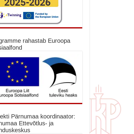
gramme rahastab Euroopa
siaalfond
jekti Pärnumaa koordinaator:
numaa Ettevõtlus- ja
nduskeskus