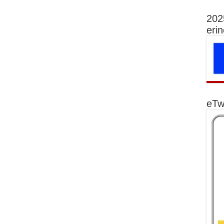
202
eri
eTw