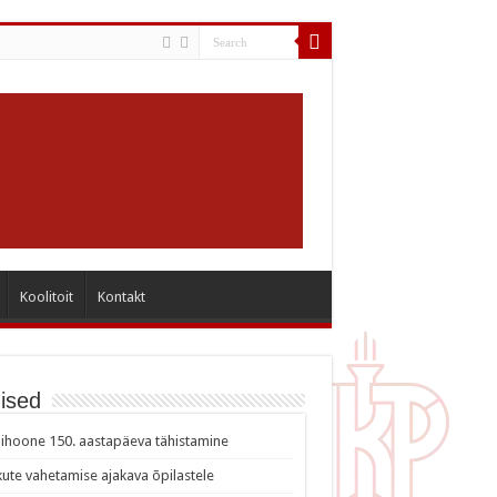
Koolitoit
Kontakt
ised
ihoone 150. aastapäeva tähistamine
ute vahetamise ajakava õpilastele