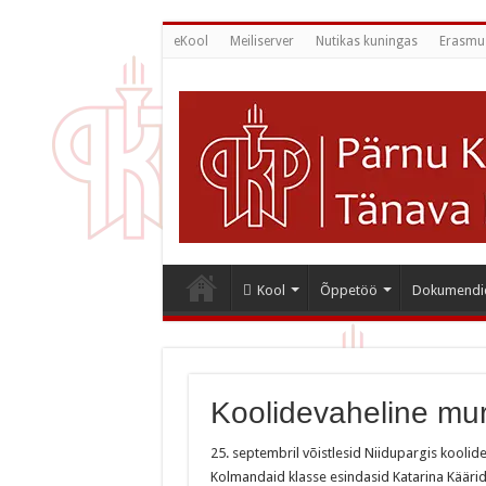
eKool
Meiliserver
Nutikas kuningas
Erasmu
Kool
Õppetöö
Dokumendi
Koolidevaheline mu
25. septembril võistlesid Niidupargis koolid
Kolmandaid klasse esindasid Katarina Käärid,