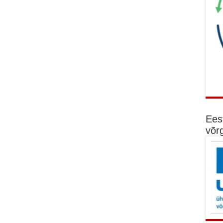
Ees
võr