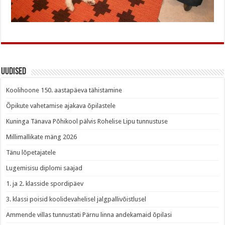
Uudised
Koolihoone 150. aastapäeva tähistamine
Õpikute vahetamise ajakava õpilastele
Kuninga Tänava Põhikool pälvis Rohelise Lipu tunnustuse
Millimallikate mäng 2026
Tänu lõpetajatele
Lugemisisu diplomi saajad
1. ja 2. klasside spordipäev
3. klassi poisid koolidevahelisel jalgpallivõistlusel
Ammende villas tunnustati Pärnu linna andekamaid õpilasi