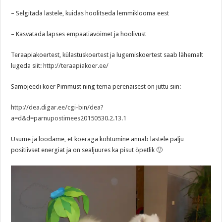
– Selgitada lastele, kuidas hoolitseda lemmiklooma eest
– Kasvatada lapses empaatiavõimet ja hoolivust
Teraapiakoertest, külastuskoertest ja lugemiskoertest saab lähemalt
lugeda siit:
http://teraapiakoer.ee/
Samojeedi koer Pimmust ning tema perenaisest on juttu siin:
http://dea.digar.ee/cgi-bin/dea?
a=d&d=parnupostimees20150530.2.13.1
Usume ja loodame, et koeraga kohtumine annab lastele palju
positiivset energiat ja on sealjuures ka pisut õpetlik 🙂