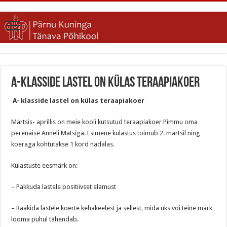
A-klasside lastel on külas teraapiakoer
A- klasside lastel on külas teraapiakoer
Märtsis- aprillis on meie kooli kutsutud teraapiakoer Pimmu oma
perenaise Anneli Matsiga. Esimene külastus toimub 2. märtsil ning
koeraga kohtutakse 1 kord nädalas.
Külastuste eesmärk on:
– Pakkuda lastele positiivset elamust
– Rääkida lastele koerte kehakeelest ja sellest, mida üks või teine märk
looma puhul tähendab.