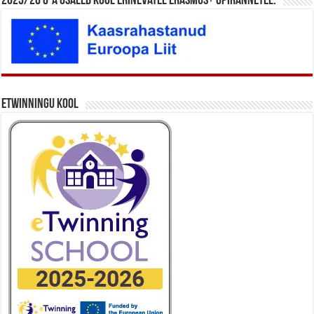
2025/26 õ-a osaleb kool erinevatel Erasmus+ õpirännetel.
eTwinningu kool