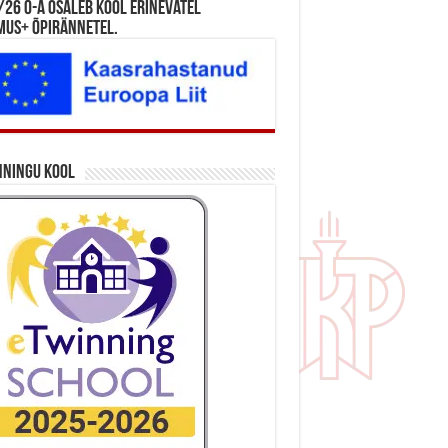
26 õ-a osaleb kool erinevatel
mus+ õpirännetel.
nningu kool