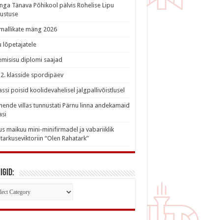
nga Tänava Põhikool pälvis Rohelise Lipu
ustuse
imallikate mäng 2026
 lõpetajatele
misisu diplomi saajad
a 2. klasside spordipäev
lassi poisid koolidevahelisel jalgpallivõistlusel
nde villas tunnustati Pärnu linna andekamaid
asi
s maikuu mini-minifirmadel ja vabariiklik
tarkuseviktoriin “Olen Rahatark”
igid:
iigid: