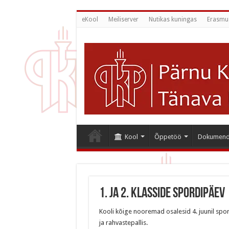
eKool
Meiliserver
Nutikas kuningas
Erasmu
Kool
Õppetöö
Dokumend
1. ja 2. klasside spordipäev
Kooli kõige nooremad osalesid 4. juunil spo
ja rahvastepallis.