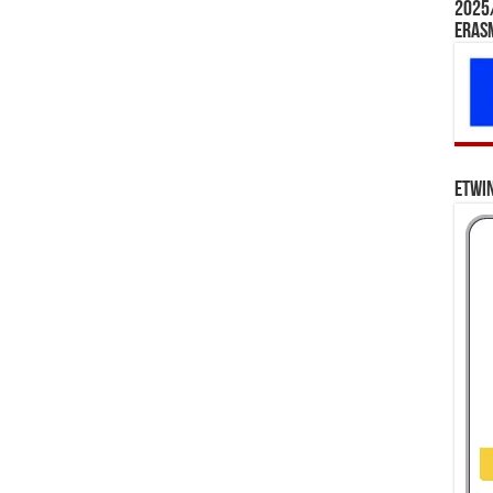
2025/
Eras
eTwi