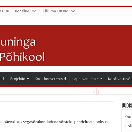
s+ ÕK
Roheline Kool
Liikuma Kutsuv Kool
id
Projektid
Kooli konverentsid
Lapsevanemale
Kooli vastuvõt
Uudi
Kool
rdipäeval, kus segavõistkondadena võisteldi pendelteatejooksus
Õpik