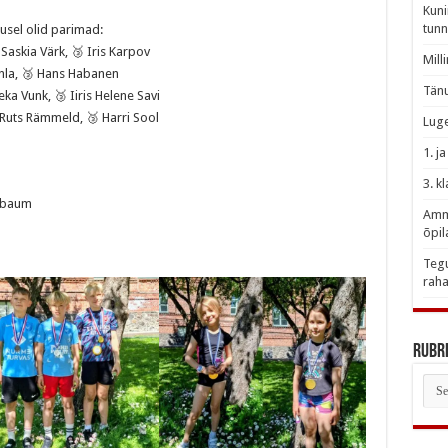
Kuni
tunn
usel olid parimad:
askia Värk, 🥉 Iris Karpov
Mill
nla, 🥉 Hans Habanen
Tänu
ka Vunk, 🥉 Iiris Helene Savi
uts Rämmeld, 🥉 Harri Sool
Luge
1. j
3. k
hbaum
Amme
õpil
Tegu
raha
Rubri
Rubr