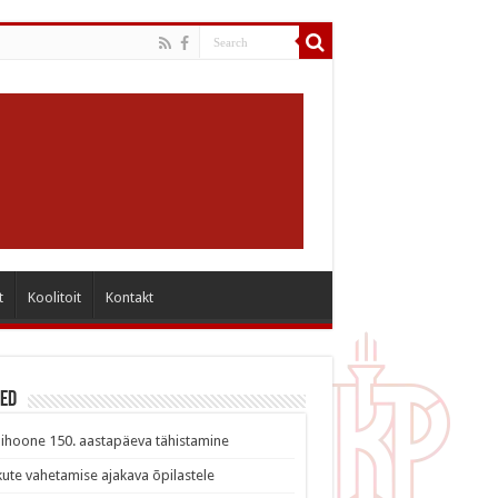
t
Koolitoit
Kontakt
sed
ihoone 150. aastapäeva tähistamine
ute vahetamise ajakava õpilastele