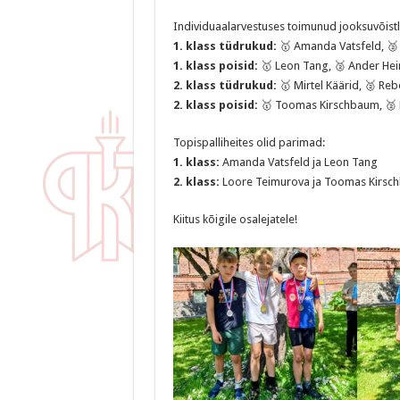
Individuaalarvestuses toimunud jooksuvõistl
1. klass tüdrukud:
🥇 Amanda Vatsfeld, 🥈 S
1. klass poisid:
🥇 Leon Tang, 🥈 Ander Hei
2. klass tüdrukud:
🥇 Mirtel Käärid, 🥈 Rebe
2. klass poisid:
🥇 Toomas Kirschbaum, 🥈 R
Topispalliheites olid parimad:
1. klass:
Amanda Vatsfeld ja Leon Tang
2. klass:
Loore Teimurova ja Toomas Kirsc
Kiitus kõigile osalejatele!