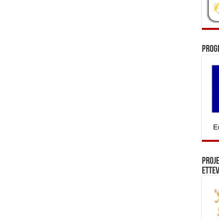
Prog
Proj
Ettev