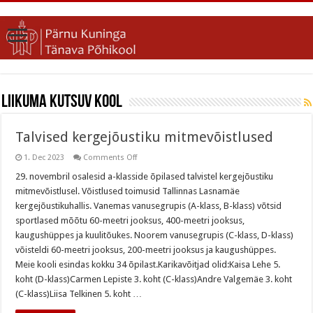
Liikuma Kutsuv Kool
Talvised kergejõustiku mitmevõistlused
on
1. Dec 2023
Comments Off
Talvised
kergejõustiku
29. novembril osalesid a-klasside õpilased talvistel kergejõustiku
mitmevõistlused
mitmevõistlusel. Võistlused toimusid Tallinnas Lasnamäe
kergejõustikuhallis. Vanemas vanusegrupis (A-klass, B-klass) võtsid
sportlased mõõtu 60-meetri jooksus, 400-meetri jooksus,
kaugushüppes ja kuulitõukes. Noorem vanusegrupis (C-klass, D-klass)
võisteldi 60-meetri jooksus, 200-meetri jooksus ja kaugushüppes.
Meie kooli esindas kokku 34 õpilast.Karikavõitjad olid:Kaisa Lehe 5.
koht (D-klass)Carmen Lepiste 3. koht (C-klass)Andre Valgemäe 3. koht
(C-klass)Liisa Telkinen 5. koht …