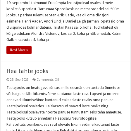
krossijooksu
19. septembril toimunud Eriolümpia krossijooksul osalesid meie
võistlused
koolist 8 sportlast. Tartumaa Spordikeskuse metsaradadel sai 500m
jooksus parima tulemuse Sten-Erik Klade, kes oli oma divisjoni
esimene. Henri Aader, Andri Lind ja Daniel Leigh Jarman lõpetasid oma
divisjonides kolmandatena. Tristan Kaas sai 5. koha. Tüdrukutest oli
kõige edukam Alondra Vistunov, kes sai 2. koha ja hõbemedali. Katrin
Galkin saavutas 4. koha ja …
Read More »
Hea tahte jooks
on
25. Sep 2023
Comments Off
Hea
tahte
Teatejooks on heategevusüritus, mille eesmärk on toetada õnnetuse
jooks
või haiguse läbi liikumisvõime kaotanud laste ravi. Lapsed ja noored
annavad liikumisvõime kaotanud eakaaslaste raviks oma panuse
Teatejooksul osaledes. Täiskasvanud saavad laste raviks ning
Teatejooksul osalevate noorte panuse tunnustamiseks teha annetuse.
Teatejooks kutsub annetama Haapsalu Neuroloogilise
Rehabilitatsioonikeskuses ravil olevate liikumisvõime kaotanud laste
heaks! Haapsalu Neuroloogilise Rehabilitatsioonikeskuse toetuseks