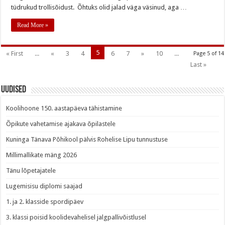
tüdrukud trollisõidust. Õhtuks olid jalad väga väsinud, aga …
Read More »
5
« First
...
«
3
4
6
7
»
10
...
Page 5 of 14
Last »
Uudised
Koolihoone 150. aastapäeva tähistamine
Õpikute vahetamise ajakava õpilastele
Kuninga Tänava Põhikool pälvis Rohelise Lipu tunnustuse
Millimallikate mäng 2026
Tänu lõpetajatele
Lugemisisu diplomi saajad
1. ja 2. klasside spordipäev
3. klassi poisid koolidevahelisel jalgpallivõistlusel