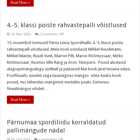
Read More »
4.-5. klassi poiste rahvastepalli võistlused
on
16. Nov 2023
Comments Off
4.-5.
klassi
15. novembril toimusid Pärnu Linna Spordihallis 4.-5. klassi poiste
poiste
rahvastepalli võistlused. Meie kooli esindasid Mihkel Kuuskmann,
rahvastepalli
võistlused
Mihkel Maiste, Ruudi Vunk, Mairon Pilli, Marvo Rõõmussaar, Mirko
Rõõmussaar, Rasmus Ville Rang ja Aron Tikerpere. Poisid alustasid
alagrupimängudega südikalt ja pääsesid Mai kooli järel teisena edasi.
Poolfinaalis suudeti väga tasavägises mängus võita Audru kooli
poisid, mis tähendas mängimist medalite peale. Esimeses
finaalmängus võideti …
Read More »
Pärnumaa spordiliidu korraldatud
pallimängude nädal
on
19. Oct 2023
Comments Off