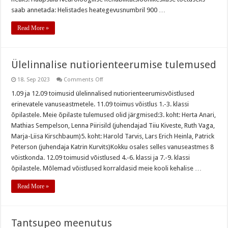
saab annetada: Helistades heategevusnumbril 900 …
Read More »
Ülelinnalise nutiorienteerumise tulemused
on
18. Sep 2023
Comments Off
Ülelinnalise
nutiorienteerumise
1.09 ja 12.09 toimusid ülelinnalised nutiorienteerumisvõistlused
tulemused
erinevatele vanuseastmetele. 11.09 toimus võistlus 1.-3. klassi
õpilastele. Meie õpilaste tulemused olid järgmised:3. koht: Herta Anari,
Mathias Sempelson, Lenna Piirisild (juhendajad Tiiu Kiveste, Ruth Vaga,
Marja-Liisa Kirschbaum)5. koht: Harold Tarvis, Lars Erich Heinla, Patrick
Peterson (juhendaja Katrin Kurvits)Kokku osales selles vanuseastmes 8
võistkonda. 12.09 toimusid võistlused 4.-6. klassi ja 7.-9. klassi
õpilastele. Mõlemad võistlused korraldasid meie kooli kehalise …
Read More »
Tantsupeo meenutus