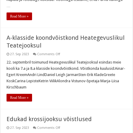
…
Read More »
A-klasside koondvõistkond Heategevuslikul
Teatejooksul
on
27. Sep 2023
Comments Off
A-
klasside
22. septembril toimunud Heategevuslikul Teatejooksul esindas meie
koondvõistkond
kooli ka 7.a ja 8.a klasside koondvõistkond. Võistkonda kuulusid:Ainar-
Heategevuslikul
Teatejooksul
Egert KreemAndri LindDaniel Leigh JarmanSten-Erik KladeGreete
KoskCarina LepisteKetrin ViilikAlondra Vistunov õpetaja Marja-Liisa
Kirschbaum
Read More »
Edukad krossijooksu võistlused
on
27. Sep 2023
Comments Off
Edukad