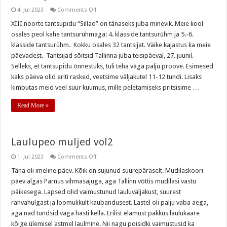
on
4. Jul 2023
Comments Off
Tantsupeo meenutus
XIII noorte tantsupidu “Sillad” on tänaseks juba minevik. Meie kool
osales peol kahe tantsurühmaga: 4. klasside tantsurühm ja 5.-6.
klasside tantsurühm. Kokku osales 32 tantsijat. Väike kajastus ka meie
päevadest. Tantsijad sõitsid Tallinna juba teisipäeval, 27. juunil.
Selleks, et tantsupidu õnnestuks, tuli teha väga palju proove. Esimesed
kaks päeva olid eriti rasked, veetsime väljakutel 11-12 tundi. Lisaks
kimbutas meid veel suur kuumus, mille peletamiseks pritsisime …
Read More »
Laulupeo muljed vol2
on
1. Jul 2023
Comments Off
Laulupeo
muljed
Täna oli imeline päev. Kõik on sujunud suurepäraselt. Mudilaskoori
vol2
päev algas Pärnus vihmasajuga, aga Tallinn võttis mudilasi vastu
päikesega. Lapsed olid vaimustunud lauluväljakust, suurest
rahvahulgast ja loomulikult kaubandusest. Lastel oli palju vaba aega,
aga nad tundsid väga hästi kella. Erilist elamust pakkus laulukaare
kõige ülemisel astmel laulmine. Nii nagu poisidki vaimustusid ka