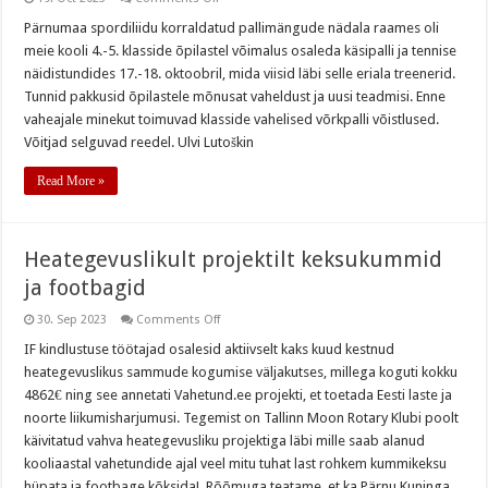
Pärnumaa
spordiliidu
Pärnumaa spordiliidu korraldatud pallimängude nädala raames oli
korraldatud
meie kooli 4.-5. klasside õpilastel võimalus osaleda käsipalli ja tennise
pallimängude
nädal
näidistundides 17.-18. oktoobril, mida viisid läbi selle eriala treenerid.
Tunnid pakkusid õpilastele mõnusat vaheldust ja uusi teadmisi. Enne
vaheajale minekut toimuvad klasside vahelised võrkpalli võistlused.
Võitjad selguvad reedel. Ulvi Lutoškin
Read More »
Heategevuslikult projektilt keksukummid
ja footbagid
on
30. Sep 2023
Comments Off
Heategevuslikult
projektilt
IF kindlustuse töötajad osalesid aktiivselt kaks kuud kestnud
keksukummid
heategevuslikus sammude kogumise väljakutses, millega koguti kokku
ja
footbagid
4862€ ning see annetati Vahetund.ee projekti, et toetada Eesti laste ja
noorte liikumisharjumusi. Tegemist on Tallinn Moon Rotary Klubi poolt
käivitatud vahva heategevusliku projektiga läbi mille saab alanud
kooliaastal vahetundide ajal veel mitu tuhat last rohkem kummikeksu
hüpata ja footbage kõksida! Rõõmuga teatame, et ka Pärnu Kuninga