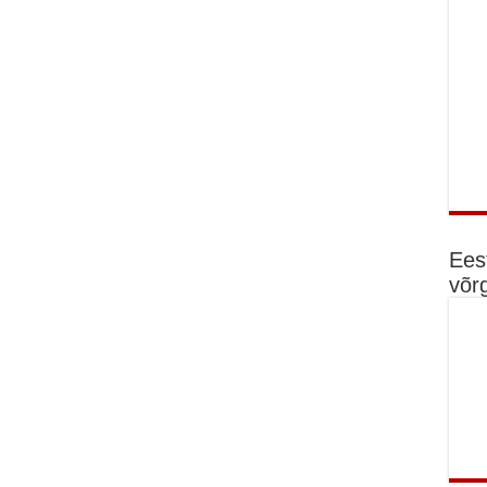
Ees
võr