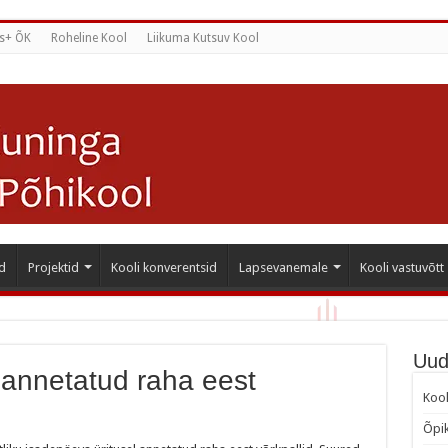
s+ ÕK
Roheline Kool
Liikuma Kutsuv Kool
d
Projektid
Kooli konverentsid
Lapsevanemale
Kooli vastuvõtt
Uud
 annetatud raha eest
Kool
Õpik