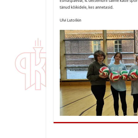
Esmaspäeval, 4. detsembril saime kätte sport
tänud kõikidele, kes annetasid.
Ulvi Lutoškin