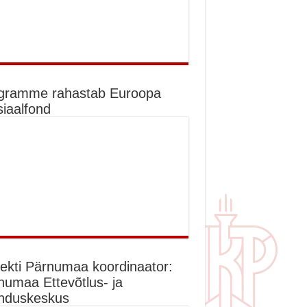
gramme rahastab Euroopa
siaalfond
jekti Pärnumaa koordinaator:
numaa Ettevõtlus- ja
nduskeskus