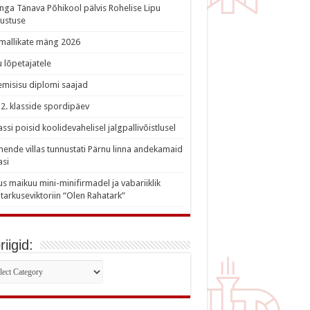
nga Tänava Põhikool pälvis Rohelise Lipu
ustuse
imallikate mäng 2026
 lõpetajatele
misisu diplomi saajad
a 2. klasside spordipäev
lassi poisid koolidevahelisel jalgpallivõistlusel
nde villas tunnustati Pärnu linna andekamaid
asi
s maikuu mini-minifirmadel ja vabariiklik
tarkuseviktoriin “Olen Rahatark”
iigid:
iigid: