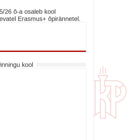
5/26 õ-a osaleb kool
nevatel Erasmus+ õpirännetel.
inningu kool