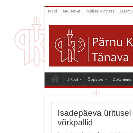
eKool
Meiliserver
Nutikas kuningas
Erasmu
Kool
Õppetöö
Dokumendi
Isadepäeva üritusel
võrkpallid