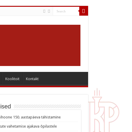
Koolitoit
Kontakt
ised
ihoone 150. aastapäeva tähistamine
ute vahetamise ajakava õpilastele