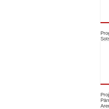
Pro
Sot
Pro
Pär
Are