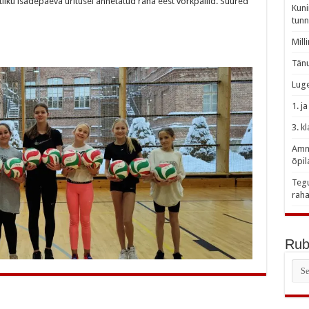
liku isadepäeva üritusel annetatud raha eest võrkpallid. Suured
Kuni
tunn
Mill
Tänu
Luge
1. j
3. k
Amme
õpil
Tegu
raha
Rubr
Rubr