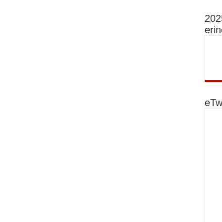
202
eri
eTw