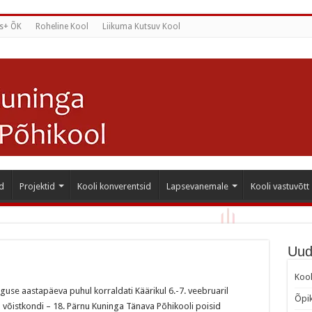
s+ ÕK
Roheline Kool
Liikuma Kutsuv Kool
d
Projektid
Kooli konverentsid
Lapsevanemale
Kooli vastuvõtt
Uud
Kool
rguse aastapäeva puhul korraldati Käärikul 6.-7. veebruaril
Õpik
u võistkondi – 18. Pärnu Kuninga Tänava Põhikooli poisid