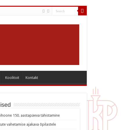
Koolitoit
Kontakt
ised
ihoone 150. aastapäeva tähistamine
ute vahetamise ajakava õpilastele