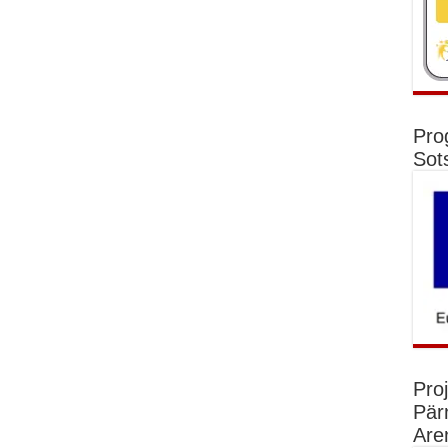
Pro
Sot
Pro
Pär
Are