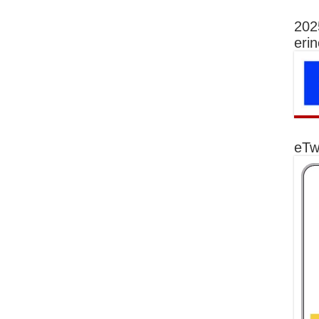
202
eri
eTw