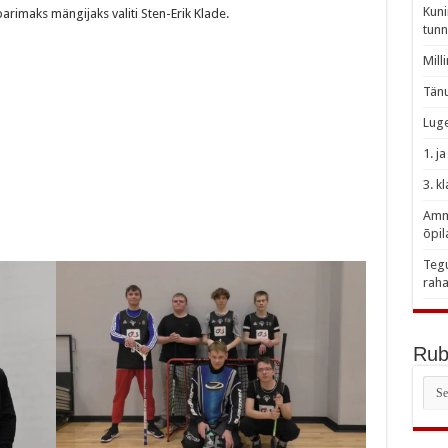
Kuni
arimaks mängijaks valiti Sten-Erik Klade.
tunn
Mill
Tänu
Luge
1. j
3. k
Amme
õpil
Tegu
raha
Rubr
Rubr