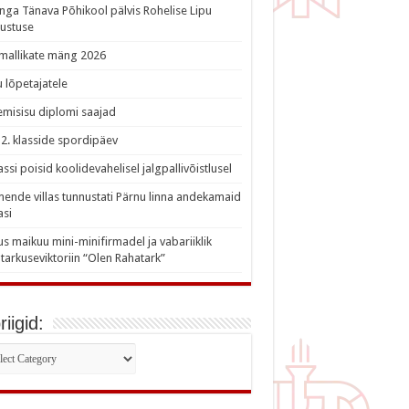
nga Tänava Põhikool pälvis Rohelise Lipu
ustuse
imallikate mäng 2026
 lõpetajatele
misisu diplomi saajad
a 2. klasside spordipäev
lassi poisid koolidevahelisel jalgpallivõistlusel
nde villas tunnustati Pärnu linna andekamaid
asi
s maikuu mini-minifirmadel ja vabariiklik
tarkuseviktoriin “Olen Rahatark”
iigid:
iigid: