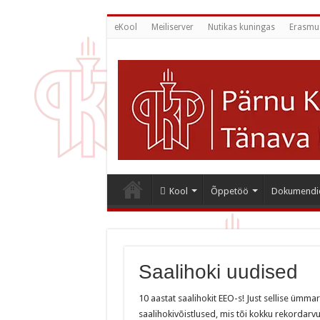
eKool
Meiliserver
Nutikas kuningas
Erasmu
Kool
Õppetöö
Dokumendi
Saalihoki uudised
10 aastat saalihokit EEO-s! Just sellise ümma
saalihokivõistlused, mis tõi kokku rekordarv