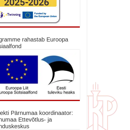
gramme rahastab Euroopa
siaalfond
jekti Pärnumaa koordinaator:
numaa Ettevõtlus- ja
nduskeskus