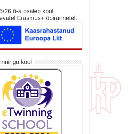
5/26 õ-a osaleb kool
nevatel Erasmus+ õpirännetel.
inningu kool