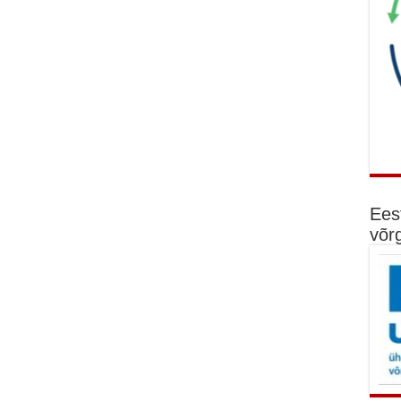
Ees
võr