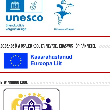
2025/26 õ-a osaleb kool erinevatel Erasmus+ õpirännetel.
eTwinningu kool