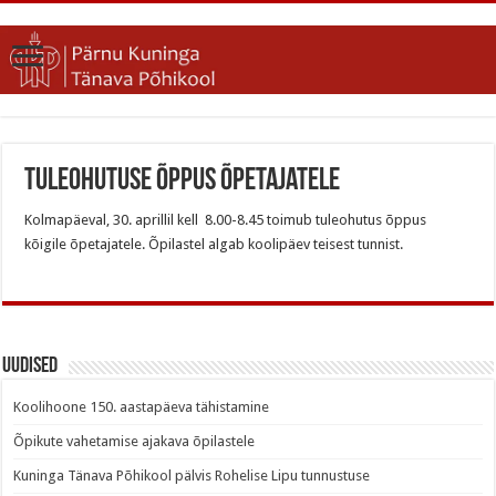
Tuleohutuse õppus õpetajatele
Kolmapäeval, 30. aprillil kell 8.00-8.45 toimub tuleohutus õppus
kõigile õpetajatele. Õpilastel algab koolipäev teisest tunnist.
Uudised
Koolihoone 150. aastapäeva tähistamine
Õpikute vahetamise ajakava õpilastele
Kuninga Tänava Põhikool pälvis Rohelise Lipu tunnustuse