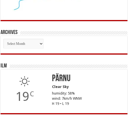
Archives
Archives
Ilm
Pärnu
Clear Sky
19
C
humidity: 58%
wind: 7km/h WNW
H 19 • L 19