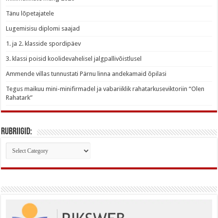
Tänu lõpetajatele
Lugemisisu diplomi saajad
1. ja 2. klasside spordipäev
3. klassi poisid koolidevahelisel jalgpallivõistlusel
Ammende villas tunnustati Pärnu linna andekamaid õpilasi
Tegus maikuu mini-minifirmadel ja vabariiklik rahatarkuseviktoriin “Olen
Rahatark”
Rubriigid:
Rubriigid: