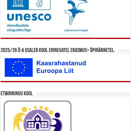
2025/26 õ-a osaleb kool erinevatel Erasmus+ õpirännetel.
eTwinningu kool