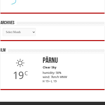
Archives
Archives
Ilm
Pärnu
Clear Sky
19
C
humidity: 58%
wind: 7km/h WNW
H 19 • L 19