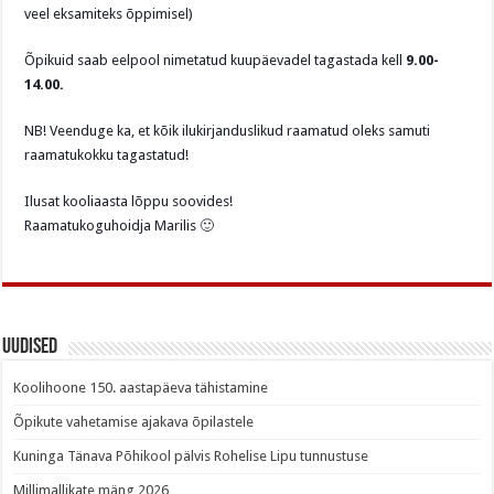
veel eksamiteks õppimisel)
Õpikuid saab eelpool nimetatud kuupäevadel tagastada kell
9.00-
14.00.
NB! Veenduge ka, et kõik ilukirjanduslikud raamatud oleks samuti
raamatukokku tagastatud!
Ilusat kooliaasta lõppu soovides!
Raamatukoguhoidja Marilis 🙂
Uudised
Koolihoone 150. aastapäeva tähistamine
Õpikute vahetamise ajakava õpilastele
Kuninga Tänava Põhikool pälvis Rohelise Lipu tunnustuse
Millimallikate mäng 2026