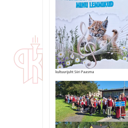
kultuurijuht Siiri Paasma