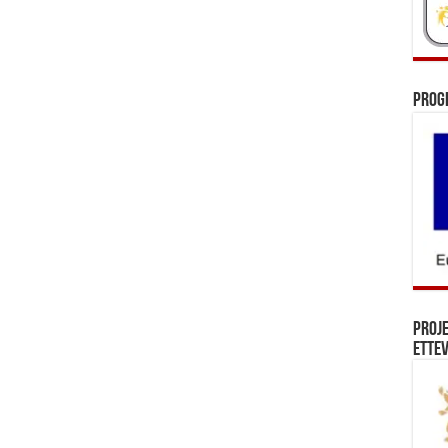
Prog
Proj
Ettev