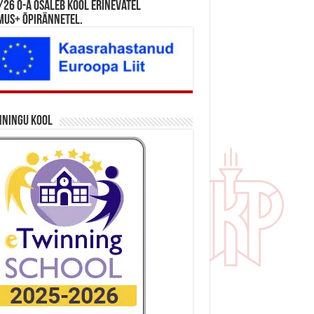
26 õ-a osaleb kool erinevatel
mus+ õpirännetel.
nningu kool