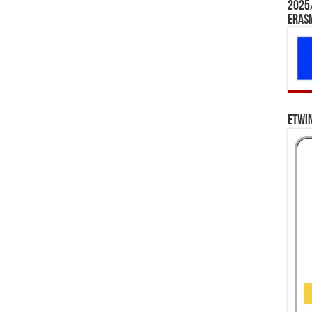
2025/
Eras
eTwi