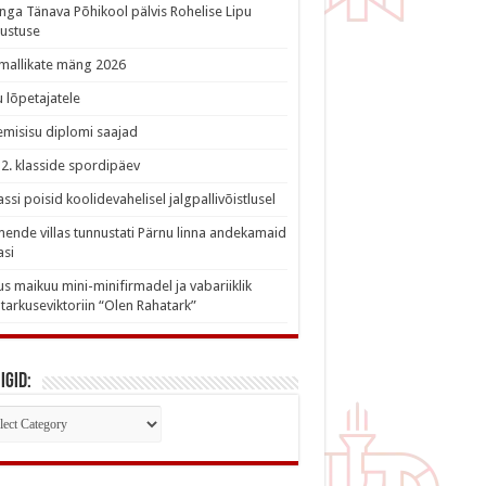
nga Tänava Põhikool pälvis Rohelise Lipu
ustuse
imallikate mäng 2026
 lõpetajatele
misisu diplomi saajad
a 2. klasside spordipäev
lassi poisid koolidevahelisel jalgpallivõistlusel
nde villas tunnustati Pärnu linna andekamaid
asi
s maikuu mini-minifirmadel ja vabariiklik
tarkuseviktoriin “Olen Rahatark”
igid:
iigid: