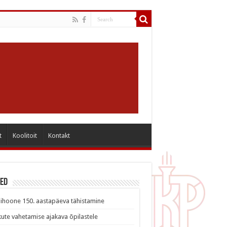
t
Koolitoit
Kontakt
sed
ihoone 150. aastapäeva tähistamine
ute vahetamise ajakava õpilastele