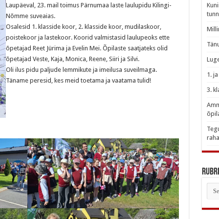
Laupäeval, 23. mail toimus Pärnumaa laste laulupidu Kilingi-
Kuni
tunn
Nõmme suveaias.
Osalesid 1. klasside koor, 2. klasside koor, mudilaskoor,
Mill
poistekoor ja lastekoor. Koorid valmistasid laulupeoks ette
Tänu
õpetajad Reet Jürima ja Evelin Mei. Õpilaste saatjateks olid
õpetajad Veste, Kaja, Monica, Reene, Siiri ja Silvi.
Luge
Oli ilus pidu paljude lemmikute ja imeilusa suveilmaga.
1. j
Täname peresid, kes meid toetama ja vaatama tulid!
3. k
Amme
õpil
Tegu
raha
Rubri
Rubr