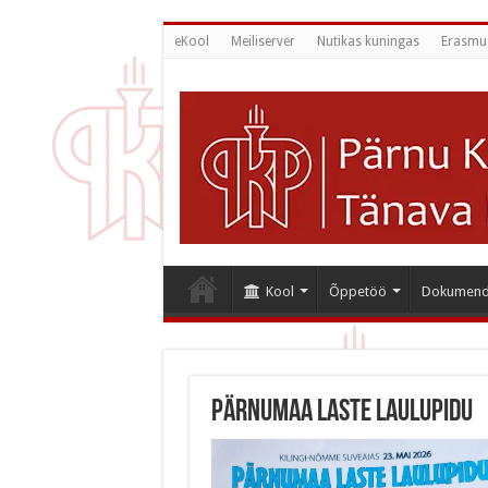
eKool
Meiliserver
Nutikas kuningas
Erasmu
Kool
Õppetöö
Dokumend
Pärnumaa laste laulupidu