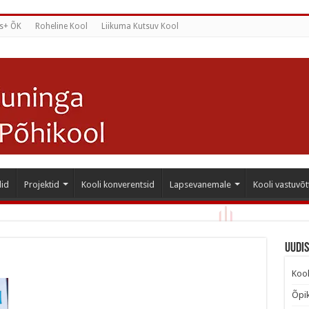
s+ ÕK
Roheline Kool
Liikuma Kutsuv Kool
id
Projektid
Kooli konverentsid
Lapsevanemale
Kooli vastuvõt
Uudi
Kool
Õpik