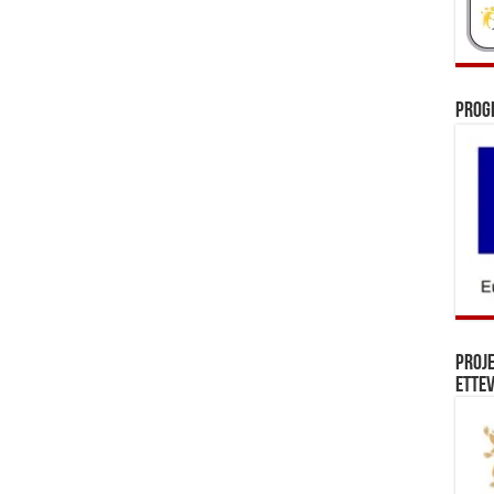
Prog
Proj
Ettev