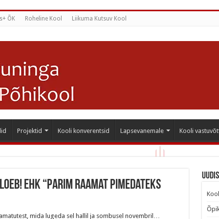
s+ ÕK
Roheline Kool
Liikuma Kutsuv Kool
id
Projektid
Kooli konverentsid
Lapsevanemale
Kooli vastuvõt
Uudi
loeb! ehk “Parim raamat pimedateks
Kool
Õpik
atutest, mida lugeda sel hallil ja sombusel novembril…