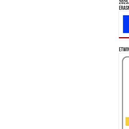
2025/
Eras
eTwi