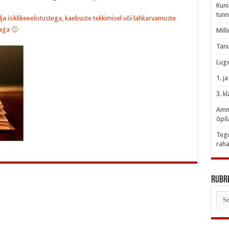
Kuni
tunn
 isiklik
e
eelistustega
, kaebuste tekkimisel või lahkarvamuste
aga 🙂
Mill
Tänu
Luge
1. j
3. k
Amme
õpil
Tegu
raha
Rubri
Rubr