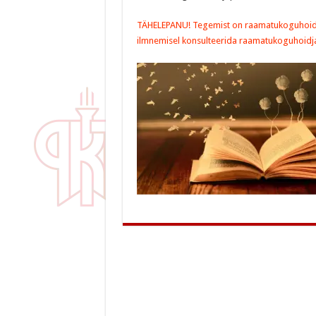
TÄHELEPANU!
Tegemist on raamatukoguhoidja
ilmnemisel konsulteerida raamatukoguhoidj