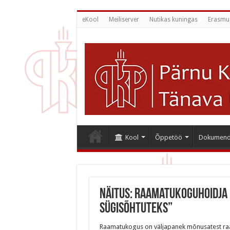
eKool
Meiliserver
Nutikas kuningas
Erasmu
Kool
Õppetöö
Dokumend
Näitus: Raamatukoguhoidja 
sügisõhtuteks”
Raamatukogus on väljapanek mõnusatest raam