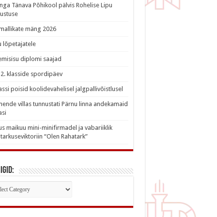
nga Tänava Põhikool pälvis Rohelise Lipu
ustuse
imallikate mäng 2026
 lõpetajatele
misisu diplomi saajad
a 2. klasside spordipäev
lassi poisid koolidevahelisel jalgpallivõistlusel
nde villas tunnustati Pärnu linna andekamaid
asi
s maikuu mini-minifirmadel ja vabariiklik
tarkuseviktoriin “Olen Rahatark”
igid:
iigid: