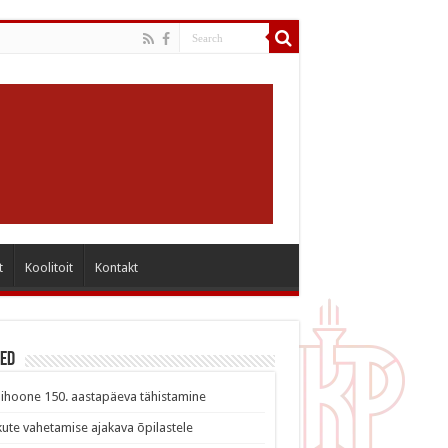
t
Koolitoit
Kontakt
sed
ihoone 150. aastapäeva tähistamine
ute vahetamise ajakava õpilastele