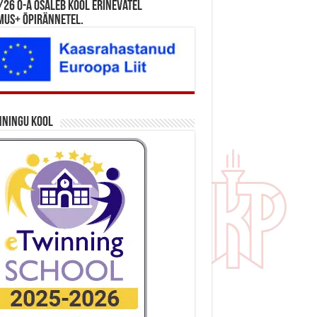
26 õ-a osaleb kool erinevatel
mus+ õpirännetel.
nningu kool