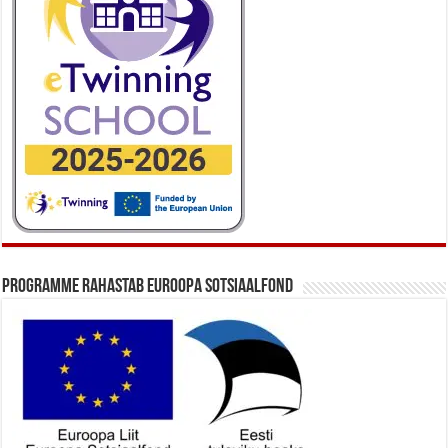
Programme rahastab Euroopa Sotsiaalfond