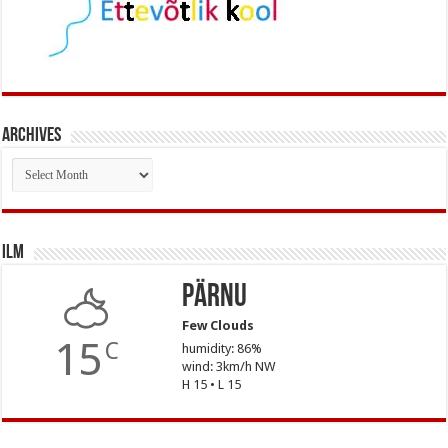
Archives
Archives
Ilm
Pärnu
Few Clouds
15
C
humidity: 86%
wind: 3km/h NW
H 15 • L 15