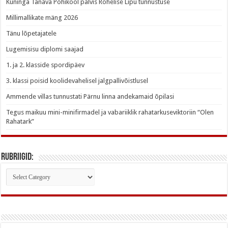
Kuninga Tänava Põhikool pälvis Rohelise Lipu tunnustuse
Millimallikate mäng 2026
Tänu lõpetajatele
Lugemisisu diplomi saajad
1. ja 2. klasside spordipäev
3. klassi poisid koolidevahelisel jalgpallivõistlusel
Ammende villas tunnustati Pärnu linna andekamaid õpilasi
Tegus maikuu mini-minifirmadel ja vabariiklik rahatarkuseviktoriin “Olen
Rahatark”
Rubriigid:
Rubriigid: