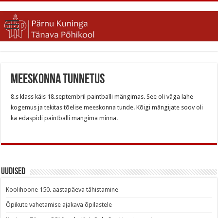
Meeskonna tunnetus
8.s klass käis 18.septembril paintballi mängimas. See oli väga lahe
kogemus ja tekitas tõelise meeskonna tunde. Kõigi mängijate soov oli
ka edaspidi paintballi mängima minna.
Uudised
Koolihoone 150. aastapäeva tähistamine
Õpikute vahetamise ajakava õpilastele