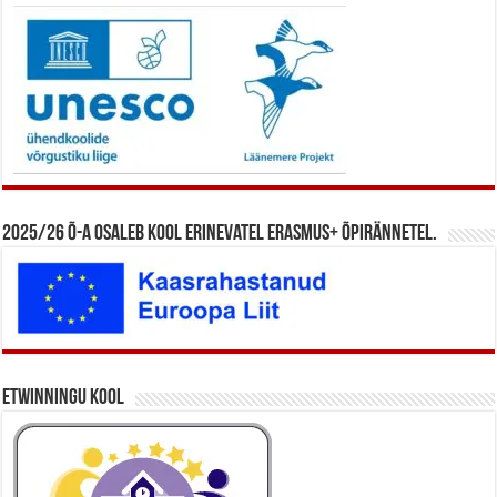
2025/26 õ-a osaleb kool erinevatel Erasmus+ õpirännetel.
eTwinningu kool