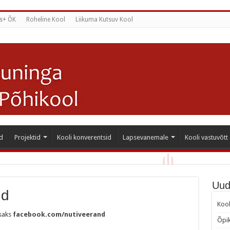
s+ ÕK
Roheline Kool
Liikuma Kutsuv Kool
d
Projektid
Kooli konverentsid
Lapsevanemale
Kooli vastuvõtt
Uud
nd
Kool
isaks
facebook.com/nutiveerand
Õpik