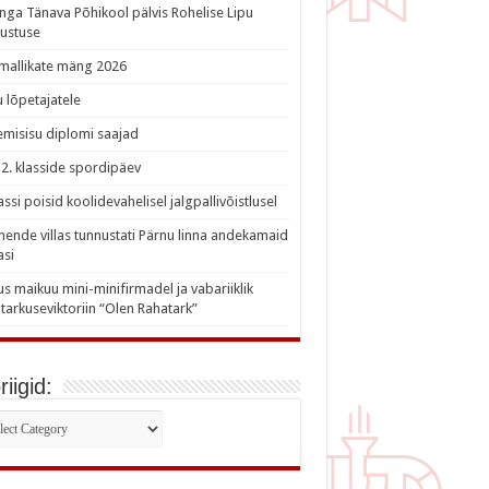
nga Tänava Põhikool pälvis Rohelise Lipu
ustuse
imallikate mäng 2026
 lõpetajatele
misisu diplomi saajad
a 2. klasside spordipäev
lassi poisid koolidevahelisel jalgpallivõistlusel
nde villas tunnustati Pärnu linna andekamaid
asi
s maikuu mini-minifirmadel ja vabariiklik
tarkuseviktoriin “Olen Rahatark”
iigid:
iigid: