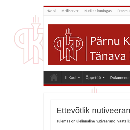
eKool
Meiliserver
Nutikas kuningas
Erasmu
Kool
Õppetöö
Dokumendi
Ettevõtlik nutiveera
Tulemas on ülelinnaline nutiveerand. Vaata l