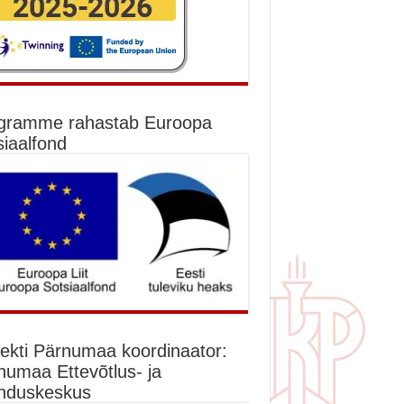
gramme rahastab Euroopa
siaalfond
jekti Pärnumaa koordinaator:
numaa Ettevõtlus- ja
nduskeskus