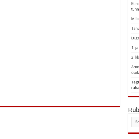
Kuni
tunn
Mill
Tänu
Luge
1. j
3. k
Amme
õpil
Tegu
raha
Rubr
Rubr