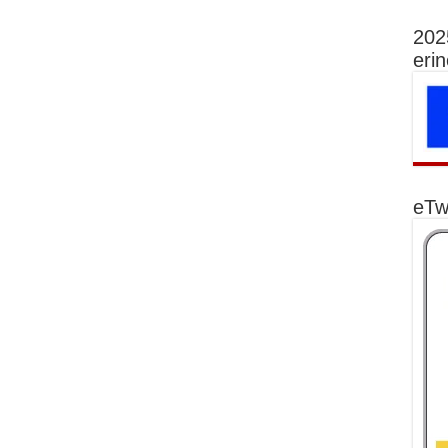
202
eri
eTw