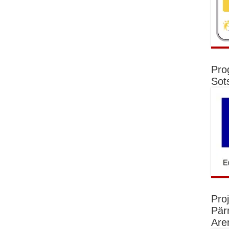
Pro
Sot
Pro
Pär
Are