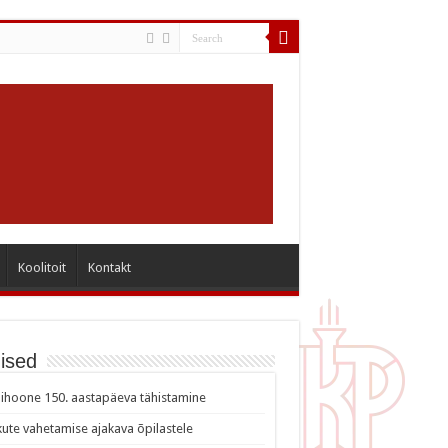
Koolitoit
Kontakt
ised
ihoone 150. aastapäeva tähistamine
ute vahetamise ajakava õpilastele