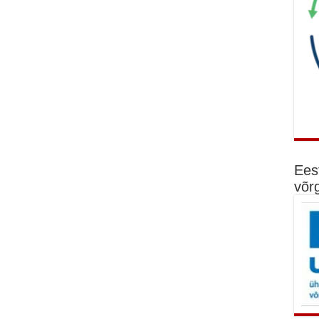
Ees
võr