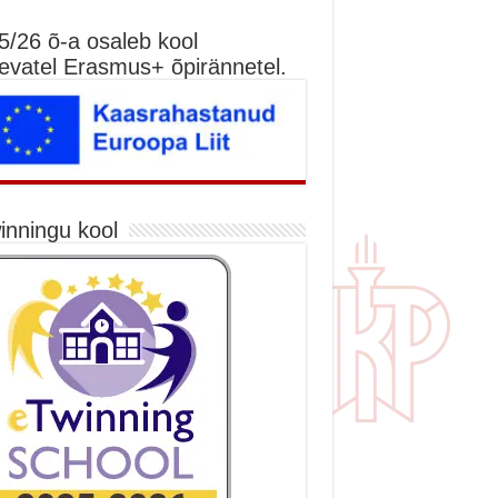
5/26 õ-a osaleb kool
nevatel Erasmus+ õpirännetel.
inningu kool