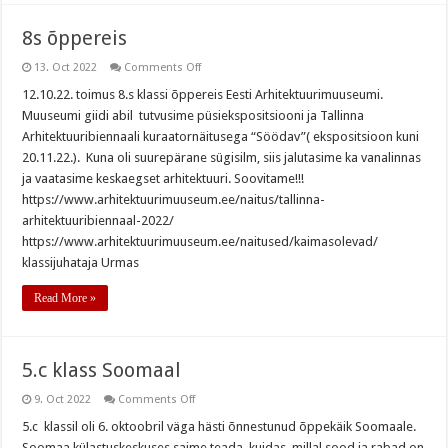
8s õppereis
on
13. Oct 2022
Comments Off
8s
õppereis
12.10.22. toimus 8.s klassi õppereis Eesti Arhitektuurimuuseumi.
Muuseumi giidi abil tutvusime püsiekspositsiooni ja Tallinna
Arhitektuuribiennaali kuraatornäitusega “Söödav”( ekspositsioon kuni
20.11.22.). Kuna oli suurepärane sügisilm, siis jalutasime ka vanalinnas
ja vaatasime keskaegset arhitektuuri. Soovitame!!!
https://www.arhitektuurimuuseum.ee/naitus/tallinna-
arhitektuuribiennaal-2022/
https://www.arhitektuurimuuseum.ee/naitused/kaimasolevad/
klassijuhataja Urmas
Read More »
5.c klass Soomaal
on
9. Oct 2022
Comments Off
5.c
klass
5.c klassil oli 6. oktoobril väga hästi õnnestunud õppekäik Soomaale.
Soomaal
Soomaa külastuskeskuses saime teada, kuidas, millal sood ja rabad on