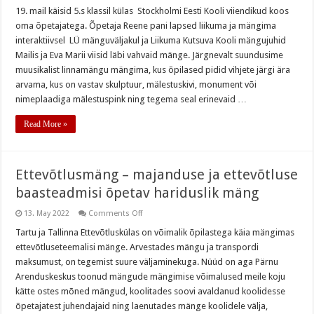
Külas
Stockholmi
19. mail käisid 5.s klassil külas Stockholmi Eesti Kooli viiendikud koos
Eesti
oma õpetajatega. Õpetaja Reene pani lapsed liikuma ja mängima
Kooli
viiendikud
interaktiivsel LÜ mänguväljakul ja Liikuma Kutsuva Kooli mängujuhid
Mailis ja Eva Marii viisid läbi vahvaid mänge. Järgnevalt suundusime
muusikalist linnamängu mängima, kus õpilased pidid vihjete järgi ära
arvama, kus on vastav skulptuur, mälestuskivi, monument või
nimeplaadiga mälestuspink ning tegema seal erinevaid …
Read More »
Ettevõtlusmäng – majanduse ja ettevõtluse
baasteadmisi õpetav hariduslik mäng
on
13. May 2022
Comments Off
Ettevõtlusmäng
–
Tartu ja Tallinna Ettevõtluskülas on võimalik õpilastega käia mängimas
majanduse
ettevõtluseteemalisi mänge. Arvestades mängu ja transpordi
ja
ettevõtluse
maksumust, on tegemist suure väljaminekuga. Nüüd on aga Pärnu
baasteadmisi
Arenduskeskus toonud mängude mängimise võimalused meile koju
õpetav
hariduslik
kätte ostes mõned mängud, koolitades soovi avaldanud koolidesse
mäng
õpetajatest juhendajaid ning laenutades mänge koolidele välja,