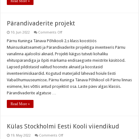
Read More »
Pärandivaderite projekt
on
10. Jun 2022
Comments Off
Pärandivaderite
projekt
Pärnu Kuninga Tänava Põhikooli 2.s klass koostöös
Muinsuskaitseameti ja Pärandivaderite projektiga inventeeris Pärnu
vanalinna ajaloolisi aknaid. Projekti käigus tutvuti kohaliku
ehituspärandiga ja õpiti märkama endisaegsete meistrite käsitööd.
Lapsed pildistasid valitud hoonete aknaid ja koostasid
inventeerimiskaardid. Kogutud materjalid lähevad hoiule Eesti
Vabaõhumuuseumisse. Pärnu Kuninga Tänava Põhikool oli Pärnu linnas
esimene, kes võttis antud projektist osa. Laste päev algas klassis.
Pärandivaderite algatuse …
Read More »
Külas Stockholmi Eesti Kooli viiendikud
on
19. May 2022
Comments Off