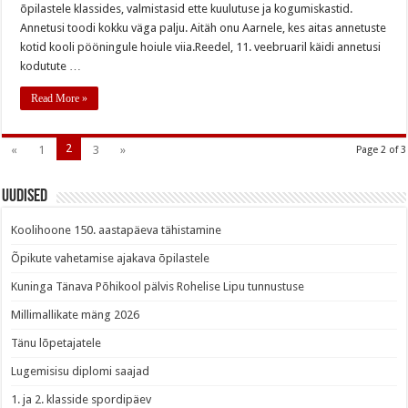
õpilastele klassides, valmistasid ette kuulutuse ja kogumiskastid.
Annetusi toodi kokku väga palju. Aitäh onu Aarnele, kes aitas annetuste
kotid kooli pööningule hoiule viia.Reedel, 11. veebruaril käidi annetusi
kodutute …
Read More »
2
«
1
3
»
Page 2 of 3
Uudised
Koolihoone 150. aastapäeva tähistamine
Õpikute vahetamise ajakava õpilastele
Kuninga Tänava Põhikool pälvis Rohelise Lipu tunnustuse
Millimallikate mäng 2026
Tänu lõpetajatele
Lugemisisu diplomi saajad
1. ja 2. klasside spordipäev