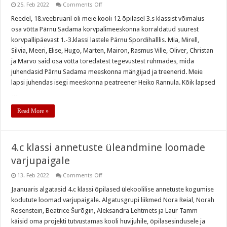
on
25. Feb 2022
Comments Off
3.s
kl
Reedel, 18.veebruaril oli meie kooli 12 õpilasel 3.s klassist võimalus
korvallipäeval
osa võtta Pärnu Sadama korvpalimeeskonna korraldatud suurest
korvpallipäevast 1.-3.klassi lastele Pärnu Spordihalllis. Mia, Mirell,
Silvia, Meeri, Elise, Hugo, Marten, Mairon, Rasmus Ville, Oliver, Christan
ja Marvo said osa võtta toredatest tegevustest rühmades, mida
juhendasid Pärnu Sadama meeskonna mängijad ja treenerid. Meie
lapsi juhendas isegi meeskonna peatreener Heiko Rannula. Kõik lapsed
…
Read More »
4.c klassi annetuste üleandmine loomade
varjupaigale
on
13. Feb 2022
Comments Off
4.c
klassi
Jaanuaris algatasid 4.c klassi õpilased ülekoolilise annetuste kogumise
annetuste
kodutute loomad varjupaigale. Algatusgrupi liikmed Nora Reial, Norah
üleandmine
loomade
Rosenstein, Beatrice Šurõgin, Aleksandra Lehtmets ja Laur Tamm
varjupaigale
käisid oma projekti tutvustamas kooli huvijuhile, õpilasesindusele ja