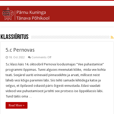
klassiüritus
5.c Pernovas
on
18. Oct 2022
Comments Off
5.c
Pernovas
5.c klass käis 14. oktoobril Pernova loodusmajas “Vee puhastamise”
programmi õppimas. Tunni alguses meenutati kõike, mida vee kohta
teati. Seejärel uuriti erinevaid pinnasekihte ja arvati, millisest neist
läheb vesi kõige paremini läbi. Siis tehti samade kihtidega katse ja
selgus, et õpilased oskasid päris õigesti ennustada. Edasi vaadati
videod vee puhastamisest ja tehti see protsess ise õppeklassis läbi.
Tund täitis oma …
Read More »