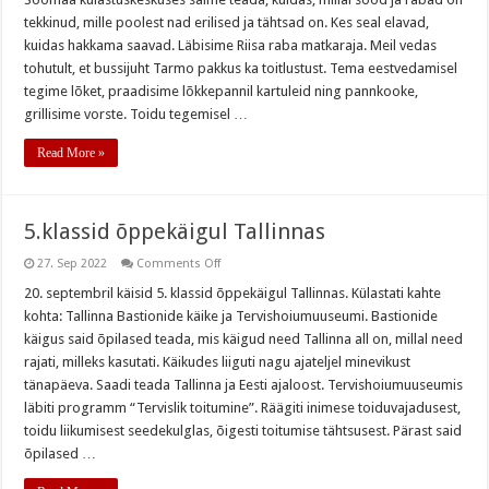
tekkinud, mille poolest nad erilised ja tähtsad on. Kes seal elavad,
kuidas hakkama saavad. Läbisime Riisa raba matkaraja. Meil vedas
tohutult, et bussijuht Tarmo pakkus ka toitlustust. Tema eestvedamisel
tegime lõket, praadisime lõkkepannil kartuleid ning pannkooke,
grillisime vorste. Toidu tegemisel …
Read More »
5.klassid õppekäigul Tallinnas
on
27. Sep 2022
Comments Off
5.klassid
õppekäigul
20. septembril käisid 5. klassid õppekäigul Tallinnas. Külastati kahte
Tallinnas
kohta: Tallinna Bastionide käike ja Tervishoiumuuseumi. Bastionide
käigus said õpilased teada, mis käigud need Tallinna all on, millal need
rajati, milleks kasutati. Käikudes liiguti nagu ajateljel minevikust
tänapäeva. Saadi teada Tallinna ja Eesti ajaloost. Tervishoiumuuseumis
läbiti programm “Tervislik toitumine”. Räägiti inimese toiduvajadusest,
toidu liikumisest seedekulglas, õigesti toitumise tähtsusest. Pärast said
õpilased …