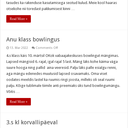
tasudes ka rakenduse kasutamisega seotud kulud. Meie kool haaras
otsekohe nii toredast pakkumisest kinni …
Read More »
Anu klass bowlingus
on
13. Mar 2022
Comments Off
Anu
klass
4.s klass käis 10. märtsil OKok vabaajakeskuses bowlingut mängimas.
bowlingus
Lapsed mängisid 6. rajal, igal rajal 5 last. Mäng läks kohe käima väga
suure hooga ning pallid aina veeresid. Palju läks palle esialgu renni,
aga mängu edenedes muutusid lapsed osavamaks. Oma viset
oodates meeldis lastel ka ruumis ringi joosta, milleks oli seal ruumi
palju. Kõige tublimale tiimile anti preemiaks üks tund bowlingumängu.
Võitis …
Read More »
3.s kl korvallipäeval