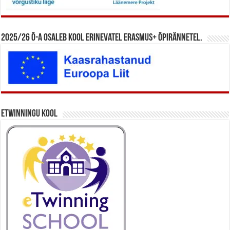
2025/26 õ-a osaleb kool erinevatel Erasmus+ õpirännetel.
eTwinningu kool