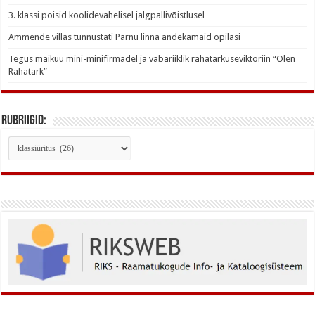
3. klassi poisid koolidevahelisel jalgpallivõistlusel
Ammende villas tunnustati Pärnu linna andekamaid õpilasi
Tegus maikuu mini-minifirmadel ja vabariiklik rahatarkuseviktoriin “Olen
Rahatark”
Rubriigid:
Rubriigid: