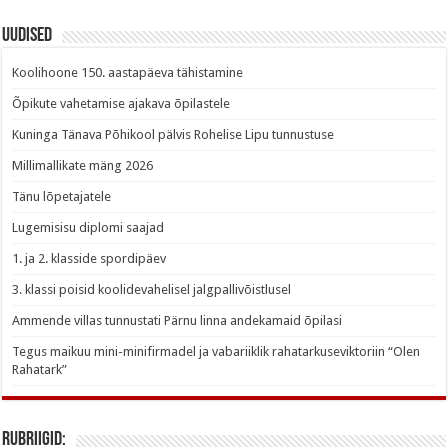
Uudised
Koolihoone 150. aastapäeva tähistamine
Õpikute vahetamise ajakava õpilastele
Kuninga Tänava Põhikool pälvis Rohelise Lipu tunnustuse
Millimallikate mäng 2026
Tänu lõpetajatele
Lugemisisu diplomi saajad
1. ja 2. klasside spordipäev
3. klassi poisid koolidevahelisel jalgpallivõistlusel
Ammende villas tunnustati Pärnu linna andekamaid õpilasi
Tegus maikuu mini-minifirmadel ja vabariiklik rahatarkuseviktoriin “Olen
Rahatark”
Rubriigid: