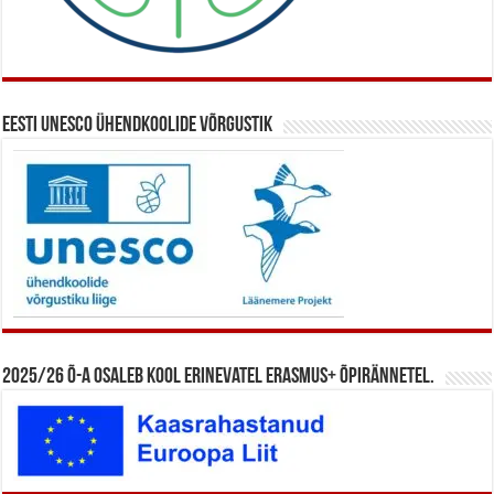
Eesti UNESCO ühendkoolide võrgustik
2025/26 õ-a osaleb kool erinevatel Erasmus+ õpirännetel.