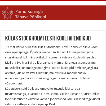
Külas Stockholmi Eesti Kooli viiendikud
19. mail käisid 5.s klassil külas Stockholmi Eesti Kooli viiendikud koos
oma õpetajatega. Õpetaja Reene pani lapsed liikuma ja mängima
interaktiivsel LÜ mänguväljakul ja Liikuma Kutsuva Kooli mängujuhid
Mailis ja Eva Marii viisid läbi vahvaid mänge. Järgnevalt suundusime
muusikalist linnamängu mängima, kus õpilased pidid vihjete järgi ära
arvama, kus on vastav skulptuur, mälestuskivi, monument või
nimeplaadiga mälestuspink ning tegema seal erinevaid fotosid
võistkonnast.
Lõpetuseks said õpilased omavahel tutvuda läbi toreda
tutvumismängu ja kasutada loovust muusikalise ülesande juures, mille
lõpptulemusena valmisid vahvad joonistused. Muusikalised tegevused
valmistas ette ja viis läbi õpetaja Reet.