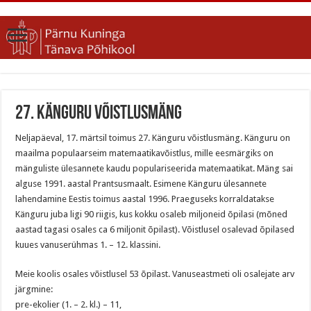
27. Känguru võistlusmäng
Neljapäeval, 17. märtsil toimus 27. Känguru võistlusmäng. Känguru on
maailma populaarseim matemaatikavõistlus, mille eesmärgiks on
mänguliste ülesannete kaudu populariseerida matemaatikat. Mäng sai
alguse 1991. aastal Prantsusmaalt. Esimene Känguru ülesannete
lahendamine Eestis toimus aastal 1996. Praeguseks korraldatakse
Känguru juba ligi 90 riigis, kus kokku osaleb miljoneid õpilasi (mõned
aastad tagasi osales ca 6 miljonit õpilast). Võistlusel osalevad õpilased
kuues vanuserühmas 1. – 12. klassini.
Meie koolis osales võistlusel 53 õpilast. Vanuseastmeti oli osalejate arv
järgmine:
pre-ekolier (1. – 2. kl.) – 11,