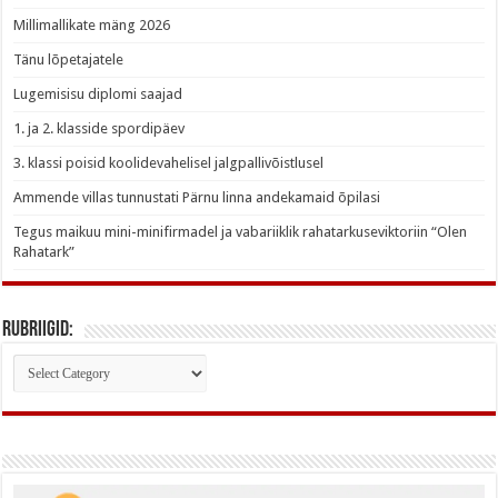
Millimallikate mäng 2026
Tänu lõpetajatele
Lugemisisu diplomi saajad
1. ja 2. klasside spordipäev
3. klassi poisid koolidevahelisel jalgpallivõistlusel
Ammende villas tunnustati Pärnu linna andekamaid õpilasi
Tegus maikuu mini-minifirmadel ja vabariiklik rahatarkuseviktoriin “Olen
Rahatark”
Rubriigid:
Rubriigid: