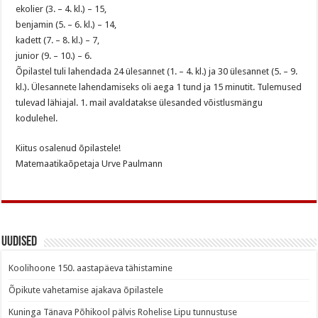
ekolier (3. – 4. kl.) – 15,
benjamin (5. – 6. kl.) – 14,
kadett (7. – 8. kl.) – 7,
junior (9. – 10.) – 6.
Õpilastel tuli lahendada 24 ülesannet (1. – 4. kl.) ja 30 ülesannet (5. – 9.
kl.). Ülesannete lahendamiseks oli aega 1 tund ja 15 minutit. Tulemused
tulevad lähiajal. 1. mail avaldatakse ülesanded võistlusmängu
kodulehel.
Kiitus osalenud õpilastele!
Matemaatikaõpetaja Urve Paulmann
Uudised
Koolihoone 150. aastapäeva tähistamine
Õpikute vahetamise ajakava õpilastele
Kuninga Tänava Põhikool pälvis Rohelise Lipu tunnustuse