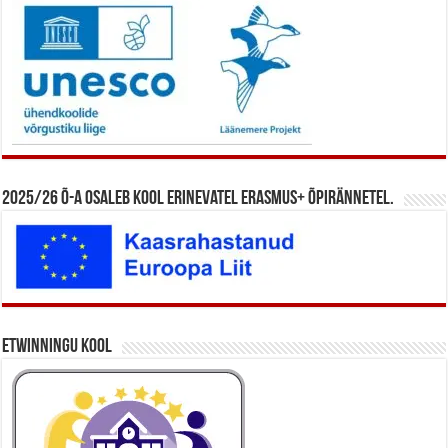
2025/26 õ-a osaleb kool erinevatel Erasmus+ õpirännetel.
eTwinningu kool