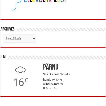
Archives
Archives
Ilm
Pärnu
Scattered Clouds
16
C
humidity: 84%
wind: 5km/h W
H 16 • L 16