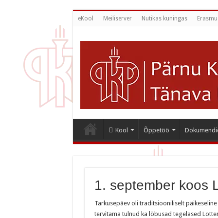
eKool
Meiliserver
Nutikas kuningas
Erasmu
Kool
Õppetöö
Dokumendi
1. september koos L
Tarkusepäev oli traditsiooniliselt päikeseline
tervitama tulnud ka lõbusad tegelased Lotte