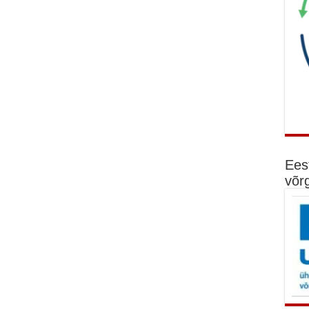
Ees
võr