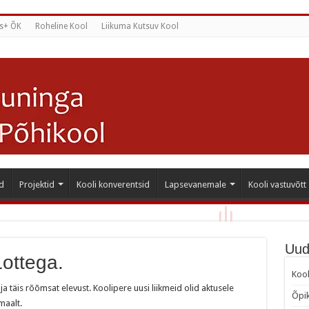
s+ ÕK
Roheline Kool
Liikuma Kutsuv Kool
d
Projektid
Kooli konverentsid
Lapsevanemale
Kooli vastuvõtt
Uud
ottega.
Kool
 ja täis rõõmsat elevust. Koolipere uusi liikmeid olid aktusele
Õpik
maalt.