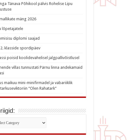
nga Tänava Põhikool pälvis Rohelise Lipu
ustuse
imallikate mäng 2026
 lõpetajatele
misisu diplomi saajad
a 2. klasside spordipäev
lassi poisid koolidevahelisel jalgpallivõistlusel
nde villas tunnustati Pärnu linna andekamaid
asi
s maikuu mini-minifirmadel ja vabariiklik
tarkuseviktoriin “Olen Rahatark”
iigid:
iigid: