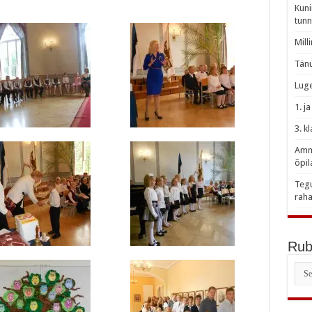
Kuni
tunn
Mill
Tänu
Luge
1. j
3. k
Amme
õpil
Tegu
raha
Rubr
Rubr