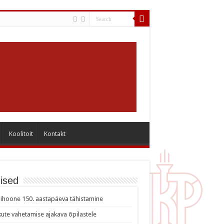
Koolitoit
Kontakt
ised
ihoone 150. aastapäeva tähistamine
ute vahetamise ajakava õpilastele