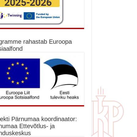
gramme rahastab Euroopa
siaalfond
jekti Pärnumaa koordinaator:
numaa Ettevõtlus- ja
nduskeskus