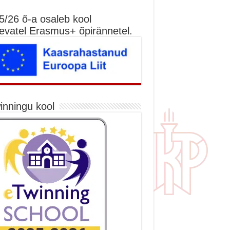
5/26 õ-a osaleb kool
nevatel Erasmus+ õpirännetel.
inningu kool