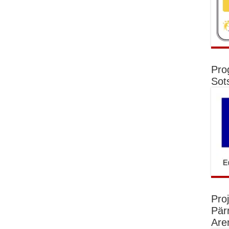
Pro
Sot
Pro
Pär
Are