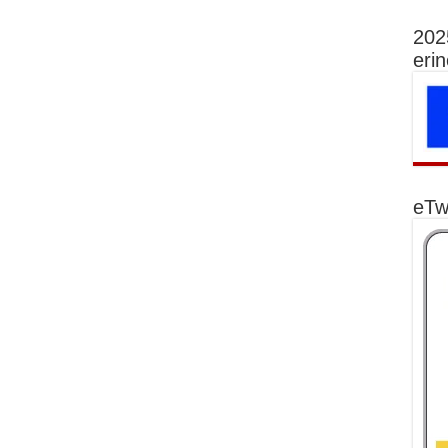
202
eri
eTw