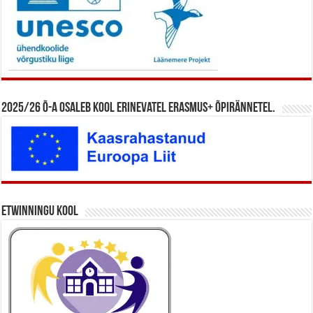
2025/26 õ-a osaleb kool erinevatel Erasmus+ õpirännetel.
eTwinningu kool