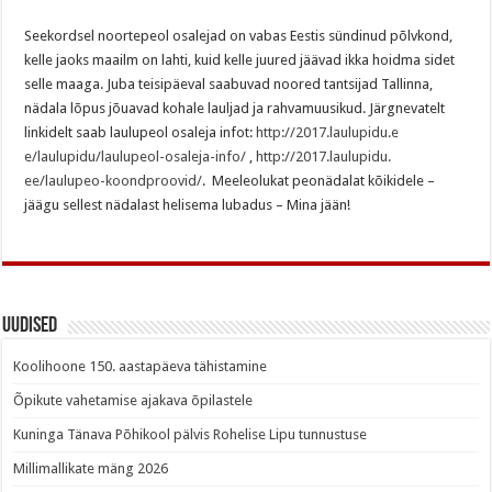
Seekordsel noortepeol osalejad on vabas Eestis sündinud põlvkond,
kelle jaoks maailm on lahti, kuid kelle juured jäävad ikka hoidma sidet
selle maaga. Juba teisipäeval saabuvad noored tantsijad Tallinna,
nädala lõpus jõuavad kohale lauljad ja rahvamuusikud. Järgnevatelt
linkidelt saab laulupeol osaleja infot:
http://2017.laulupidu.e
e/laulupidu/laulupeol-osaleja-
info/
,
http://2017.laulupidu.
ee/laulupeo-koondproovid/
.
Meeleolukat peonädalat kõikidele –
jäägu sellest nädalast helisema lubadus – Mina jään!
Uudised
Koolihoone 150. aastapäeva tähistamine
Õpikute vahetamise ajakava õpilastele
Kuninga Tänava Põhikool pälvis Rohelise Lipu tunnustuse
Millimallikate mäng 2026