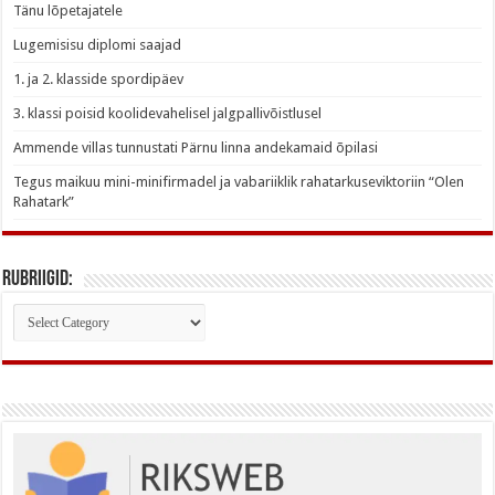
Tänu lõpetajatele
Lugemisisu diplomi saajad
1. ja 2. klasside spordipäev
3. klassi poisid koolidevahelisel jalgpallivõistlusel
Ammende villas tunnustati Pärnu linna andekamaid õpilasi
Tegus maikuu mini-minifirmadel ja vabariiklik rahatarkuseviktoriin “Olen
Rahatark”
Rubriigid:
Rubriigid: