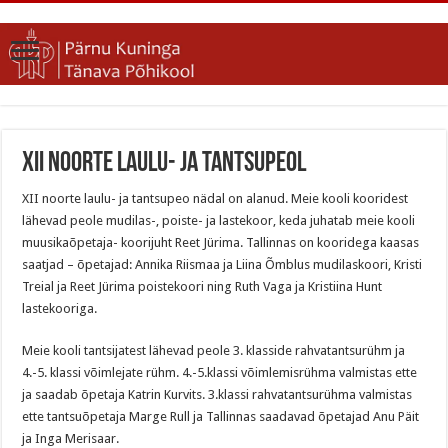
XII noorte laulu- ja tantsupeol
XII noorte laulu- ja tantsupeo nädal on alanud. Meie kooli kooridest
lähevad peole mudilas-, poiste- ja lastekoor, keda juhatab meie kooli
muusikaõpetaja- koorijuht Reet Jürima. Tallinnas on kooridega kaasas
saatjad – õpetajad: Annika Riismaa ja Liina Õmblus mudilaskoori, Kristi
Treial ja Reet Jürima poistekoori ning Ruth Vaga ja Kristiina Hunt
lastekooriga.
Meie kooli tantsijatest lähevad peole 3. klasside rahvatantsurühm ja
4.-5. klassi võimlejate rühm. 4.-5.klassi võimlemisrühma valmistas ette
ja saadab õpetaja Katrin Kurvits. 3.klassi rahvatantsurühma valmistas
ette tantsuõpetaja Marge Rull ja Tallinnas saadavad õpetajad Anu Päit
ja Inga Merisaar.