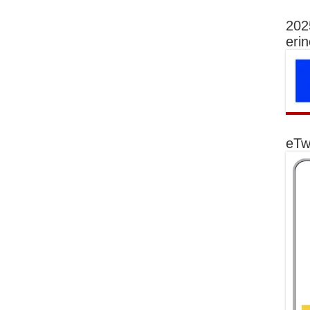
202
eri
eTw