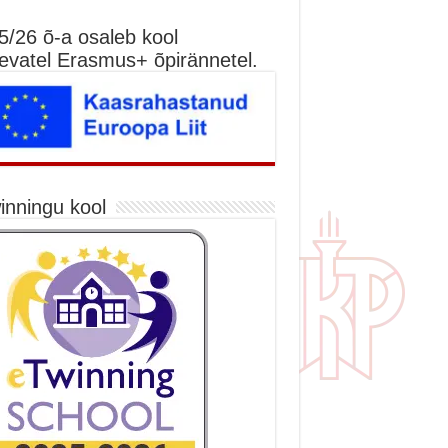
5/26 õ-a osaleb kool
nevatel Erasmus+ õpirännetel.
inningu kool