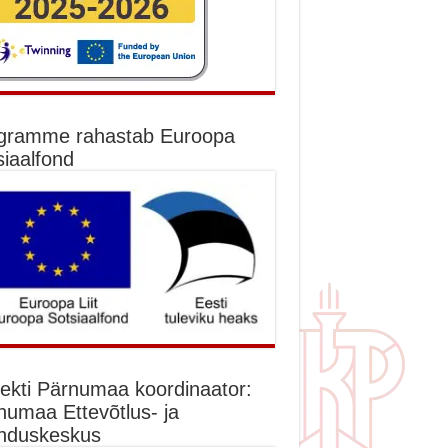
gramme rahastab Euroopa
siaalfond
jekti Pärnumaa koordinaator:
numaa Ettevõtlus- ja
nduskeskus