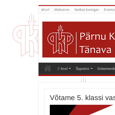
eKool
Meiliserver
Nutikas kuningas
Erasmu
Kool
Õppetöö
Dokumendi
Võtame 5. klassi v