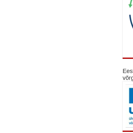
Ees
võr