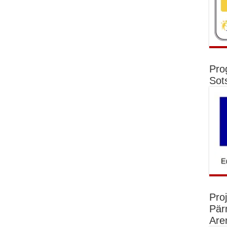
Pro
Sot
Pro
Pär
Are