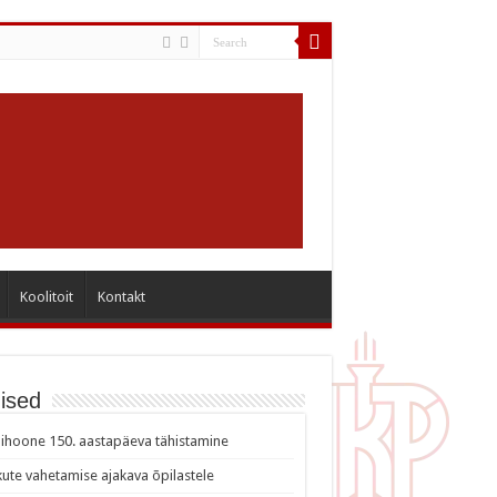
Koolitoit
Kontakt
ised
ihoone 150. aastapäeva tähistamine
ute vahetamise ajakava õpilastele