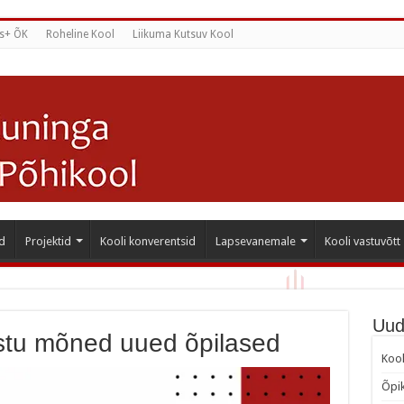
s+ ÕK
Roheline Kool
Liikuma Kutsuv Kool
d
Projektid
Kooli konverentsid
Lapsevanemale
Kooli vastuvõtt
Uud
astu mõned uued õpilased
Kool
Õpik