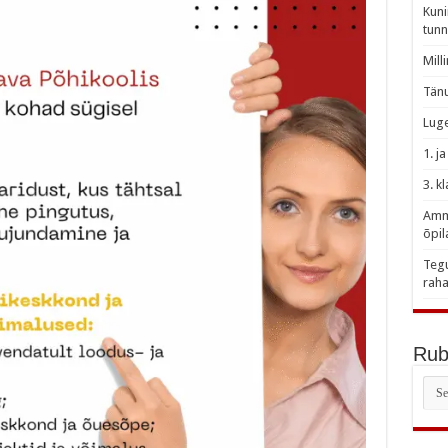
Kuni
tunn
Mill
Tänu
Luge
1. j
3. k
Amme
õpil
Tegu
raha
Rubr
Rubr