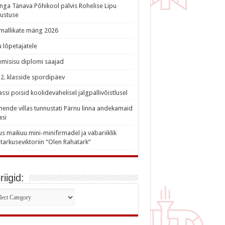
nga Tänava Põhikool pälvis Rohelise Lipu
ustuse
imallikate mäng 2026
 lõpetajatele
misisu diplomi saajad
a 2. klasside spordipäev
lassi poisid koolidevahelisel jalgpallivõistlusel
nde villas tunnustati Pärnu linna andekamaid
asi
s maikuu mini-minifirmadel ja vabariiklik
tarkuseviktoriin “Olen Rahatark”
iigid:
iigid: