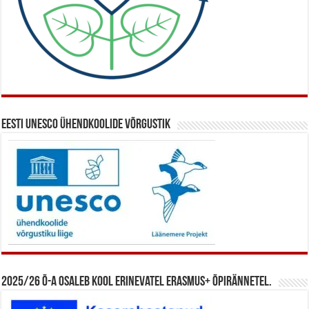
Eesti UNESCO ühendkoolide võrgustik
2025/26 õ-a osaleb kool erinevatel Erasmus+ õpirännetel.