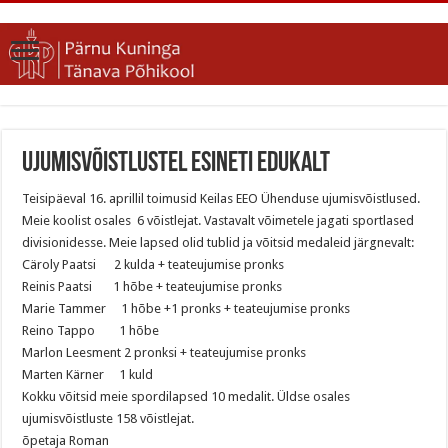
Ujumisvõistlustel esineti edukalt
Teisipäeval 16. aprillil toimusid Keilas EEO Ühenduse ujumisvõistlused.
Meie koolist osales 6 võistlejat. Vastavalt võimetele jagati sportlased
divisionidesse. Meie lapsed olid tublid ja võitsid medaleid järgnevalt:
Cäroly Paatsi 2 kulda + teateujumise pronks
Reinis Paatsi 1 hõbe + teateujumise pronks
Marie Tammer 1 hõbe +1 pronks + teateujumise pronks
Reino Tappo 1 hõbe
Marlon Leesment 2 pronksi + teateujumise pronks
Marten Kärner 1 kuld
Kokku võitsid meie spordilapsed 10 medalit. Üldse osales
ujumisvõistluste 158 võistlejat.
õpetaja Roman