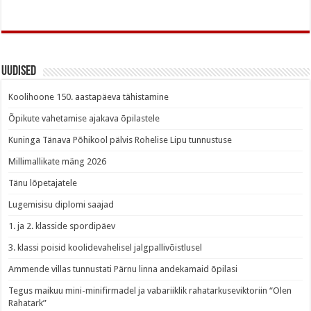
Uudised
Koolihoone 150. aastapäeva tähistamine
Õpikute vahetamise ajakava õpilastele
Kuninga Tänava Põhikool pälvis Rohelise Lipu tunnustuse
Millimallikate mäng 2026
Tänu lõpetajatele
Lugemisisu diplomi saajad
1. ja 2. klasside spordipäev
3. klassi poisid koolidevahelisel jalgpallivõistlusel
Ammende villas tunnustati Pärnu linna andekamaid õpilasi
Tegus maikuu mini-minifirmadel ja vabariiklik rahatarkuseviktoriin “Olen
Rahatark”