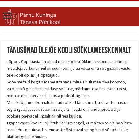
Tänusõnad Ülejõe kooli sööklameeskonnalt
Lõppev õppeaasta on olnud meie kooli sööklameeskonnale eriline ja
meeldejääv, kuna meil oli suur rõõm ja au võtta oma söögisaalis vastu
teie kooli õpilasi ja õpetajaid.
Soovime teid kogu südamest tänada mitte ainult meeldiva koostöö,
vaid eelkõige selle haruldase soojuse, märkamise ja heakskiidu eest,
mida te meile terve selle aasta jooksul jagasite.
Meie köögimeeskonnale tulnud rohked tänusõnad ja siiras tunnustus
tegid igapäevaselt südame soojaks – seda oli nendel pikkadel ja
töökate päevadel lihtsalt nii-nii hea kuulda.
Igapäevases koolielus juhtub kahjuks sageli, et maitsev toit ja hoolitsev
teenindus muutuvad iseenesestmõistetavaks ning head sõnad ei tule
alati kergelt üle huulte.