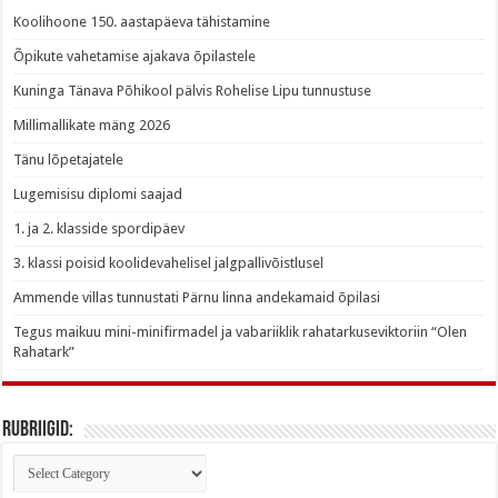
Koolihoone 150. aastapäeva tähistamine
Õpikute vahetamise ajakava õpilastele
Kuninga Tänava Põhikool pälvis Rohelise Lipu tunnustuse
Millimallikate mäng 2026
Tänu lõpetajatele
Lugemisisu diplomi saajad
1. ja 2. klasside spordipäev
3. klassi poisid koolidevahelisel jalgpallivõistlusel
Ammende villas tunnustati Pärnu linna andekamaid õpilasi
Tegus maikuu mini-minifirmadel ja vabariiklik rahatarkuseviktoriin “Olen
Rahatark”
Rubriigid:
Rubriigid: