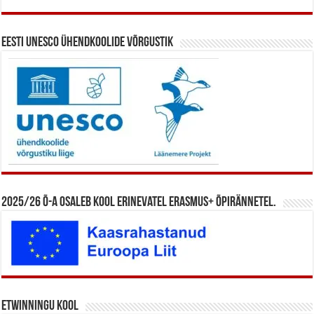
Eesti UNESCO ühendkoolide võrgustik
2025/26 õ-a osaleb kool erinevatel Erasmus+ õpirännetel.
eTwinningu kool