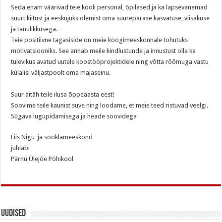
Seda enam väärivad teie kooli personal, õpilased ja ka lapsevanemad
suurt kiitust ja eeskujuks olemist oma suurepärase kasvatuse, viisakuse
ja tänulikkusega.
Teie positiivne tagasiside on meie köögimeeskonnale tohutuks
motivatsiooniks. See annab meile kindlustunde ja innustust olla ka
tulevikus avatud uutele koostööprojektidele ning võtta rõõmuga vastu
külalisi väljastpoolt oma majaseinu.
Suur aitäh teile ilusa õppeaasta eest!
Soovime teile kaunist suve ning loodame, et meie teed ristuvad veelgi.
Sügava lugupidamisega ja heade soovidega
Liis Nigu ja sööklameeskond
juhiabi
Pärnu Ülejõe Põhikool
Uudised