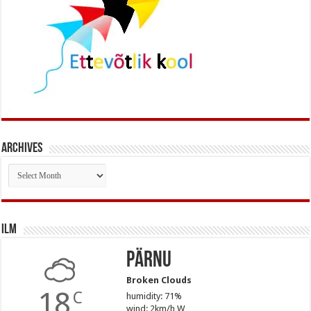
Archives
Archives
Ilm
Pärnu
Broken Clouds
18
C
humidity: 71%
wind: 2km/h W