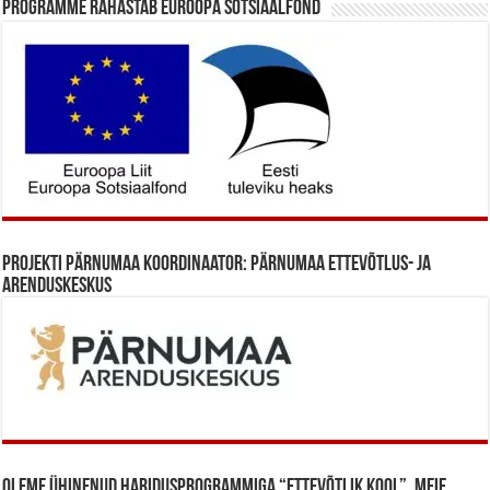
Programme rahastab Euroopa Sotsiaalfond
Projekti Pärnumaa koordinaator: Pärnumaa Ettevõtlus- ja
Arenduskeskus
Oleme ühinenud haridusprogrammiga “Ettevõtlik Kool”. Meie