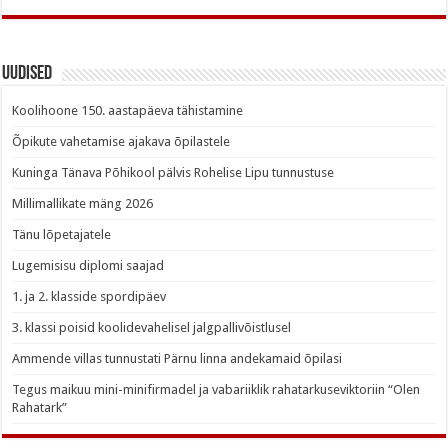
Uudised
Koolihoone 150. aastapäeva tähistamine
Õpikute vahetamise ajakava õpilastele
Kuninga Tänava Põhikool pälvis Rohelise Lipu tunnustuse
Millimallikate mäng 2026
Tänu lõpetajatele
Lugemisisu diplomi saajad
1. ja 2. klasside spordipäev
3. klassi poisid koolidevahelisel jalgpallivõistlusel
Ammende villas tunnustati Pärnu linna andekamaid õpilasi
Tegus maikuu mini-minifirmadel ja vabariiklik rahatarkuseviktoriin “Olen
Rahatark”