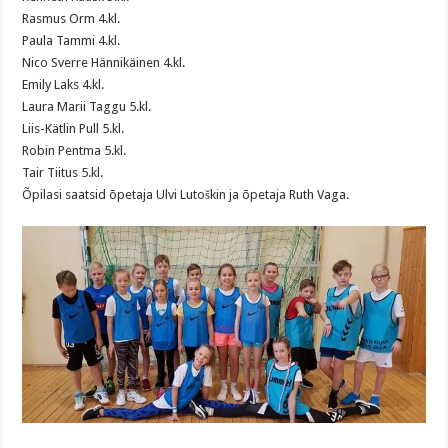
Rasmus Orm 4.kl.
Paula Tammi 4.kl.
Nico Sverre Hännikäinen 4.kl.
Emily Laks 4.kl.
Laura Marii Taggu 5.kl.
Liis-Kätlin Pull 5.kl.
Robin Pentma 5.kl.
Tair Tiitus 5.kl.
Õpilasi saatsid õpetaja Ulvi Lutoškin ja õpetaja Ruth Vaga.