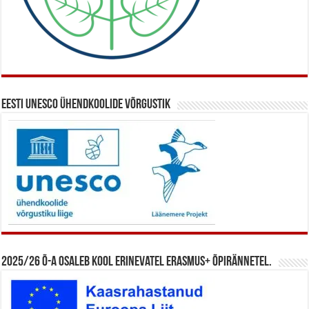
Eesti UNESCO ühendkoolide võrgustik
2025/26 õ-a osaleb kool erinevatel Erasmus+ õpirännetel.