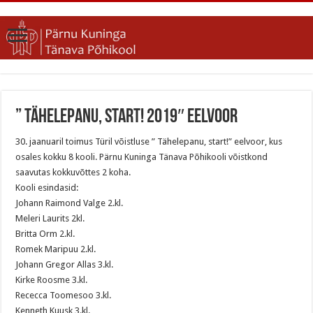
” Tähelepanu, start! 2019″ eelvoor
30. jaanuaril toimus Türil võistluse ” Tähelepanu, start!” eelvoor, kus
osales kokku 8 kooli. Pärnu Kuninga Tänava Põhikooli võistkond
saavutas kokkuvõttes 2 koha.
Kooli esindasid:
Johann Raimond Valge 2.kl.
Meleri Laurits 2kl.
Britta Orm 2.kl.
Romek Maripuu 2.kl.
Johann Gregor Allas 3.kl.
Kirke Roosme 3.kl.
Rececca Toomesoo 3.kl.
Kenneth Kuusk 3.kl.