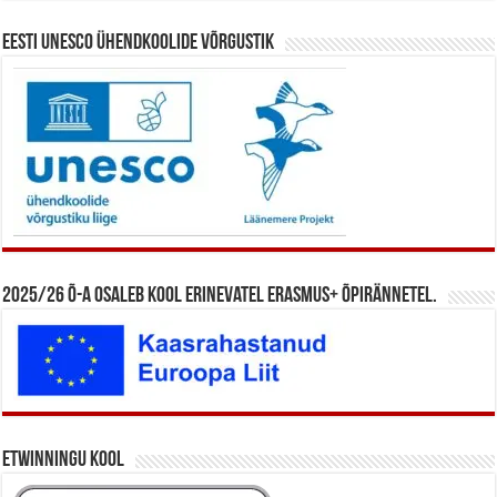
Eesti UNESCO ühendkoolide võrgustik
2025/26 õ-a osaleb kool erinevatel Erasmus+ õpirännetel.
eTwinningu kool