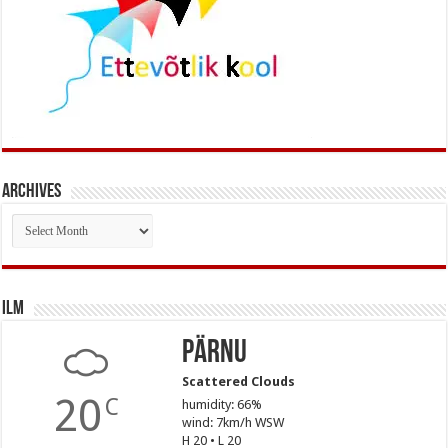
Archives
Archives
Ilm
Pärnu
Scattered Clouds
20
C
humidity: 66%
wind: 7km/h WSW
H 20 • L 20