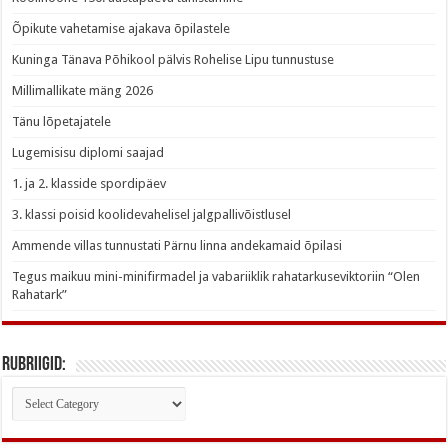
Õpikute vahetamise ajakava õpilastele
Kuninga Tänava Põhikool pälvis Rohelise Lipu tunnustuse
Millimallikate mäng 2026
Tänu lõpetajatele
Lugemisisu diplomi saajad
1. ja 2. klasside spordipäev
3. klassi poisid koolidevahelisel jalgpallivõistlusel
Ammende villas tunnustati Pärnu linna andekamaid õpilasi
Tegus maikuu mini-minifirmadel ja vabariiklik rahatarkuseviktoriin “Olen
Rahatark”
Rubriigid:
Rubriigid: