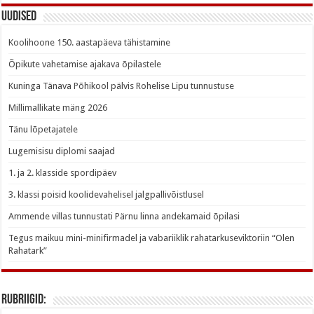
Uudised
Koolihoone 150. aastapäeva tähistamine
Õpikute vahetamise ajakava õpilastele
Kuninga Tänava Põhikool pälvis Rohelise Lipu tunnustuse
Millimallikate mäng 2026
Tänu lõpetajatele
Lugemisisu diplomi saajad
1. ja 2. klasside spordipäev
3. klassi poisid koolidevahelisel jalgpallivõistlusel
Ammende villas tunnustati Pärnu linna andekamaid õpilasi
Tegus maikuu mini-minifirmadel ja vabariiklik rahatarkuseviktoriin “Olen
Rahatark”
Rubriigid: