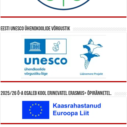
Eesti UNESCO ühendkoolide võrgustik
2025/26 õ-a osaleb kool erinevatel Erasmus+ õpirännetel.