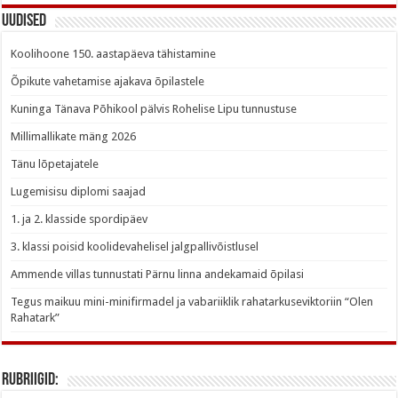
Uudised
Koolihoone 150. aastapäeva tähistamine
Õpikute vahetamise ajakava õpilastele
Kuninga Tänava Põhikool pälvis Rohelise Lipu tunnustuse
Millimallikate mäng 2026
Tänu lõpetajatele
Lugemisisu diplomi saajad
1. ja 2. klasside spordipäev
3. klassi poisid koolidevahelisel jalgpallivõistlusel
Ammende villas tunnustati Pärnu linna andekamaid õpilasi
Tegus maikuu mini-minifirmadel ja vabariiklik rahatarkuseviktoriin “Olen
Rahatark”
Rubriigid: