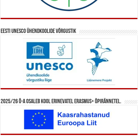
Eesti UNESCO ühendkoolide võrgustik
2025/26 õ-a osaleb kool erinevatel Erasmus+ õpirännetel.