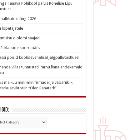
nga Tänava Põhikool pälvis Rohelise Lipu
ustuse
imallikate mäng 2026
 lõpetajatele
misisu diplomi saajad
a 2. klasside spordipäev
lassi poisid koolidevahelisel jalgpallivõistlusel
nde villas tunnustati Pärnu linna andekamaid
asi
s maikuu mini-minifirmadel ja vabariiklik
tarkuseviktoriin “Olen Rahatark”
igid:
iigid: