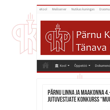
eKool
Meiliserver
Nutikas kuningas
Erasmu
Kool
Õppetöö
Dokumend
Pärnu linna ja maakonna 4.
JUTUVESTJATE KONKURSS “Mu