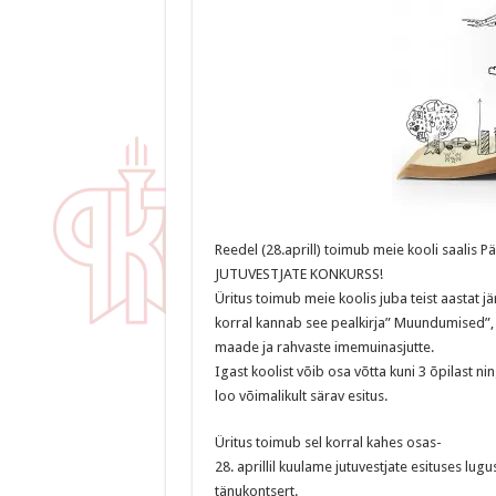
Reedel (28.aprill) toimub meie kooli saalis P
JUTUVESTJATE KONKURSS!
Üritus toimub meie koolis juba teist aastat jä
korral kannab see pealkirja” Muundumised”,
maade ja rahvaste imemuinasjutte.
Igast koolist võib osa võtta kuni 3 õpilast ni
loo
võimalikult särav esitus.
Üritus toimub sel korral kahes osas-
28. aprillil kuulame jutuvestjate esituses l
tänukontsert.