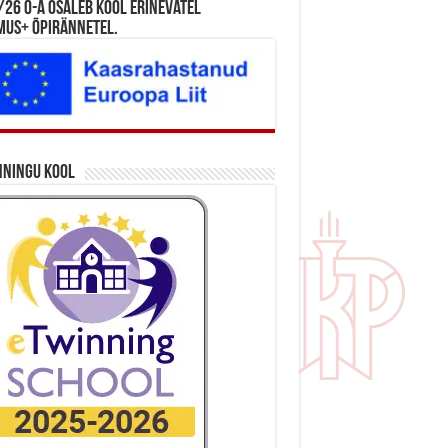
26 õ-a osaleb kool erinevatel
mus+ õpirännetel.
nningu kool