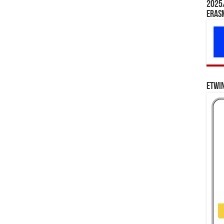
2025/
Eras
eTwi