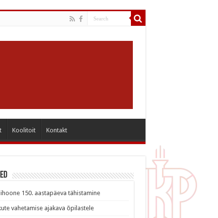
t
Koolitoit
Kontakt
sed
ihoone 150. aastapäeva tähistamine
ute vahetamise ajakava õpilastele