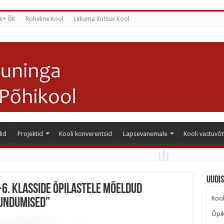
s+ ÕK
Roheline Kool
Liikuma Kutsuv Kool
id
Projektid
Kooli konverentsid
Lapsevanemale
Kooli vastuvõt
Uudi
-6. klasside õpilastele mõeldud
Kool
undumised”
Õpik