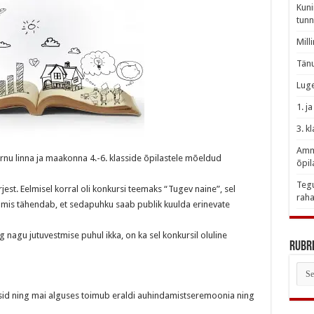
Kuni
tunn
Mill
Tänu
Luge
1. j
3. k
Amme
ärnu linna ja maakonna 4.-6. klasside õpilastele mõeldud
õpil
Tegu
rjest. Eelmisel korral oli konkursi teemaks “Tugev naine”, sel
raha
 mis tähendab, et sedapuhku saab publik kuulda erinevate
ng nagu jutuvestmise puhul ikka, on ka sel konkursil oluline
Rubri
Rubr
ugusid ning mai alguses toimub eraldi auhindamistseremoonia ning