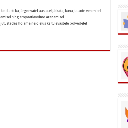
ndlasti ka järgnevatel aastatel jätkata, kuna juttude vestmisel
unemisel ning empaatiavõime arenemisel.
i jutustades hoiame neid elus ka tulevastele põlvedele!