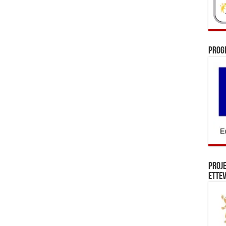
Prog
Proj
Ettev