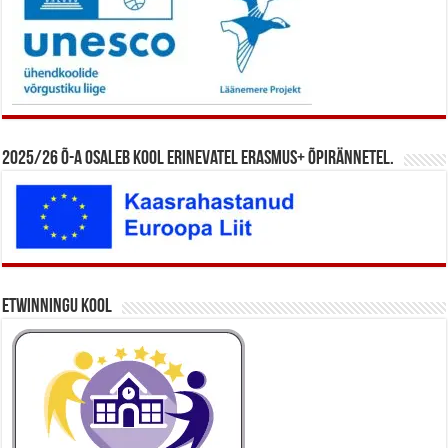
2025/26 õ-a osaleb kool erinevatel Erasmus+ õpirännetel.
eTwinningu kool