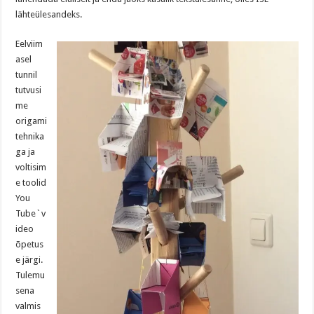
lähteülesandeks.
Eelviim
asel
tunnil
tutvusi
me
origami
tehnika
ga ja
voltisim
e toolid
You
Tube`v
ideo
õpetus
e järgi.
Tulemu
sena
valmis