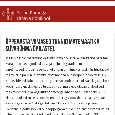
Õppeaasta viimased tunnid matemaatika
süvarühma õpilastel
Maikuu tunnid matemaatika süvarühma õpilastel ei olnud tavapärased.
Kuna õppeaasta jooksul oli vaja palju pingutada – mitmed
aineüritused, siis viimasel kuul olid tunnid mitmekesised, täis huvitavaid
tegevusi ja palju nuputamist. Võtsime osa õuesõppe tundidest, kus 5. –
6. klassidel tuli lahendada integreeritud tööleht: üle oli vaja lugeda kõik
koolimaja aknad, meelde tuletada koolimaja ees olevad ajaloolised
mälestusmärgid ja kogutud andmetega lahendada ülesandeid. 7. – 8.
klassidel oli täitmiseks tööleht teemal “Liigu õppides”. Osalesin paar
aastat tagasi ühe 8. kl.- ga Tallinna Ülikooli ELU projektis ja see
ülesanne tundus sobivat õuesõppega ka nüüd. Töölehe eesmärgiks oli
lahendada eluliselt ja enda jaoks kasulik tekstülesanne, olles ISE