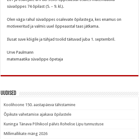
süvaõppes 74 õpilast (5. – 9. kl.).
Olen väga rahul süvaõppes osalevate õpilastega, kes enamus on
motiveeritud ja valmis uuel õppeaastal taas jätkama.
Ilusat suve kõigile ja tühjad toolid täituvad juba 1. septembril.
Urve Paulmann
matemaatika süvaõppe õpetaja
Uudised
Koolihoone 150. aastapäeva tähistamine
Õpikute vahetamise ajakava õpilastele
Kuninga Tänava Põhikool pälvis Rohelise Lipu tunnustuse
Millimallikate mäng 2026