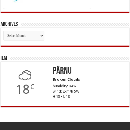
Archives
Archives
Ilm
Pärnu
Broken Clouds
18
C
humidity: 84%
wind: 2km/h SW
H 18 • L 18