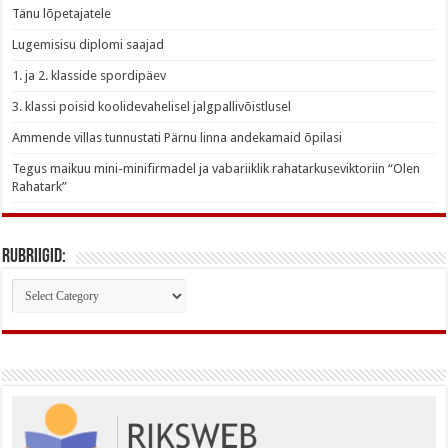
Tänu lõpetajatele
Lugemisisu diplomi saajad
1. ja 2. klasside spordipäev
3. klassi poisid koolidevahelisel jalgpallivõistlusel
Ammende villas tunnustati Pärnu linna andekamaid õpilasi
Tegus maikuu mini-minifirmadel ja vabariiklik rahatarkuseviktoriin “Olen
Rahatark”
Rubriigid:
Rubriigid: