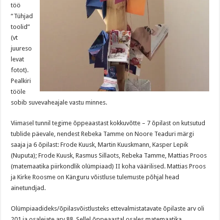
töö
“Tühjad
toolid”
(vt
juureso
levat
fotot).
Pealkiri
tööle
sobib suvevaheajale vastu minnes.
Viimasel tunnil tegime õppeaastast kokkuvõtte – 7 õpilast on kutsutud
tublide päevale, nendest Rebeka Tamme on Noore Teaduri märgi
saaja ja 6 õpilast: Frode Kuusk, Martin Kuuskmann, Kasper Lepik
(Nuputa); Frode Kuusk, Rasmus Sillaots, Rebeka Tamme, Mattias Proos
(matemaatika piirkondlik olümpiaad) II koha väärilised. Mattias Proos
ja Kirke Roosme on Känguru võistluse tulemuste põhjal head
ainetundjad.
Olümpiaadideks/õpilasvõistlusteks ettevalmistatavate õpilaste arv oli
201 ja osalejate arv 88. Sellel õppeaastal osales matemaatika