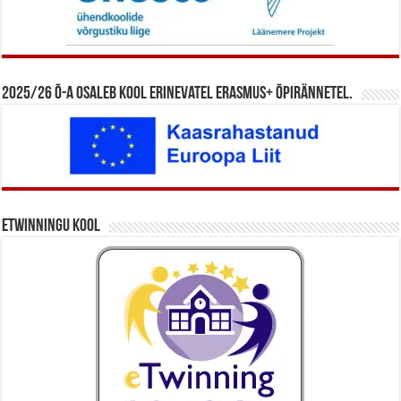
2025/26 õ-a osaleb kool erinevatel Erasmus+ õpirännetel.
eTwinningu kool