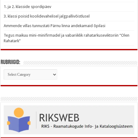
1. ja 2. klasside spordipäev
3. klassi poisid koolidevahelisel jalgpallivõistlusel
Ammende villas tunnustati Pärnu linna andekamaid õpilasi
Tegus maikuu mini-minifirmadel ja vabariiklik rahatarkuseviktoriin “Olen
Rahatark”
Rubriigid:
Rubriigid: