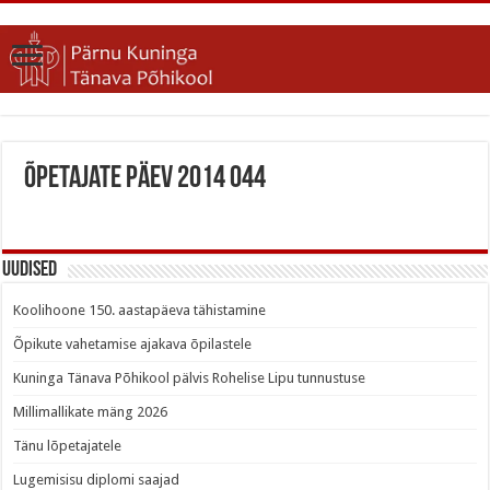
Õpetajate päev 2014 044
Uudised
Koolihoone 150. aastapäeva tähistamine
Õpikute vahetamise ajakava õpilastele
Kuninga Tänava Põhikool pälvis Rohelise Lipu tunnustuse
Millimallikate mäng 2026
Tänu lõpetajatele
Lugemisisu diplomi saajad