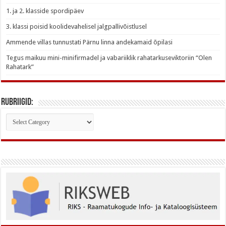
1. ja 2. klasside spordipäev
3. klassi poisid koolidevahelisel jalgpallivõistlusel
Ammende villas tunnustati Pärnu linna andekamaid õpilasi
Tegus maikuu mini-minifirmadel ja vabariiklik rahatarkuseviktoriin “Olen
Rahatark”
Rubriigid:
Rubriigid: