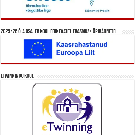
2025/26 õ-a osaleb kool erinevatel Erasmus+ õpirännetel.
eTwinningu kool