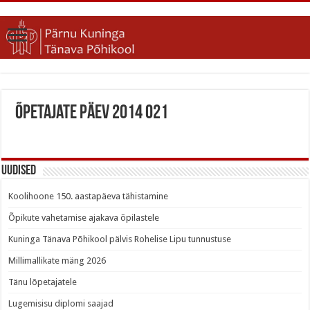
Õpetajate päev 2014 021
Uudised
Koolihoone 150. aastapäeva tähistamine
Õpikute vahetamise ajakava õpilastele
Kuninga Tänava Põhikool pälvis Rohelise Lipu tunnustuse
Millimallikate mäng 2026
Tänu lõpetajatele
Lugemisisu diplomi saajad