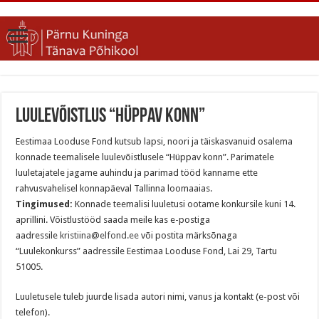
Luulevõistlus “Hüppav konn”
Eestimaa Looduse Fond kutsub lapsi, noori ja täiskasvanuid osalema
konnade teemalisele luulevõistlusele “Hüppav konn”. Parimatele
luuletajatele jagame auhindu ja parimad tööd kanname ette
rahvusvahelisel konnapäeval Tallinna loomaaias.
Tingimused:
Konnade teemalisi luuletusi ootame konkursile kuni 14.
aprillini. Võistlustööd saada meile kas e-postiga
aadressile
kristiina@elfond.ee
või postita märksõnaga
“Luulekonkurss” aadressile Eestimaa Looduse Fond, Lai 29, Tartu
51005.
Luuletusele tuleb juurde lisada autori nimi, vanus ja kontakt (e-post või
telefon).