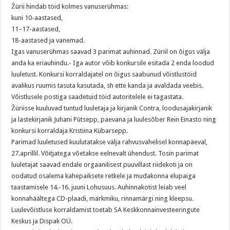
Žürii hindab töid kolmes vanuserühmas:
kuni 10-aastased,
11–17-aastased,
18-aastased ja vanemad.
Igas vanuserühmas saavad 3 parimat auhinnad. Züriil on õigus välja
anda ka eriauhindu.- Iga autor võib konkursile esitada 2 enda loodud
luuletust. Konkursi korraldajatel on õigus saabunud võistlustöid
avalikus ruumis tasuta kasutada, sh ette kanda ja avaldada veebis.
Võistlusele postiga saadetuid töid autoritelele ei tagastata.
Žüriisse kuuluvad tuntud luuletaja ja kirjanik Contra, loodusajakirjanik
ja lastekirjanik Juhani Pütsepp, paevana ja luulesõber Rein Einasto ning
konkursi korraldaja Kristiina Kübarsepp.
Parimad luuletused kuulutatakse välja rahvusvahelisel konnapäeval,
27.aprillil. Võitjatega võetakse eelnevalt ühendust. Tosin parimat
luuletajat saavad endale orgaanilisest puuvillast riidekoti ja on
oodatud osalema kahepaiksete retkele ja mudakonna elupaiga
taastamisele 14.-16. juuni Lohusuus. Auhinnakotist leiab veel
konnahäältega CD-plaadi, märkmiku, rinnamärgi ning kleepsu.
Luulevõistluse korraldamist toetab SA Keskkonnainvesteeringute
Keskus ja Dispak OÜ.