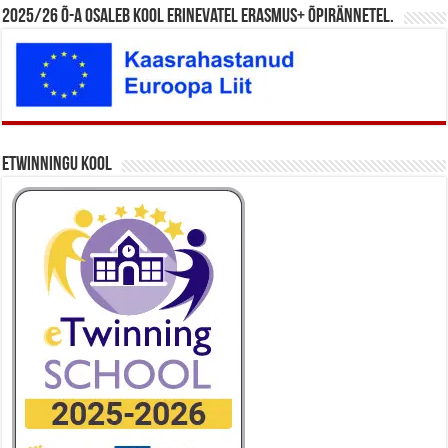
2025/26 õ-a osaleb kool erinevatel Erasmus+ õpirännetel.
eTwinningu kool