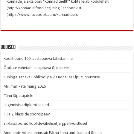
Konnade ja aktsiooni “Konnad teel(t)” kohta leiab kodulehelt
(
http://konnad.elfond.ee/
) ning Facebookist
(
https://www.facebook.com/konnadteel
).
Uudised
Koolihoone 150. aastapäeva tähistamine
Õpikute vahetamise ajakava õpilastele
Kuninga Tänava Põhikool pälvis Rohelise Lipu tunnustuse
Millimallikate mäng 2026
Tänu lõpetajatele
Lugemisisu diplomi saajad
1. ja 2. klasside spordipäev
3. klassi poisid koolidevahelisel jalgpallivõistlusel
Ammende villas tunnustati Pärnu linna andekamaid õpilasi