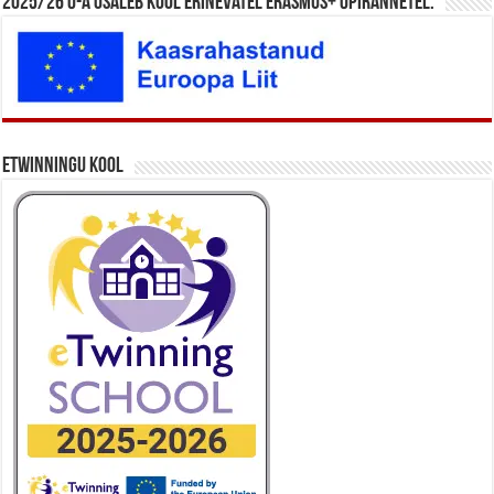
2025/26 õ-a osaleb kool erinevatel Erasmus+ õpirännetel.
eTwinningu kool