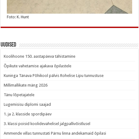
Foto: K. Hunt
Uudised
Koolihoone 150. aastapäeva tähistamine
Õpikute vahetamise ajakava õpilastele
Kuninga Tänava Põhikool pälvis Rohelise Lipu tunnustuse
Millimallikate mäng 2026
Tänu lõpetajatele
Lugemisisu diplomi saajad
1. ja 2. klasside spordipäev
3. klassi poisid koolidevahelisel jalgpallivõistlusel
Ammende villas tunnustati Pärnu linna andekamaid õpilasi