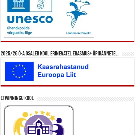
2025/26 õ-a osaleb kool erinevatel Erasmus+ õpirännetel.
eTwinningu kool