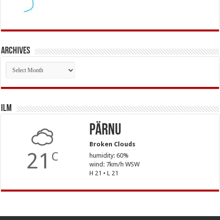
Archives
Archives
Ilm
Pärnu
Broken Clouds
21
C
humidity: 60%
wind: 7km/h WSW
H 21 • L 21