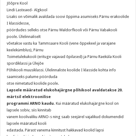
Jõõpre Kool
Lindi Lasteaed- Algkool
Lisaks on võimalik avaldada soovi õppima asumiseks Pärnu erakoolide
I klassidesse,
pöördudes selleks otse Pärnu Waldorfkooli või Pärnu Vabakooli
poole. Ülelinnaliselt
võetakse vastu ka Tammsaare Kooli (vene õppekeel ja varajane
keelekümblus), Pärnu
Toimetulekukooli (erituge vajavad õpilased) ja Pärnu Raeküla Kooli
spordiklassi ja Ülejõe
Põhikooli muusiklassi. Ülelinnaliste koolide I klasside kohta info
saamiseks palume pöörduda
otse nimetatud koolide poole.
Lapsele määratud elukohajärgne põhikool avaldatakse 20.
märtsil elektroonilise
programmi ARNO kaudu.
Kui määratud elukohajärgne kool on
lapsele sobiv, siis kinnitab
vanem koolivaliku ARNO-s ning saab seejärel vajalikud dokumendid
lapsele määratud kooli
edastada. Pärast vanema kinnitust hakkavad koolid lapsi