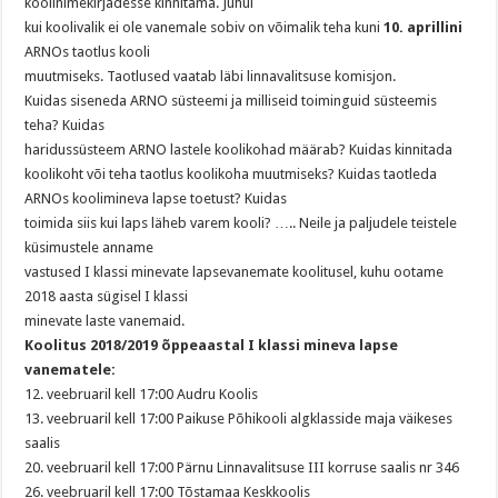
koolinimekirjadesse kinnitama. Juhul
kui koolivalik ei ole vanemale sobiv on võimalik teha kuni
10. aprillini
ARNOs taotlus kooli
muutmiseks. Taotlused vaatab läbi linnavalitsuse komisjon.
Kuidas siseneda ARNO süsteemi ja milliseid toiminguid süsteemis
teha? Kuidas
haridussüsteem ARNO lastele koolikohad määrab? Kuidas kinnitada
koolikoht või teha taotlus koolikoha muutmiseks? Kuidas taotleda
ARNOs koolimineva lapse toetust? Kuidas
toimida siis kui laps läheb varem kooli? ….. Neile ja paljudele teistele
küsimustele anname
vastused I klassi minevate lapsevanemate koolitusel, kuhu ootame
2018 aasta sügisel I klassi
minevate laste vanemaid.
Koolitus 2018/2019 õppeaastal I klassi mineva lapse
vanematele:
12. veebruaril kell 17:00 Audru Koolis
13. veebruaril kell 17:00 Paikuse Põhikooli algklasside maja väikeses
saalis
20. veebruaril kell 17:00 Pärnu Linnavalitsuse III korruse saalis nr 346
26. veebruaril kell 17:00 Tõstamaa Keskkoolis