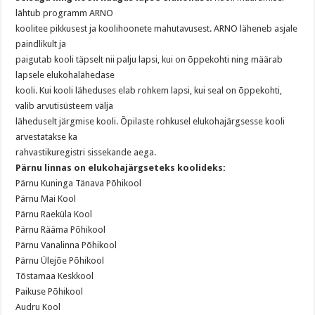
lähtub programm ARNO
koolitee pikkusest ja koolihoonete mahutavusest. ARNO läheneb asjale
paindlikult ja
paigutab kooli täpselt nii palju lapsi, kui on õppekohti ning määrab
lapsele elukohalähedase
kooli. Kui kooli läheduses elab rohkem lapsi, kui seal on õppekohti,
valib arvutisüsteem välja
läheduselt järgmise kooli. Õpilaste rohkusel elukohajärgsesse kooli
arvestatakse ka
rahvastikuregistri sissekande aega.
Pärnu linnas on elukohajärgseteks koolideks:
Pärnu Kuninga Tänava Põhikool
Pärnu Mai Kool
Pärnu Raeküla Kool
Pärnu Rääma Põhikool
Pärnu Vanalinna Põhikool
Pärnu Ülejõe Põhikool
Tõstamaa Keskkool
Paikuse Põhikool
Audru Kool