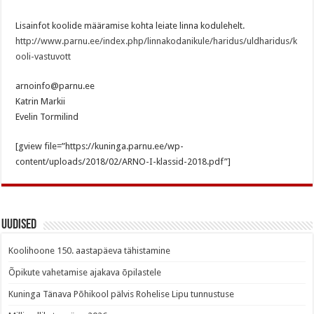
Lisainfot koolide määramise kohta leiate linna kodulehelt.
http://www.parnu.ee/index.php/linnakodanikule/haridus/uldharidus/k
ooli-vastuvott
arnoinfo@parnu.ee
Katrin Markii
Evelin Tormilind
[gview file=”https://kuninga.parnu.ee/wp-
content/uploads/2018/02/ARNO-I-klassid-2018.pdf”]
Uudised
Koolihoone 150. aastapäeva tähistamine
Õpikute vahetamise ajakava õpilastele
Kuninga Tänava Põhikool pälvis Rohelise Lipu tunnustuse