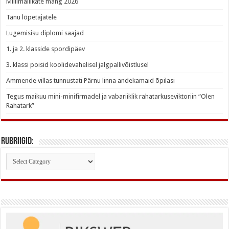
Millimallikate mäng 2026
Tänu lõpetajatele
Lugemisisu diplomi saajad
1. ja 2. klasside spordipäev
3. klassi poisid koolidevahelisel jalgpallivõistlusel
Ammende villas tunnustati Pärnu linna andekamaid õpilasi
Tegus maikuu mini-minifirmadel ja vabariiklik rahatarkuseviktoriin “Olen
Rahatark”
Rubriigid:
Rubriigid: