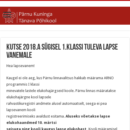
Kutse 2018.a sügisel 1.klassi tuleva lapse
vanemale
Hea lapsevanem!
Kaugel ei ole aeg, kus Pärnu linnavalitsus hakkab määrama ARNO
programmis I klassi
minevatele lastele elukohajärgseid koole. Pärnu linnas määratakse
elukohajärgne kool lapsele
rahvastikuregistri andmete alusel automaatselt, seega ei pea
lapsevanem kooli
registreerimiseks avaldust esitama.
Aluseks võetakse lapse
elukohaandmed 10. märtsi
seisuga ning kooli kaugus lapse elukohast.
Kooli määramisel