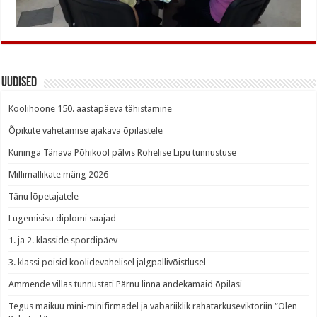
Uudised
Koolihoone 150. aastapäeva tähistamine
Õpikute vahetamise ajakava õpilastele
Kuninga Tänava Põhikool pälvis Rohelise Lipu tunnustuse
Millimallikate mäng 2026
Tänu lõpetajatele
Lugemisisu diplomi saajad
1. ja 2. klasside spordipäev
3. klassi poisid koolidevahelisel jalgpallivõistlusel
Ammende villas tunnustati Pärnu linna andekamaid õpilasi
Tegus maikuu mini-minifirmadel ja vabariiklik rahatarkuseviktoriin “Olen