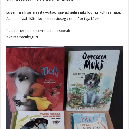
Suur tänu klassijuhatajatele koostöö eest.
Lugemisralli selle aasta võitjad saavad auhinnaks loomulikult raamatu.
Auhinna saab kätte koos tunnistusega oma õpetaja käest.
Ilusaid suviseid lugemiselamusi soovib
Ave raamatukogust