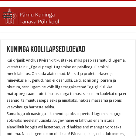
KUNINGA KOOLI LAPSED LOEVAD
Kui kirjanik Andrus Kivirähkilt küsitakse, miks peab raamatuid lugema,
vastab ta nii: „Ega ei peagi. Lugemine on privileeg, ülemkihi
meelelahutus. On seda alati olnud. Matsid ja proletaarlased ju
minevikus ei lugenud, nad ei osanudki. Leiti, et nii ongi parem ja
ohutum, sest lugemine võib liiga targaks teha! Tegigi. Kui ikka
matsipoeg raamatute taha lasti, ega temast siis enam kuulekat orja ei
saanud, ta muutus isepäiseks ja ninakaks, hakkas mässama ja ronis
väevõimuga härraste sekka.
Sama lugu oli naistega – ka nende jaoks ei peetud lugemist sugugi
sobivaks meelelahutuseks. Lugev naine ei tahtnud enam istuda
alandlikult köögis või lastetoas, vaid hakkas end mehega võrdseks
pidama. Nii et lugemine on ohtlik asi! Päris naljakas, et leidub inimesi,