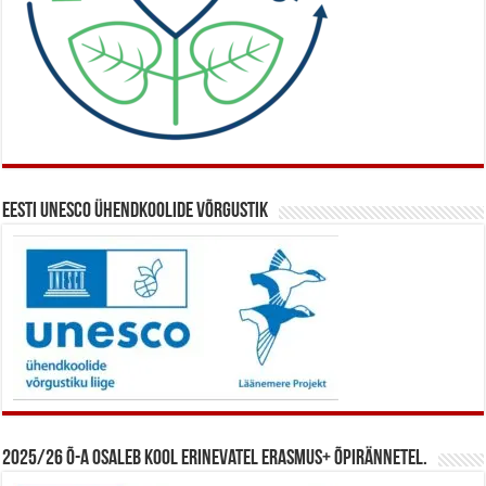
Eesti UNESCO ühendkoolide võrgustik
2025/26 õ-a osaleb kool erinevatel Erasmus+ õpirännetel.