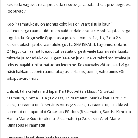
kes seda vägevat relva pruukida ei soovi ja vabatahtlikult privileegidest
loobuvad.“
Kooliraamatukogu on mõnus koht, kus on väärt sisu ja kauni
kujundusega raamatuid. Tuleb vaid endale oskustele sobiva pikkusega
lugu leida. Kogu selle õppeaasta jooksul toimus 1.c, 1.s, 2.c ja 2.s
klassi õpilaste jaoks raamatukogus LUGEMISRALLI. Lugemist ootasid
27 lugu. Kui raamat loetud, tuli vastata õigesti viiele küsimusele. Lisaks
tähtede ja sõnade kokku lugemisele on ju oluline ka teksti mõistmine ja
tekstist vajaliku informatsiooni leidmine. Kes vaevaks võtsid, said väga
hästi hakkama. Loeti raamatukogus ja klassis, tunnis, vahetunnis või
pikapäevarühmas.
Eriliselt tahaks kiita neid lapsi: Pärt Ruubel (2.s klass, 15 loetud
raamatut), Grethe Lulla (1.c klass, 14 raamatut), Maria-Liset Talts (1.c
klass, 13 raamatut) ja Kervin Mõttus (2.s klass, 12 raamatut). 1.s klassi
kiiremad rallitajad olid Grete-Liis Põldots (8 raamatut), Sandra Kahro ja
Hanna Marie Ruus (mõlemal 7 raamatut) ja 2.c klassis Anet-Marie
Künnapas (4 raamatut).