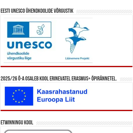
Eesti UNESCO ühendkoolide võrgustik
2025/26 õ-a osaleb kool erinevatel Erasmus+ õpirännetel.
eTwinningu kool