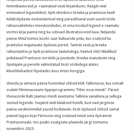
lemmikautoreid ja -raamatuid eesti kirjanduses. Räägiti veel
erinevatest legendidest, õpiti üheskoos kreeka ja prantsuse keelt
külalisõpilaste eestvedamisel ning pärastlõunal asuti uuesti tööle
rahvusvahelistes meeskondades, et oma loodud legend e-raamatu
vormis kirja panna ning ka sobivad illustratsioonid luua. Neljanda
päeva õhtul toimus koolis suur kultuuride pidu, kus osalesid ka
prantslasi majutavate õpilaste pered. Tantsiti eesti ja kreeka
rahvustantse ja õpiti prantsuse laulumängu. Kaetud olid rikkalikud
pidulauad Prantsuse vorstide ja juustude, Kreeka maiustuste ning
õpetajate ja perede valmistatud Eesti söökidega alates
kiluvõileibadest lõpetades kass Arturi koogiga.
Viienda ja viimase päeva hommikul sõitsid kõik Tallinnasse, kus esmalt
osaleti Filmimuuseumi õppeprogrammis “Filmi sisse minek”. Pärast
lõunasööki Balti Jaamas mindi avastama Tallinna vanalinna ja sellega
seotud legende. Seejärel viidi külalised hotelli, kust nad järgmise
päeva varahommikul asusid koduteele. Eesti õpilased sõitsid samal
päeval tagasi koju Pärnusse ning ootavad nüüd oma õpirännet
Prantsusmaale, mis peaks esialgsete plaanide järgi toimuma
novembris 2025.