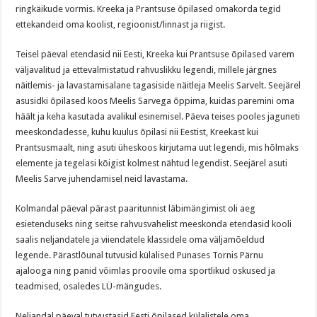
ringkäikude vormis. Kreeka ja Prantsuse õpilased omakorda tegid
ettekandeid oma koolist, regioonist/linnast ja riigist.
Teisel päeval etendasid nii Eesti, Kreeka kui Prantsuse õpilased varem
väljavalitud ja ettevalmistatud rahvuslikku legendi, millele järgnes
näitlemis- ja lavastamisalane tagasiside näitleja Meelis Sarvelt. Seejärel
asusidki õpilased koos Meelis Sarvega õppima, kuidas paremini oma
häält ja keha kasutada avalikul esinemisel. Päeva teises pooles jaguneti
meeskondadesse, kuhu kuulus õpilasi nii Eestist, Kreekast kui
Prantsusmaalt, ning asuti üheskoos kirjutama uut legendi, mis hõlmaks
elemente ja tegelasi kõigist kolmest nähtud legendist. Seejärel asuti
Meelis Sarve juhendamisel neid lavastama.
Kolmandal päeval pärast paaritunnist läbimängimist oli aeg
esietenduseks ning seitse rahvusvahelist meeskonda etendasid kooli
saalis neljandatele ja viiendatele klassidele oma väljamõeldud
legende. Pärastlõunal tutvusid külalised Punases Tornis Pärnu
ajalooga ning panid võimlas proovile oma sportlikud oskused ja
teadmised, osaledes LÜ-mängudes.
Neljandal päeval tutvustasid Eesti õpilased külalistele oma