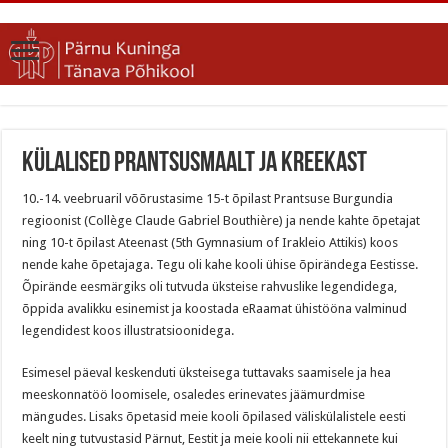
Külalised Prantsusmaalt ja Kreekast
10.-14. veebruaril võõrustasime 15-t õpilast Prantsuse Burgundia
regioonist (Collège Claude Gabriel Bouthière) ja nende kahte õpetajat
ning 10-t õpilast Ateenast (5th Gymnasium of Irakleio Attikis) koos
nende kahe õpetajaga. Tegu oli kahe kooli ühise õpirändega Eestisse.
Õpirände eesmärgiks oli tutvuda üksteise rahvuslike legendidega,
õppida avalikku esinemist ja koostada eRaamat ühistööna valminud
legendidest koos illustratsioonidega.
Esimesel päeval keskenduti üksteisega tuttavaks saamisele ja hea
meeskonnatöö loomisele, osaledes erinevates jäämurdmise
mängudes. Lisaks õpetasid meie kooli õpilased väliskülalistele eesti
keelt ning tutvustasid Pärnut, Eestit ja meie kooli nii ettekannete kui