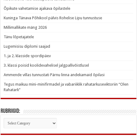
Õpikute vahetamise ajakava õpilastele
Kuninga Tänava Põhikool pälvis Rohelise Lipu tunnustuse
Millimallikate mäng 2026
Tänu lõpetajatele
Lugemisisu diplomi saajad
1. ja 2. klasside spordipäev
3. klassi poisid koolidevahelisel jalgpallivõistlusel
Ammende villas tunnustati Pärnu linna andekamaid õpilasi
Tegus maikuu mini-minifirmadel ja vabariiklik rahatarkuseviktoriin “Olen
Rahatark”
Rubriigid:
Rubriigid: