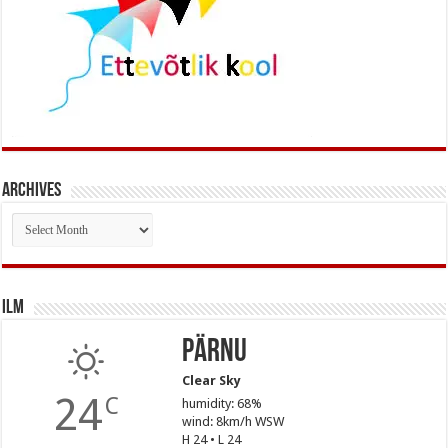
Archives
Archives
Ilm
Pärnu
Clear Sky
24
C
humidity: 68%
wind: 8km/h WSW
H 24 • L 24