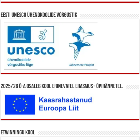
Eesti UNESCO ühendkoolide võrgustik
2025/26 õ-a osaleb kool erinevatel Erasmus+ õpirännetel.
eTwinningu kool