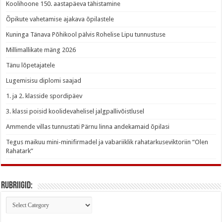
Koolihoone 150. aastapäeva tähistamine
Õpikute vahetamise ajakava õpilastele
Kuninga Tänava Põhikool pälvis Rohelise Lipu tunnustuse
Millimallikate mäng 2026
Tänu lõpetajatele
Lugemisisu diplomi saajad
1. ja 2. klasside spordipäev
3. klassi poisid koolidevahelisel jalgpallivõistlusel
Ammende villas tunnustati Pärnu linna andekamaid õpilasi
Tegus maikuu mini-minifirmadel ja vabariiklik rahatarkuseviktoriin “Olen
Rahatark”
Rubriigid:
Rubriigid: