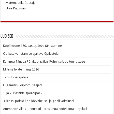
Matemaatikaõpetaja
Urve Paulmann
Uudised
Koolihoone 150. aastapäeva tähistamine
Õpikute vahetamise ajakava õpilastele
Kuninga Tänava Põhikool pälvis Rohelise Lipu tunnustuse
Millimallikate mäng 2026
Tänu lõpetajatele
Lugemisisu diplomi saajad
1. ja 2. klasside spordipäev
3. klassi poisid koolidevahelisel jalgpallivõistlusel
Ammende villas tunnustati Pärnu linna andekamaid õpilasi