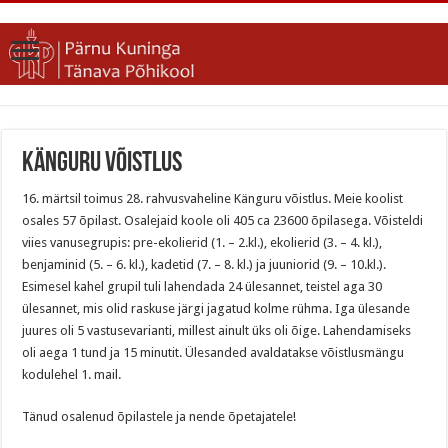
Känguru võistlus
16. märtsil toimus 28. rahvusvaheline Känguru võistlus. Meie koolist
osales 57 õpilast. Osalejaid koole oli 405 ca 23600 õpilasega. Võisteldi
viies vanusegrupis: pre-ekolierid (1. – 2.kl.), ekolierid (3. – 4. kl.),
benjaminid (5. – 6. kl.), kadetid (7. – 8. kl.) ja juuniorid (9. – 10.kl.).
Esimesel kahel grupil tuli lahendada 24 ülesannet, teistel aga 30
ülesannet, mis olid raskuse järgi jagatud kolme rühma. Iga ülesande
juures oli 5 vastusevarianti, millest ainult üks oli õige. Lahendamiseks
oli aega 1 tund ja 15 minutit. Ülesanded avaldatakse võistlusmängu
kodulehel 1. mail.
Tänud osalenud õpilastele ja nende õpetajatele!