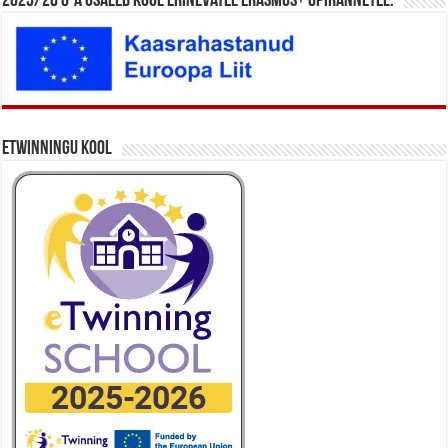
2025/26 õ-a osaleb kool erinevatel Erasmus+ õpirännetel.
eTwinningu kool