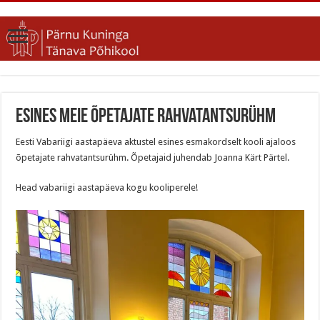
Esines meie õpetajate rahvatantsurühm
Eesti Vabariigi aastapäeva aktustel esines esmakordselt kooli ajaloos
õpetajate rahvatantsurühm. Õpetajaid juhendab Joanna Kärt Pärtel.
Head vabariigi aastapäeva kogu kooliperele!