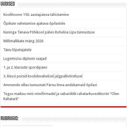
Uudised
Koolihoone 150. aastapäeva tähistamine
Õpikute vahetamise ajakava õpilastele
Kuninga Tänava Põhikool pälvis Rohelise Lipu tunnustuse
Millimallikate mäng 2026
Tänu lõpetajatele
Lugemisisu diplomi saajad
1. ja 2. klasside spordipäev
3. klassi poisid koolidevahelisel jalgpallivõistlusel
Ammende villas tunnustati Pärnu linna andekamaid õpilasi
Tegus maikuu mini-minifirmadel ja vabariiklik rahatarkuseviktoriin “Olen
Rahatark”
Rubriigid:
Rubriigid: