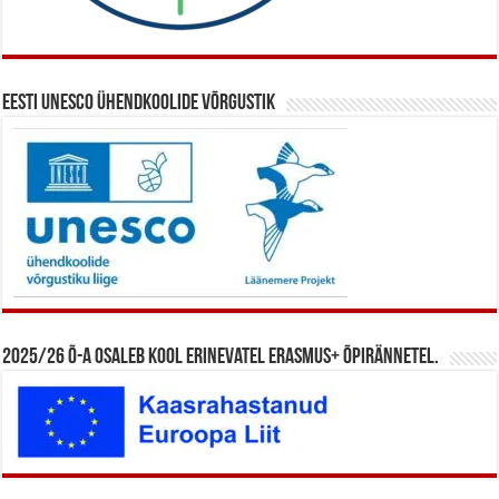
Eesti UNESCO ühendkoolide võrgustik
2025/26 õ-a osaleb kool erinevatel Erasmus+ õpirännetel.