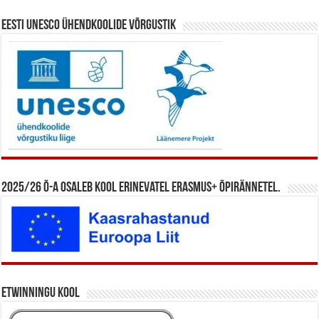
Eesti UNESCO ühendkoolide võrgustik
2025/26 õ-a osaleb kool erinevatel Erasmus+ õpirännetel.
eTwinningu kool