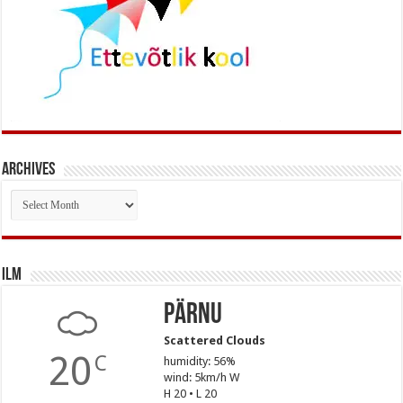
Archives
Archives
Ilm
Pärnu
Scattered Clouds
20
C
humidity: 56%
wind: 5km/h W
H 20 • L 20