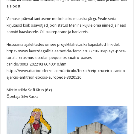
ajaloost.
Viimasel päeval tantsisime me kohaliku muusika järgi. Peale seda
kirjutasid kõik osavõtjad joonistatud Menina kujule oma nimed ja head
soovid kaaslastele. Oli suurepärane ja hariv reis!
Hispaania ajalehtedes on see projektilähetus ka kajastatud linkidel:
https://www.lavozdegalicia.es/noticia/ferrol/2022/10/06/playa-poca-
tortilla-erasmus-escolar-pequenos-cuatro-paises-
canido/0003_202210F6C49910.htm
https://www.diariodeferrol.com/articulo/ferrol/ceip-cruceiro-canido-
ejercio-anfitrion-socios-europeos-3920526
Mirt Matilda Sofi Kirss (6.c)
Õpetaja Silvi Raska