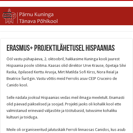
Erasmus+ projektilähetusel Hispaanias
Ööl vastu pühapäeva, 2. oktoobril, hakkasime Kuninga kooli juurest
Hispaania poole sõitma. Kaasas olid direktor Urve Krause, õpetaja Silvi
Raska, õpilased Kerttu Aruoja, Mirt Matilda Sofi Kirss, Nora Reial ja
Beatrice Šurõgin. Vastu võttis meid Ferrolis asuv CEIP Cruceiro de
Canido kool.
Selle nädala jooksul Hispaanias vedas meil ilmaga meeletult. Enamasti
olid päevad päikselised ja soojad. Projekti jaoks oli kohalik kool ette
valmistanud erinevaid väljasõite ja töötubasid, tutvusime kohaliku
kultuuri ja toiduga.
Meile oli organiseeritud jalutuskäik Ferroli linnaosas Canidos, kus asub