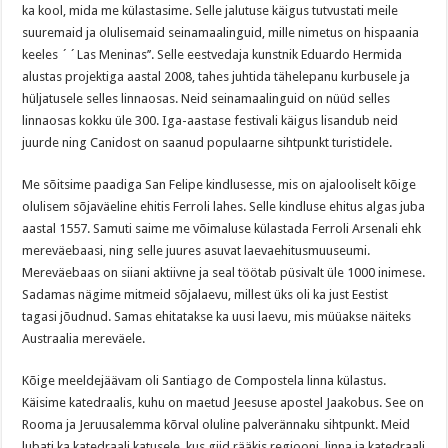
ka kool, mida me külastasime. Selle jalutuse käigus tutvustati meile
suuremaid ja olulisemaid seinamaalinguid, mille nimetus on hispaania
keeles ´´Las Meninas’’. Selle eestvedaja kunstnik Eduardo Hermida
alustas projektiga aastal 2008, tahes juhtida tähelepanu kurbusele ja
hüljatusele selles linnaosas. Neid seinamaalinguid on nüüd selles
linnaosas kokku üle 300. Iga-aastase festivali käigus lisandub neid
juurde ning Canidost on saanud populaarne sihtpunkt turistidele.
Me sõitsime paadiga San Felipe kindlusesse, mis on ajalooliselt kõige
olulisem sõjaväeline ehitis Ferroli lahes. Selle kindluse ehitus algas juba
aastal 1557. Samuti saime me võimaluse külastada Ferroli Arsenali ehk
mereväebaasi, ning selle juures asuvat laevaehitusmuuseumi.
Mereväebaas on siiani aktiivne ja seal töötab püsivalt üle 1000 inimese.
Sadamas nägime mitmeid sõjalaevu, millest üks oli ka just Eestist
tagasi jõudnud. Samas ehitatakse ka uusi laevu, mis müüakse näiteks
Austraalia mereväele.
Kõige meeldejäävam oli Santiago de Compostela linna külastus.
Käisime katedraalis, kuhu on maetud Jeesuse apostel Jaakobus. See on
Rooma ja Jeruusalemma kõrval oluline palverännaku sihtpunkt. Meid
lubati ka katedraali katusele, kus giid rääkis regiooni, linna ja katedraali