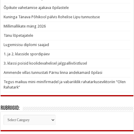
Õpikute vahetamise ajakava õpilastele
Kuninga Tänava Põhikool pälvis Rohelise Lipu tunnustuse
Millimallikate mäng 2026
Tänu lõpetajatele
Lugemisisu diplomi saajad
1. ja 2. klasside spordipäev
3. klassi poisid koolidevahelisel jalgpallivõistlusel
Ammende villas tunnustati Pärnu linna andekamaid õpilasi
Tegus maikuu mini-minifirmadel ja vabariiklik rahatarkuseviktoriin “Olen
Rahatark”
Rubriigid:
Rubriigid: