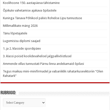
Koolihoone 150. aastapäeva tähistamine
Õpikute vahetamise ajakava õpilastele
Kuninga Tänava Põhikool pälvis Rohelise Lipu tunnustuse
Millimallikate mäng 2026
Tänu lõpetajatele
Lugemisisu diplomi saajad
1. ja 2. klasside spordipäev
3. klassi poisid koolidevahelisel jalgpallivõistlusel
Ammende villas tunnustati Pärnu linna andekamaid õpilasi
Tegus maikuu mini-minifirmadel ja vabariiklik rahatarkuseviktoriin “Olen
Rahatark”
Rubriigid:
Rubriigid: