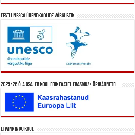
Eesti UNESCO ühendkoolide võrgustik
2025/26 õ-a osaleb kool erinevatel Erasmus+ õpirännetel.
eTwinningu kool