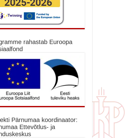
gramme rahastab Euroopa
siaalfond
jekti Pärnumaa koordinaator:
numaa Ettevõtlus- ja
nduskeskus