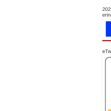
202
eri
eTw