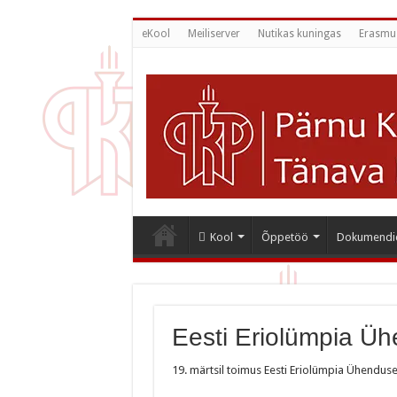
eKool
Meiliserver
Nutikas kuningas
Erasmu
Kool
Õppetöö
Dokumendi
Eesti Eriolümpia Üh
19. märtsil toimus Eesti Eriolümpia Ühendus