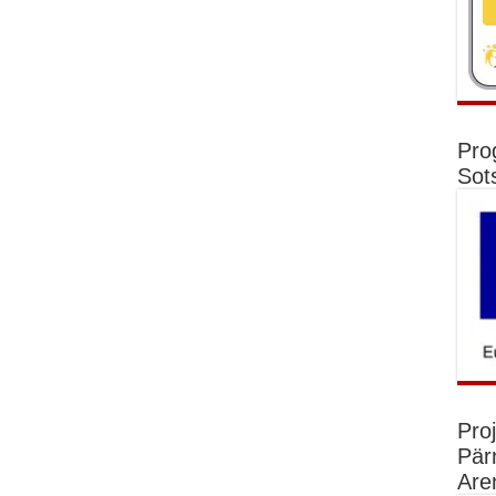
Pro
Sot
Pro
Pär
Are