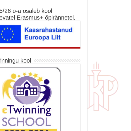
5/26 õ-a osaleb kool
nevatel Erasmus+ õpirännetel.
inningu kool