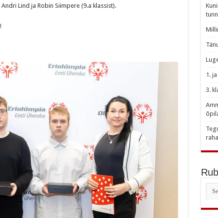
Andri Lind ja Robin Siimpere (9.a klassist).
Kuni
tunn
!
Mill
Tänu
Luge
1. j
3. k
Amme
õpil
Tegu
raha
Rubr
Rubr