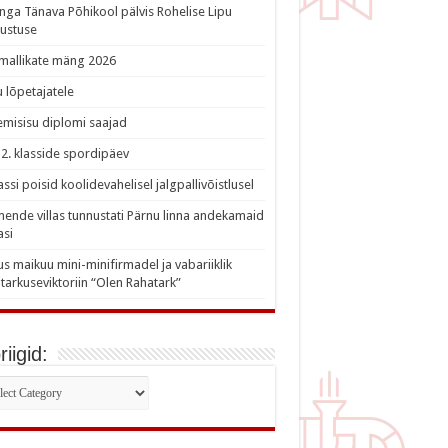
nga Tänava Põhikool pälvis Rohelise Lipu
ustuse
imallikate mäng 2026
 lõpetajatele
misisu diplomi saajad
a 2. klasside spordipäev
lassi poisid koolidevahelisel jalgpallivõistlusel
nde villas tunnustati Pärnu linna andekamaid
asi
s maikuu mini-minifirmadel ja vabariiklik
tarkuseviktoriin “Olen Rahatark”
iigid:
iigid: