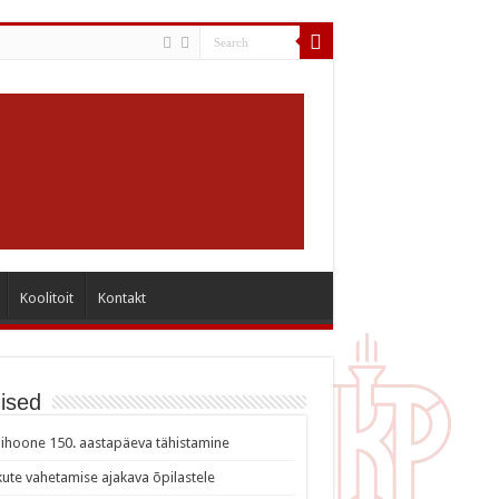
Koolitoit
Kontakt
ised
ihoone 150. aastapäeva tähistamine
ute vahetamise ajakava õpilastele