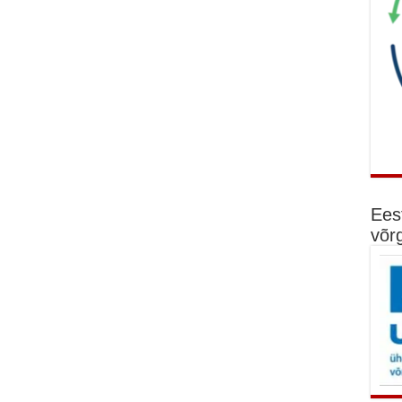
Ees
võr