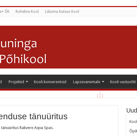
s+ ÕK
Roheline Kool
Liikuma Kutsuv Kool
d
Projektid
Kooli konverentsid
Lapsevanemale
Kooli vastuvõtt
Uud
enduse tänuüritus
Kool
e tänuüritus Rakvere Aqva Spas.
Õpik