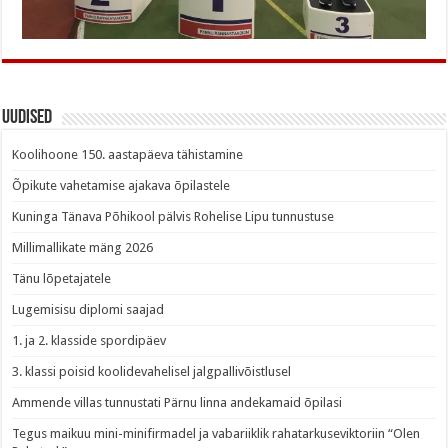
Uudised
Koolihoone 150. aastapäeva tähistamine
Õpikute vahetamise ajakava õpilastele
Kuninga Tänava Põhikool pälvis Rohelise Lipu tunnustuse
Millimallikate mäng 2026
Tänu lõpetajatele
Lugemisisu diplomi saajad
1. ja 2. klasside spordipäev
3. klassi poisid koolidevahelisel jalgpallivõistlusel
Ammende villas tunnustati Pärnu linna andekamaid õpilasi
Tegus maikuu mini-minifirmadel ja vabariiklik rahatarkuseviktoriin “Olen