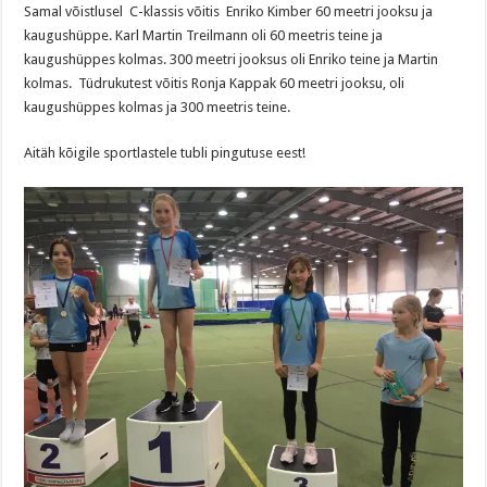
Samal võistlusel C-klassis võitis Enriko Kimber 60 meetri jooksu ja
kaugushüppe. Karl Martin Treilmann oli 60 meetris teine ja
kaugushüppes kolmas. 300 meetri jooksus oli Enriko teine ja Martin
kolmas. Tüdrukutest võitis Ronja Kappak 60 meetri jooksu, oli
kaugushüppes kolmas ja 300 meetris teine.
Aitäh kõigile sportlastele tubli pingutuse eest!