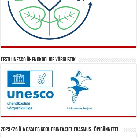
Eesti UNESCO ühendkoolide võrgustik
2025/26 õ-a osaleb kool erinevatel Erasmus+ õpirännetel.