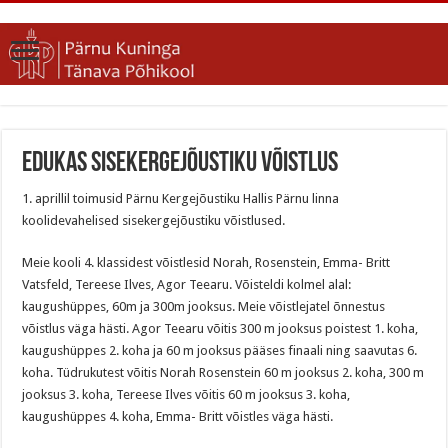
Edukas sisekergejõustiku võistlus
1. aprillil toimusid Pärnu Kergejõustiku Hallis Pärnu linna
koolidevahelised sisekergejõustiku võistlused.
Meie kooli 4. klassidest võistlesid Norah, Rosenstein, Emma- Britt
Vatsfeld, Tereese Ilves, Agor Teearu. Võisteldi kolmel alal:
kaugushüppes, 60m ja 300m jooksus. Meie võistlejatel õnnestus
võistlus väga hästi. Agor Teearu võitis 300 m jooksus poistest 1. koha,
kaugushüppes 2. koha ja 60 m jooksus pääses finaali ning saavutas 6.
koha. Tüdrukutest võitis Norah Rosenstein 60 m jooksus 2. koha, 300 m
jooksus 3. koha, Tereese Ilves võitis 60 m jooksus 3. koha,
kaugushüppes 4. koha, Emma- Britt võistles väga hästi.