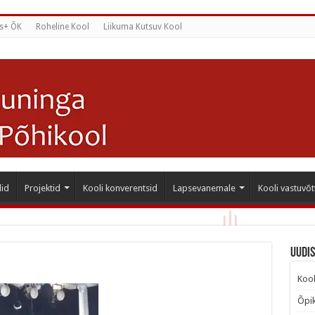
s+ ÕK
Roheline Kool
Liikuma Kutsuv Kool
id
Projektid
Kooli konverentsid
Lapsevanemale
Kooli vastuvõt
Uudi
Kool
Õpik