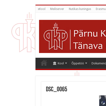
eKool
Meiliserver
Nutikas kuningas
Erasmu
Kool
Õppetöö
Dokumend
DSC_0065