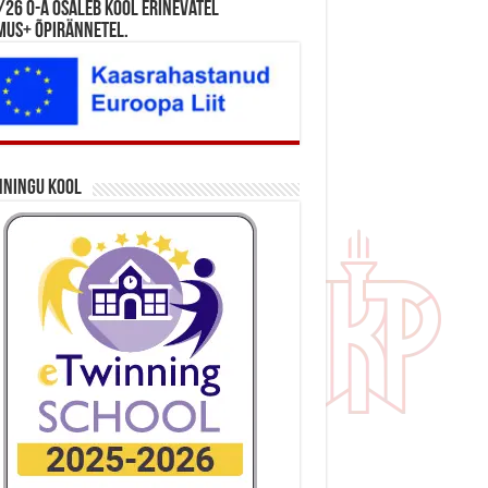
26 õ-a osaleb kool erinevatel
mus+ õpirännetel.
nningu kool