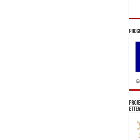
Prog
Proj
Ettev