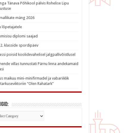
nga Tänava Põhikool pälvis Rohelise Lipu
ustuse
imallikate mäng 2026
 lõpetajatele
misisu diplomi saajad
a 2. klasside spordipäev
lassi poisid koolidevahelisel jalgpallivõistlusel
nde villas tunnustati Pärnu linna andekamaid
asi
s maikuu mini-minifirmadel ja vabariiklik
tarkuseviktoriin “Olen Rahatark”
igid:
iigid: