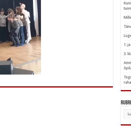
Kuni
tunn
Mill
Tänu
Luge
1. j
3. k
Amme
õpil
Tegu
raha
Rubri
Rubr