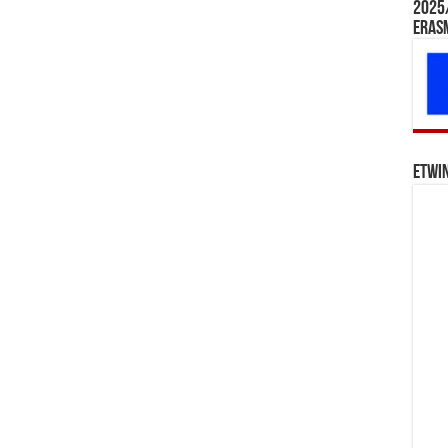
2025/
Eras
eTwi