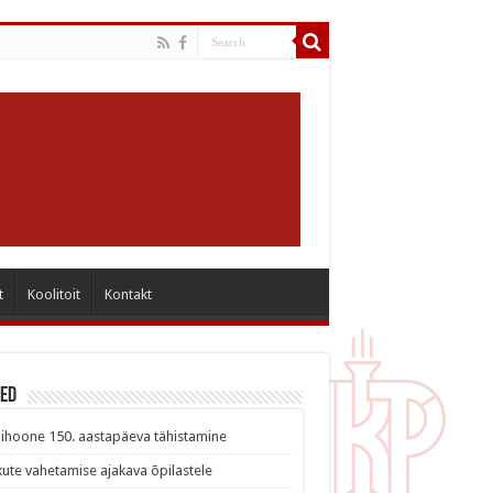
t
Koolitoit
Kontakt
sed
ihoone 150. aastapäeva tähistamine
ute vahetamise ajakava õpilastele