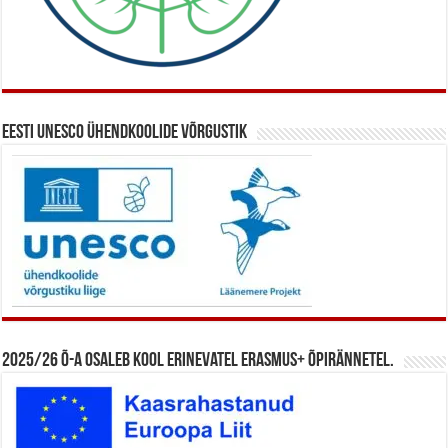
Eesti UNESCO ühendkoolide võrgustik
2025/26 õ-a osaleb kool erinevatel Erasmus+ õpirännetel.