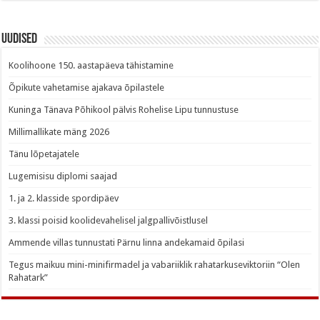
Uudised
Koolihoone 150. aastapäeva tähistamine
Õpikute vahetamise ajakava õpilastele
Kuninga Tänava Põhikool pälvis Rohelise Lipu tunnustuse
Millimallikate mäng 2026
Tänu lõpetajatele
Lugemisisu diplomi saajad
1. ja 2. klasside spordipäev
3. klassi poisid koolidevahelisel jalgpallivõistlusel
Ammende villas tunnustati Pärnu linna andekamaid õpilasi
Tegus maikuu mini-minifirmadel ja vabariiklik rahatarkuseviktoriin “Olen
Rahatark”