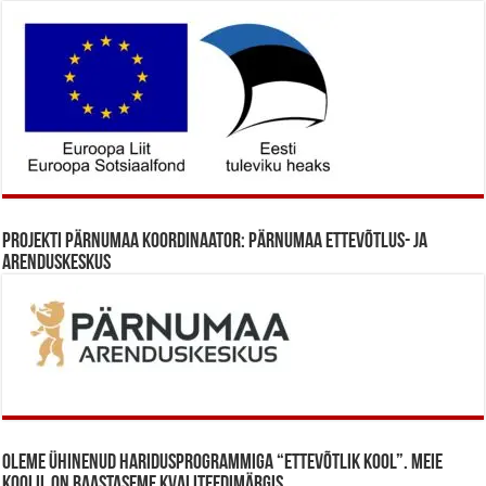
Projekti Pärnumaa koordinaator: Pärnumaa Ettevõtlus- ja
Arenduskeskus
Oleme ühinenud haridusprogrammiga “Ettevõtlik Kool”. Meie
koolil on baastaseme kvaliteedimärgis.