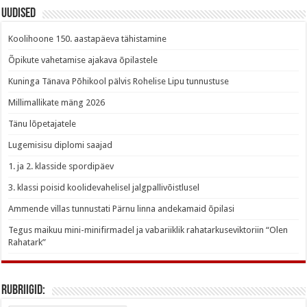
Uudised
Koolihoone 150. aastapäeva tähistamine
Õpikute vahetamise ajakava õpilastele
Kuninga Tänava Põhikool pälvis Rohelise Lipu tunnustuse
Millimallikate mäng 2026
Tänu lõpetajatele
Lugemisisu diplomi saajad
1. ja 2. klasside spordipäev
3. klassi poisid koolidevahelisel jalgpallivõistlusel
Ammende villas tunnustati Pärnu linna andekamaid õpilasi
Tegus maikuu mini-minifirmadel ja vabariiklik rahatarkuseviktoriin “Olen
Rahatark”
Rubriigid: