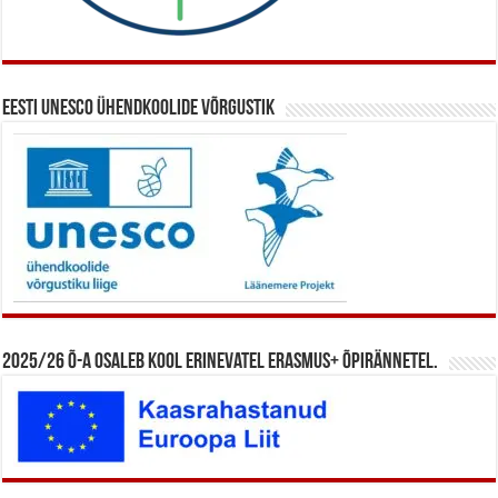
Eesti UNESCO ühendkoolide võrgustik
2025/26 õ-a osaleb kool erinevatel Erasmus+ õpirännetel.