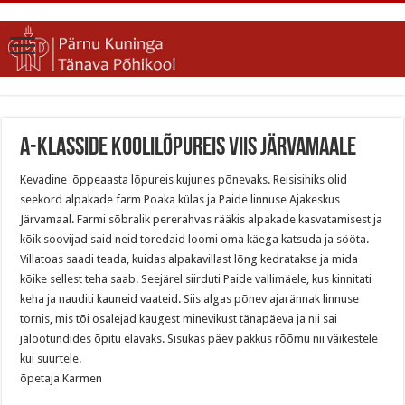
A-klasside koolilõpureis viis Järvamaale
Kevadine õppeaasta lõpureis kujunes põnevaks. Reisisihiks olid
seekord alpakade farm Poaka külas ja Paide linnuse Ajakeskus
Järvamaal. Farmi sõbralik pererahvas rääkis alpakade kasvatamisest ja
kõik soovijad said neid toredaid loomi oma käega katsuda ja sööta.
Villatoas saadi teada, kuidas alpakavillast lõng kedratakse ja mida
kõike sellest teha saab. Seejärel siirduti Paide vallimäele, kus kinnitati
keha ja nauditi kauneid vaateid. Siis algas põnev ajarännak linnuse
tornis, mis tõi osalejad kaugest minevikust tänapäeva ja nii sai
jalootundides õpitu elavaks. Sisukas päev pakkus rõõmu nii väikestele
kui suurtele.
õpetaja Karmen