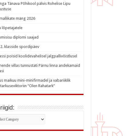
nga Tänava Põhikool pälvis Rohelise Lipu
ustuse
imallikate mäng 2026
 lõpetajatele
misisu diplomi saajad
a 2. klasside spordipäev
lassi poisid koolidevahelisel jalgpallivõistlusel
nde villas tunnustati Pärnu linna andekamaid
asi
s maikuu mini-minifirmadel ja vabariiklik
tarkuseviktoriin “Olen Rahatark”
iigid:
iigid: