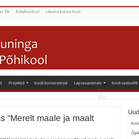
s+ ÕK
Roheline Kool
Liikuma Kutsuv Kool
d
Projektid
Kooli konverentsid
Lapsevanemale
Kooli vastuvõtt
Uud
s “Merelt maale ja maalt
Kool
Õpik