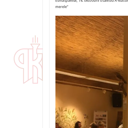
Esmaspäeval, 14. oktoobril osalesid A-klass
merele”