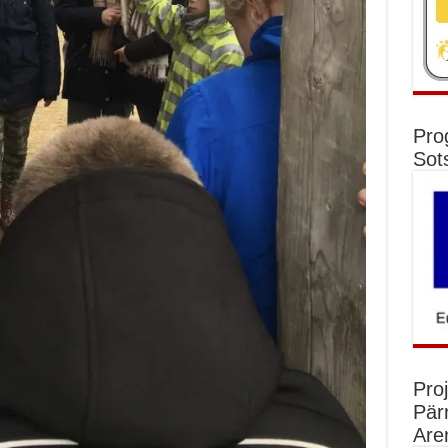
Pro
Sot
Pro
Pär
Are