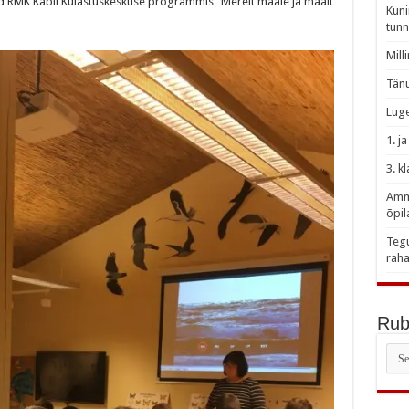
id RMK Kabli Külastuskeskuse programmis “Merelt maale ja maalt
Kuni
tunn
Mill
Tänu
Luge
1. j
3. k
Amme
õpil
Tegu
raha
Rubr
Rubr