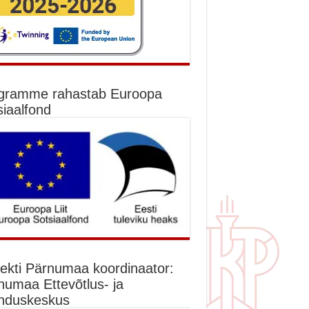
gramme rahastab Euroopa
siaalfond
jekti Pärnumaa koordinaator:
numaa Ettevõtlus- ja
nduskeskus