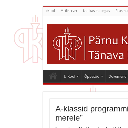
eKool
Meiliserver
Nutikas kuningas
Erasmu
Kool
Õppetöö
Dokumendi
A-klassid programmi
merele”