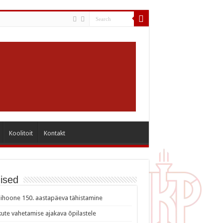
Koolitoit
Kontakt
ised
ihoone 150. aastapäeva tähistamine
ute vahetamise ajakava õpilastele