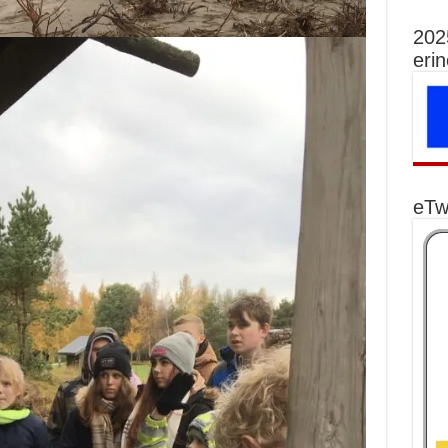
202
eri
eTw