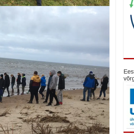
Ees
võr