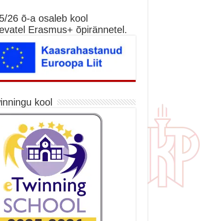
5/26 õ-a osaleb kool
nevatel Erasmus+ õpirännetel.
inningu kool