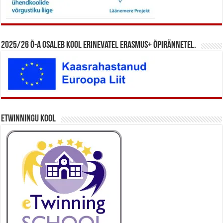
2025/26 õ-a osaleb kool erinevatel Erasmus+ õpirännetel.
eTwinningu kool