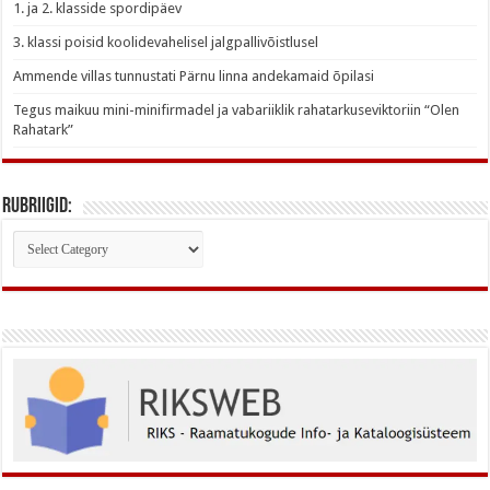
1. ja 2. klasside spordipäev
3. klassi poisid koolidevahelisel jalgpallivõistlusel
Ammende villas tunnustati Pärnu linna andekamaid õpilasi
Tegus maikuu mini-minifirmadel ja vabariiklik rahatarkuseviktoriin “Olen
Rahatark”
Rubriigid:
Rubriigid: