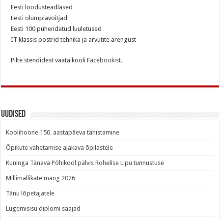
Eesti loodusteadlased
Eesti olümpiavõitjad
Eesti 100 pühendatud luuletused
IT klassis postrid tehnika ja arvutite arengust
Pilte stendidest vaata kooli
Facebookist.
Uudised
Koolihoone 150. aastapäeva tähistamine
Õpikute vahetamise ajakava õpilastele
Kuninga Tänava Põhikool pälvis Rohelise Lipu tunnustuse
Millimallikate mäng 2026
Tänu lõpetajatele
Lugemisisu diplomi saajad