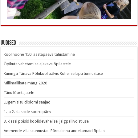
Uudised
Koolihoone 150. aastapäeva tähistamine
Õpikute vahetamise ajakava õpilastele
Kuninga Tänava Põhikool pälvis Rohelise Lipu tunnustuse
Millimallikate mäng 2026
Tänu lõpetajatele
Lugemisisu diplomi saajad
1. ja 2. klasside spordipäev
3. klassi poisid koolidevahelisel jalgpallivõistlusel
Ammende villas tunnustati Pärnu linna andekamaid õpilasi