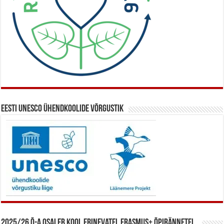
Eesti UNESCO ühendkoolide võrgustik
2025/26 õ-a osaleb kool erinevatel Erasmus+ õpirännetel.