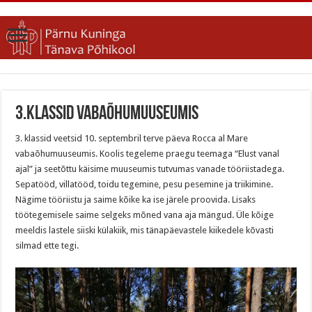
3.klassid vabaõhumuuseumis
3. klassid veetsid 10. septembril terve päeva Rocca al Mare
vabaõhumuuseumis. Koolis tegeleme praegu teemaga “Elust vanal
ajal” ja seetõttu käisime muuseumis tutvumas vanade tööriistadega.
Sepatööd, villatööd, toidu tegemine, pesu pesemine ja triikimine.
Nägime tööriistu ja saime kõike ka ise järele proovida. Lisaks
töötegemisele saime selgeks mõned vana aja mängud. Üle kõige
meeldis lastele siiski külakiik, mis tänapäevastele kiikedele kõvasti
silmad ette tegi.